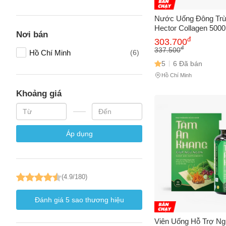
Nước Uống Đông Trù
Hector Collagen 5000
Nơi bán
Pháp Tăng Cường Co
Số điện
đ
303.700
Đẹp Da và Tóc Tự Nh
đ
337.500
Hồ Chí Minh
(6)
Sức Khỏe
5
6 Đã bán
Hồ Chí Minh
Email
Khoảng giá
Vấn đề 
Áp dụng
Mô tả
(*)
(4.9/180)
Đánh giá
5
sao thương hiệu
Viên Uống Hỗ Trợ N