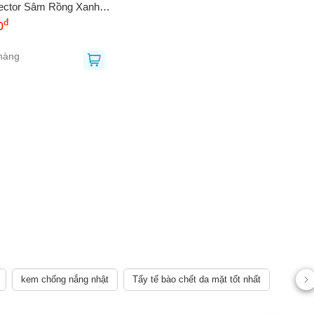
ector Sâm Rồng Xanh
l)
đ
0
hàng
kem chống nắng nhật
Tẩy tế bào chết da mặt tốt nhất
AY