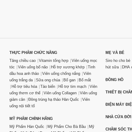
THỰC PHẨM CHỨC NĂNG
MẸ VÀ BÉ
Tăng chiều cao
Vitamin tổng hợp
Viên uống mọc
Siro ho cho bé
tóc
Viên uống bổ não
Hỗ trợ xương khớp
Tinh
hút sữa
DHA c
dầu hoa anh thảo
Viên uống chống nắng
Viên
ĐỒNG HỒ
uống trắng da
Sữa ong chúa
Bổ gan
Bổ mắt
Hỗ trợ tiêu hóa
Tảo biển
Hỗ trợ tim mạch
Viên
THIẾT BỊ CH
uống thơm cơ thể
Viên uống Collagen
Viên uống
giảm cân
Đông trùng hạ thảo Hàn Quốc
Viên
ĐIỆN MÁY ĐI
uống nội tiết tố
NHÀ CỬA ĐỜI
MỸ PHẨM CHÍNH HÃNG
Mỹ Phẩm Hàn Quốc
Mỹ Phẩm Cho Bà Bầu
Mỹ
CHĂM SÓC T