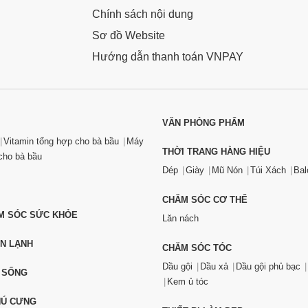
Chính sách nội dung
Sơ đồ Website
Hướng dẫn thanh toán VNPAY
VĂN PHÒNG PHẨM
Vitamin tổng hợp cho bà bầu
Máy
THỜI TRANG HÀNG HIỆU
ho bà bầu
Dép
Giày
Mũ Nón
Túi Xách
Bal
CHĂM SÓC CƠ THỂ
ĂM SÓC SỨC KHỎE
Lăn nách
ỆN LẠNH
CHĂM SÓC TÓC
Dầu gội
Dầu xả
Dầu gội phủ bạc
 SỐNG
Kem ủ tóc
HÚ CƯNG