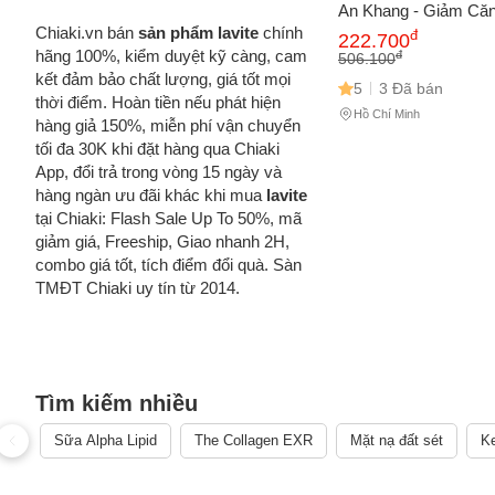
An Khang - Giảm Că
Sâu và Thư Giãn - Hộ
Chiaki.vn bán
sản phẩm lavite
chính
đ
222.700
Sung Giấc Ngủ Chất
hãng 100%, kiểm duyệt kỹ càng, cam
đ
506.100
kết đảm bảo chất lượng, giá tốt mọi
5
3 Đã bán
thời điểm. Hoàn tiền nếu phát hiện
Hồ Chí Minh
hàng giả 150%, miễn phí vận chuyển
tối đa 30K khi đặt hàng qua Chiaki
App, đổi trả trong vòng 15 ngày và
hàng ngàn ưu đãi khác khi mua
lavite
tại Chiaki: Flash Sale Up To 50%, mã
giảm giá, Freeship, Giao nhanh 2H,
combo giá tốt, tích điểm đổi quà. Sàn
TMĐT Chiaki uy tín từ 2014.
Tìm kiếm nhiều
Sữa Alpha Lipid
The Collagen EXR
Mặt nạ đất sét
Ke
Cách