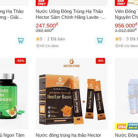
ng Hạ Thảo
Nước Uống Đông Trùng Hạ Thảo
Viên Đông 
mg - Giải
Hector Sâm Chính Hãng Lavite -
Nguyên Chấ
llagen, Làm
Tăng Cường Sức Khỏe, Giấc Ngủ
Cường Sin
 thoại
(*)
đ
đ
247.500
956.000
iên, Hỗ Trợ
Ngon và Khỏe Mạnh Hơn
và Đường 
đ
đ
292.400
1.012.300
5
1 Đã bán
5
3 Đã 
Hồ Chí Minh
Hồ Chí Minh
-55%
-6%
bạn gặp phải
(*)
gủ Ngon Tâm
Nước đông trùng hạ thảo Hector
Nước Đông