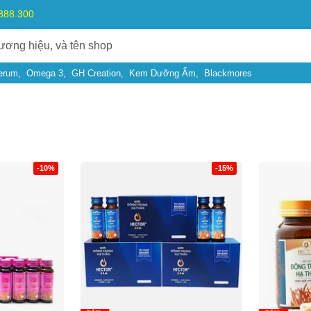
.888.300
erum
Omega 3
GH Creation
Kem Dưỡng Ẩm
Blackmores
-10%
-15%
Bạn gặp vấn đề về
Sản phẩm
hay
Mua hàng
?
Hãy báo lỗi cho chúng tôi. Hoặc gọi cho chúng tôi qua số
0911.888.30
 bạn
(*)