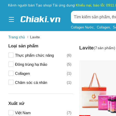
Kênh người bán
Tạo shop
Tải ứng dụng
Khiếu nại, báo lỗi: 0911
Collagen Nước
Collagen
S
Trang chủ
Lavite
Loại sản phẩm
Lavite
(
7
sản phẩm)
Thực phẩm chức năng
(6)
Đông trùng hạ thảo
(5)
Collagen
(1)
Chăm sóc cá nhân
(1)
Xuất xứ
Việt Nam
(7)
Tên của