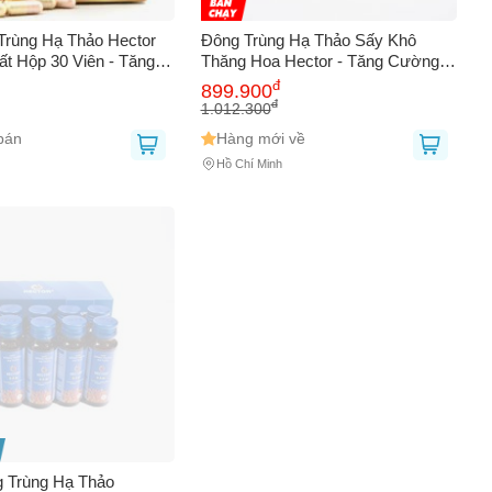
Trùng Hạ Thảo Hector
Đông Trùng Hạ Thảo Sấy Khô
t Hộp 30 Viên - Tăng
Thăng Hoa Hector - Tăng Cường
h Lực, Hỗ Trợ Tim Mạch
Sức Đề Kháng và Bồi Bổ Cơ Thể,
đ
899.900
Hô Hấp
Sản Phẩm Từ Thiên Nhiên Cho
đ
1.012.300
Sức Khỏe Tốt Nhất
bán
Hàng mới về
Hồ Chí Minh
 Trùng Hạ Thảo