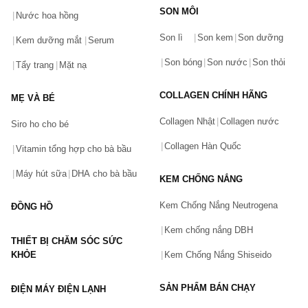
SON MÔI
Nước hoa hồng
Bạn gặp vấn đề về sản phẩm hay mua hàng?
Son lì
Son kem
Son dưỡng
Hãy báo lỗi cho chúng tôi. Hoặc gọi cho chúng tôi qua số
Kem dưỡng mắt
Serum
0911.888.300
Son bóng
Son nước
Son thỏi
Tẩy trang
Mặt nạ
Tên của bạn
(*)
COLLAGEN CHÍNH HÃNG
MẸ VÀ BÉ
Collagen Nhật
Collagen nước
Siro ho cho bé
Số điện thoại
(*)
Collagen Hàn Quốc
Vitamin tổng hợp cho bà bầu
Máy hút sữa
DHA cho bà bầu
KEM CHỐNG NẮNG
Email
Kem Chống Nắng Neutrogena
ĐỒNG HỒ
Kem chống nắng DBH
THIẾT BỊ CHĂM SÓC SỨC
Vấn đề
(*)
KHỎE
Kem Chống Nắng Shiseido
SẢN PHẨM BÁN CHẠY
ĐIỆN MÁY ĐIỆN LẠNH
Mô tả
(*)