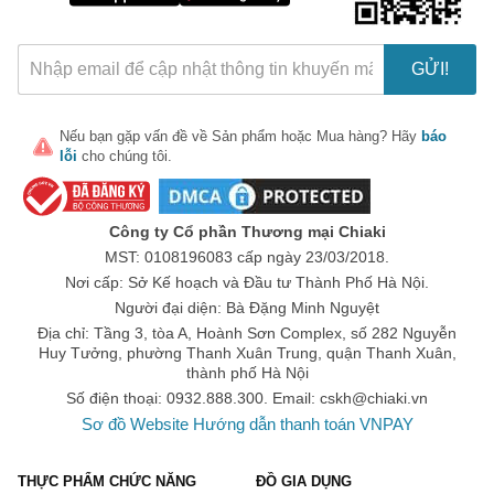
GỬI!
Nếu bạn gặp vấn đề về
Sản phẩm
hoặc
Mua hàng
? Hãy
báo
lỗi
cho chúng tôi.
🎁 Đừng Bỏ Lỡ! 🎁
Mã Giảm Giá Dành Riêng Cho Bạn
Công ty Cổ phần Thương mại Chiaki
Giảm ngay
-
cho bất kỳ đơn hàng nào.
MST: 0108196083 cấp ngày 23/03/2018.
Nơi cấp: Sở Kế hoạch và Đầu tư Thành Phố Hà Nội.
XXX-XXXX
Người đại diện: Bà Đặng Minh Nguyệt
Địa chỉ: Tầng 3, tòa A, Hoành Sơn Complex, số 282 Nguyễn
Huy Tưởng, phường Thanh Xuân Trung, quận Thanh Xuân,
Số lần áp dụng:
1
lần
thành phố Hà Nội
Áp dụng cho đơn hàng từ:
0
Số điện thoại: 0932.888.300. Email:
cskh@chiaki.vn
Chỉ áp dụng cho gian hàng:
Sơ đồ Website
Hướng dẫn thanh toán VNPAY
Ngày hết hạn:
THỰC PHẨM CHỨC NĂNG
ĐỒ GIA DỤNG
LẤY MÃ NGAY