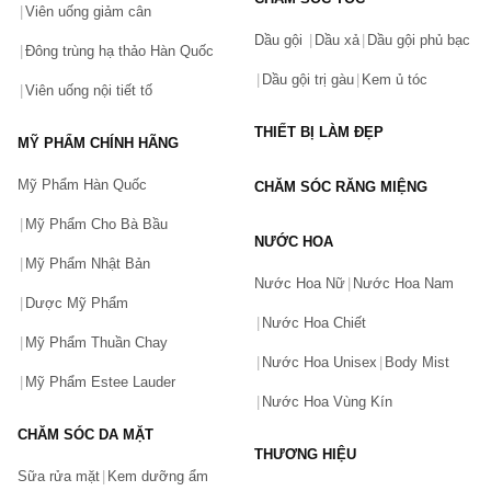
Viên uống giảm cân
Dầu gội
Dầu xả
Dầu gội phủ bạc
Đông trùng hạ thảo Hàn Quốc
Dầu gội trị gàu
Kem ủ tóc
Viên uống nội tiết tố
THIẾT BỊ LÀM ĐẸP
MỸ PHẨM CHÍNH HÃNG
Mỹ Phẩm Hàn Quốc
CHĂM SÓC RĂNG MIỆNG
Mỹ Phẩm Cho Bà Bầu
NƯỚC HOA
Mỹ Phẩm Nhật Bản
Nước Hoa Nữ
Nước Hoa Nam
Dược Mỹ Phẩm
Nước Hoa Chiết
Mỹ Phẩm Thuần Chay
Nước Hoa Unisex
Body Mist
Mỹ Phẩm Estee Lauder
Nước Hoa Vùng Kín
CHĂM SÓC DA MẶT
THƯƠNG HIỆU
Sữa rửa mặt
Kem dưỡng ẩm