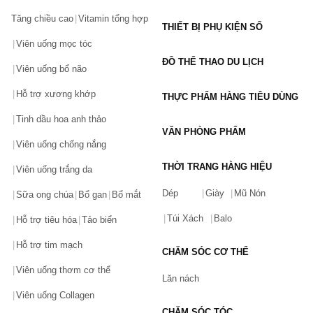
Tăng chiều cao
Vitamin tổng hợp
THIẾT BỊ PHỤ KIỆN SỐ
Viên uống mọc tóc
ĐỒ THỂ THAO DU LỊCH
Viên uống bổ não
Hỗ trợ xương khớp
THỰC PHẨM HÀNG TIÊU DÙNG
Tinh dầu hoa anh thảo
VĂN PHÒNG PHẨM
Viên uống chống nắng
THỜI TRANG HÀNG HIỆU
Viên uống trắng da
Dép
Giày
Mũ Nón
Sữa ong chúa
Bổ gan
Bổ mắt
Túi Xách
Balo
Hỗ trợ tiêu hóa
Tảo biển
Hỗ trợ tim mạch
CHĂM SÓC CƠ THỂ
Viên uống thơm cơ thể
Lăn nách
Viên uống Collagen
CHĂM SÓC TÓC