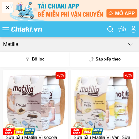
Tìm kiếm sản
Matilia
Bộ lọc
Sắp xếp theo
-6%
-6%
Phổ biến
Mua nhiều
Mới nhất
Giá từ thấp - cao
Giá từ cao - thấp
Sữa bầu Matilia Vị socola
Sữa bầu Matilia Vị Vani Sữa