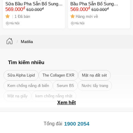
Sữa Bầu Pha Sẵn Bổ Sung
Bầu Pha Sẵn Bổ Sung
đ
đ
đ
đ
Dưỡng Chất Cho Bé (Lốc 4
569.000
Dưỡng Chất Cho Bé (Lốc 4
569.000
610.000
610.000
hộp) 200ml
hộp) 200ml
1 Đã bán
Hàng mới về
Hà Nội
Hà Nội
Matilia
Tìm kiếm nhiều
Sữa Alpha Lipid
The Collagen EXR
Mặt nạ đất sét
Kem chống nắng đi biển
Serum B5
Nước tẩy trang
Mặt nạ giấy
kem chống nắng nhật
Xem hết
Tẩy tế bào chết da mặt tốt nhất
1900 2054
Tổng đài