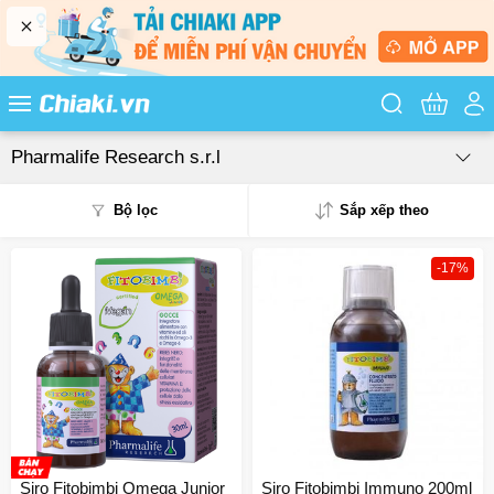
Tìm kiếm sản
Pharmalife Research s.r.l
Bộ lọc
Sắp xếp theo
-17%
Phổ biến
Mua nhiều
Mới nhất
Giá từ thấp - cao
Giá từ cao - thấp
Siro Fitobimbi Omega Junior
Siro Fitobimbi Immuno 200ml