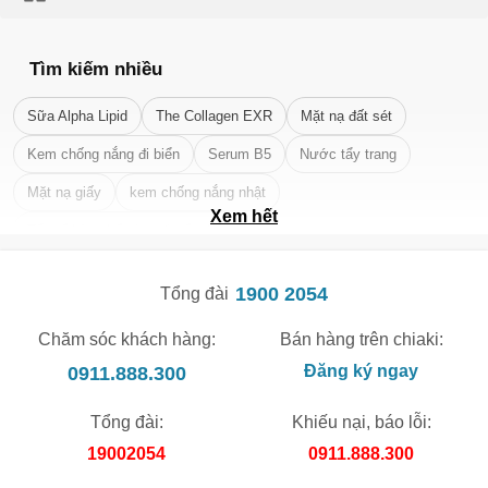
Tìm kiếm nhiều
🎁 Đừng Bỏ Lỡ! 🎁
Sữa Alpha Lipid
The Collagen EXR
Mặt nạ đất sét
Mã Giảm Giá Dành Riêng Cho Bạn
Kem chống nắng đi biển
Serum B5
Nước tẩy trang
Giảm ngay
-
cho bất kỳ đơn hàng nào.
Mặt nạ giấy
kem chống nắng nhật
Xem hết
XXX-XXXX
Tẩy tế bào chết da mặt tốt nhất
Số lần áp dụng:
1
lần
1900 2054
Tổng đài
Áp dụng cho đơn hàng từ:
0
Chỉ áp dụng cho gian hàng:
Chăm sóc khách hàng:
Bán hàng trên chiaki:
Ngày hết hạn:
0911.888.300
Đăng ký ngay
LẤY MÃ NGAY
Tổng đài:
Khiếu nại, báo lỗi:
19002054
0911.888.300