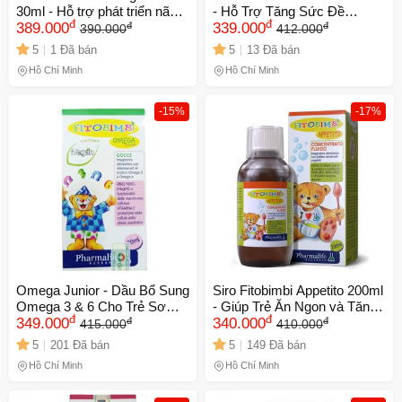
30ml - Hỗ trợ phát triển não
- Hỗ Trợ Tăng Sức Đề
đ
đ
đ
đ
bộ và thị giác cho trẻ - Dầu
389.000
Kháng, Duy Trì Hệ Miễn Dịch
339.000
390.000
412.000
Omega-3 tự nhiên an toàn
Khỏe Mạnh Cho Trẻ Nhỏ,
5
1 Đã bán
5
13 Đã bán
cho sức khỏe trẻ nhỏ
Hương Vị Hoa Quả Tự Nhiên
Hồ Chí Minh
Hồ Chí Minh
-15%
-17%
Omega Junior - Dầu Bổ Sung
Siro Fitobimbi Appetito 200ml
Omega 3 & 6 Cho Trẻ Sơ
- Giúp Trẻ Ăn Ngon và Tăng
đ
đ
đ
đ
Sinh 30ml - Hỗ Trợ Phát
349.000
Cường Hấp Thu Dinh Dưỡng
340.000
415.000
410.000
Triển Não Bộ & Thị Giác Tự
- Hỗ Trợ Chức Năng Tiêu
5
201 Đã bán
5
149 Đã bán
Nhiên
Hóa
Hồ Chí Minh
Hồ Chí Minh