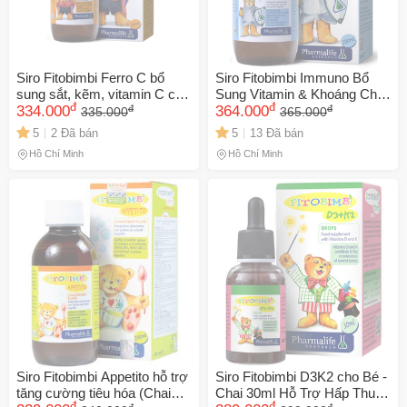
Siro Fitobimbi Ferro C bổ
Siro Fitobimbi Immuno Bổ
sung sắt, kẽm, vitamin C cho
Sung Vitamin & Khoáng Chất
đ
đ
đ
đ
cơ thể (200ml)
334.000
Tăng Cường Đề Kháng Cho
364.000
335.000
365.000
Trẻ (200ml) - Hỗ Trợ Sức
5
2 Đã bán
5
13 Đã bán
Khỏe Và Phát Triển
Hồ Chí Minh
Hồ Chí Minh
Siro Fitobimbi Appetito hỗ trợ
Siro Fitobimbi D3K2 cho Bé -
tăng cường tiêu hóa (Chai
Chai 30ml Hỗ Trợ Hấp Thu
đ
đ
đ
đ