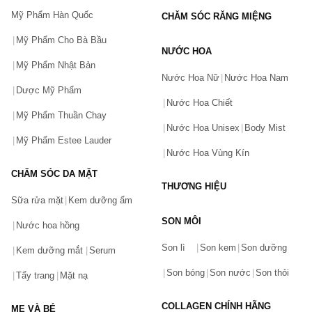
Mỹ Phẩm Hàn Quốc
CHĂM SÓC RĂNG MIỆNG
Mỹ Phẩm Cho Bà Bầu
NƯỚC HOA
Mỹ Phẩm Nhật Bản
Nước Hoa Nữ
Nước Hoa Nam
Dược Mỹ Phẩm
Nước Hoa Chiết
Mỹ Phẩm Thuần Chay
Nước Hoa Unisex
Body Mist
Mỹ Phẩm Estee Lauder
Nước Hoa Vùng Kín
CHĂM SÓC DA MẶT
THƯƠNG HIỆU
Sữa rửa mặt
Kem dưỡng ẩm
SON MÔI
Nước hoa hồng
Bạn gặp vấn đề về sản phẩm hay mua hàng?
Son lì
Son kem
Son dưỡng
Hãy báo lỗi cho chúng tôi. Hoặc gọi cho chúng tôi qua số
Kem dưỡng mắt
Serum
0911.888.300
Son bóng
Son nước
Son thỏi
Tẩy trang
Mặt nạ
Tên của bạn
(*)
COLLAGEN CHÍNH HÃNG
MẸ VÀ BÉ