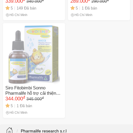
200ml)
339.000
Canxi, Giúp Xương Răng
289.000
340.000
290.000
Chắc Khỏe, Vitamin D3 và
5
149 Đã bán
5
1 Đã bán
K2 Bổ Sung
Hồ Chí Minh
Hồ Chí Minh
Siro Fitobimbi Sonno
Pharmalife hỗ trợ cải thiện
đ
đ
giấc ngủ (30ml)
344.000
345.000
5
1 Đã bán
Hồ Chí Minh
Pharmalife research s.r.l