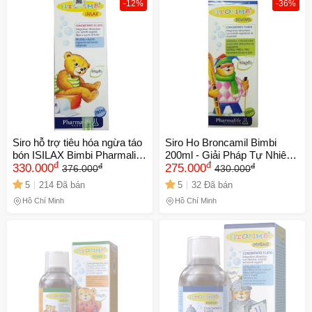
-12%
-36%
Siro hỗ trợ tiêu hóa ngừa táo
Siro Ho Broncamil Bimbi
bón ISILAX Bimbi Pharmalife
200ml - Giải Pháp Tự Nhiên
đ
đ
đ
đ
- Chiết xuất thảo dược tự
330.000
Hỗ Trợ Giảm Ho, Dịu Họng
275.000
376.000
430.000
nhiên cho trẻ từ 6 tháng đến
Cho Trẻ Em Từ 2 Tuổi
5
214 Đã bán
5
32 Đã bán
12 tuổi
Hồ Chí Minh
Hồ Chí Minh