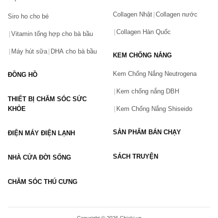
Collagen Nhật
Collagen nước
Siro ho cho bé
Số điện thoại
(*)
Collagen Hàn Quốc
Vitamin tổng hợp cho bà bầu
Máy hút sữa
DHA cho bà bầu
KEM CHỐNG NẮNG
Email
Kem Chống Nắng Neutrogena
ĐỒNG HỒ
Kem chống nắng DBH
THIẾT BỊ CHĂM SÓC SỨC
Vấn đề
(*)
KHỎE
Kem Chống Nắng Shiseido
SẢN PHẨM BÁN CHẠY
ĐIỆN MÁY ĐIỆN LẠNH
Mô tả
(*)
SÁCH TRUYỆN
NHÀ CỬA ĐỜI SỐNG
CHĂM SÓC THÚ CƯNG
GỬI BÁO LỖI