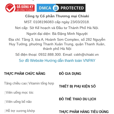
Công ty Cổ phần Thương mại Chiaki
MST: 0108196083 cấp ngày 23/03/2018.
Nơi cấp: Sở Kế hoạch và Đầu tư Thành Phố Hà Nội.
Người đại diện: Bà Đặng Minh Nguyệt
Địa chỉ: Tầng 3, tòa A, Hoành Sơn Complex, số 282 Nguyễn
Huy Tưởng, phường Thanh Xuân Trung, quận Thanh Xuân,
thành phố Hà Nội
Số điện thoại: 0932.888.300. Email:
cskh@chiaki.vn
Sơ đồ Website
Hướng dẫn thanh toán VNPAY
THỰC PHẨM CHỨC NĂNG
ĐỒ GIA DỤNG
Tăng chiều cao
Vitamin tổng hợp
THIẾT BỊ PHỤ KIỆN SỐ
Viên uống mọc tóc
ĐỒ THỂ THAO DU LỊCH
Viên uống bổ não
Hỗ trợ xương khớp
THỰC PHẨM HÀNG TIÊU DÙNG