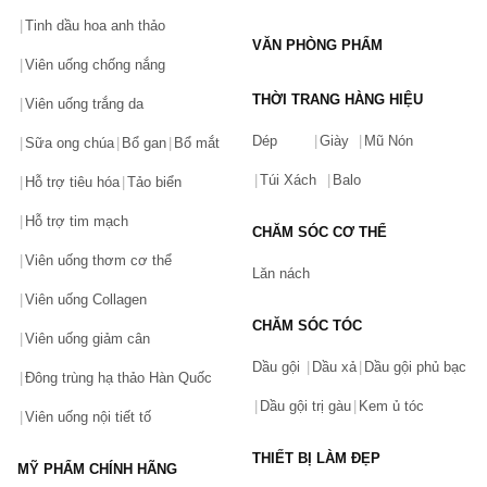
Tinh dầu hoa anh thảo
VĂN PHÒNG PHẨM
Viên uống chống nắng
THỜI TRANG HÀNG HIỆU
Viên uống trắng da
Dép
Giày
Mũ Nón
Sữa ong chúa
Bổ gan
Bổ mắt
Túi Xách
Balo
Hỗ trợ tiêu hóa
Tảo biển
Hỗ trợ tim mạch
CHĂM SÓC CƠ THỂ
Viên uống thơm cơ thể
Lăn nách
Viên uống Collagen
CHĂM SÓC TÓC
Viên uống giảm cân
Dầu gội
Dầu xả
Dầu gội phủ bạc
Đông trùng hạ thảo Hàn Quốc
Dầu gội trị gàu
Kem ủ tóc
Viên uống nội tiết tố
THIẾT BỊ LÀM ĐẸP
MỸ PHẨM CHÍNH HÃNG