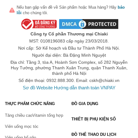
phần nào của sản phẩm.
Nếu bạn gặp vấn đề về
Sản phẩm
hoặc
Mua hàng
? Hãy
báo
Chú ý: Sản phẩm này không phải là thuốc không có tác
lỗi
cho chúng tôi.
dụng thay thế thuốc chữa bệnh.
Công ty Cổ phần Thương mại Chiaki
#tra_dang_tay_thi #tra_tay_thi #trà_giảm_cân
MST: 0108196083 cấp ngày 23/03/2018.
#trà_thảo_dược_giảm_cân #trà_thảo_dược
Nơi cấp: Sở Kế hoạch và Đầu tư Thành Phố Hà Nội.
#trà_giảm_cân_thảo_dược #trà_giảm_mỡ #giảm_mỡ
Người đại diện: Bà Đặng Minh Nguyệt
#giảm_mỡ_bụng #giảm_mỡ_đùi #giảm_mỡ_bắp_tay
Địa chỉ: Tầng 3, tòa A, Hoành Sơn Complex, số 282 Nguyễn
#lá_sen_khô #nấm_linh_chi #giảm_cân_an_toàn_hiệu_quả
Huy Tưởng, phường Thanh Xuân Trung, quận Thanh Xuân,
#trà_detox #detox #detox_giảm_cân #detox_giảm_mỡ_bụng
thành phố Hà Nội
#detox_body #AP_PHÚ_HƯNG #trà_detox #phuhungap
Số điện thoại: 0932.888.300. Email:
cskh@chiaki.vn
#giambeo #giammobung
Sơ đồ Website
Hướng dẫn thanh toán VNPAY
Thực phẩm này không phải là thuốc, không có tác dụng thay
THỰC PHẨM CHỨC NĂNG
ĐỒ GIA DỤNG
thế thuốc chữa bệnh.
Tăng chiều cao
Vitamin tổng hợp
Hiệu quả sử dụng tùy thuộc cơ địa từng người.
THIẾT BỊ PHỤ KIỆN SỐ
Viên uống mọc tóc
ĐỒ THỂ THAO DU LỊCH
Viên uống bổ não