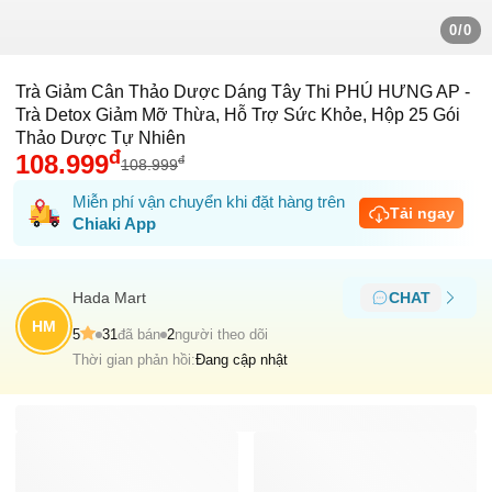
0/0
Trà Giảm Cân Thảo Dược Dáng Tây Thi PHÚ HƯNG AP -
Trà Detox Giảm Mỡ Thừa, Hỗ Trợ Sức Khỏe, Hộp 25 Gói
Thảo Dược Tự Nhiên
đ
108.999
đ
108.999
Miễn phí vận chuyển khi đặt hàng trên
Tải ngay
Chiaki App
Hada Mart
CHAT
HM
5
31
đã bán
2
người theo dõi
Thời gian phản hồi:
Đang cập nhật