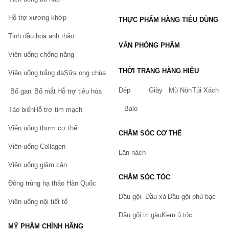
Hỗ trợ xương khớp
THỰC PHẨM HÀNG TIÊU DÙNG
Tinh dầu hoa anh thảo
VĂN PHÒNG PHẨM
Viên uống chống nắng
THỜI TRANG HÀNG HIỆU
Viên uống trắng da
Sữa ong chúa
Dép
Giày
Mũ Nón
Túi Xách
Bổ gan
Bổ mắt
Hỗ trợ tiêu hóa
Balo
Tảo biển
Hỗ trợ tim mạch
Viên uống thơm cơ thể
CHĂM SÓC CƠ THỂ
Viên uống Collagen
Lăn nách
Viên uống giảm cân
CHĂM SÓC TÓC
Đông trùng hạ thảo Hàn Quốc
Dầu gội
Dầu xả
Dầu gội phủ bạc
Viên uống nội tiết tố
Dầu gội trị gàu
Kem ủ tóc
MỸ PHẨM CHÍNH HÃNG