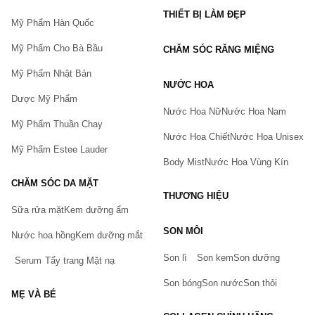
THIẾT BỊ LÀM ĐẸP
Mỹ Phẩm Hàn Quốc
Mỹ Phẩm Cho Bà Bầu
CHĂM SÓC RĂNG MIỆNG
Mỹ Phẩm Nhật Bản
NƯỚC HOA
Dược Mỹ Phẩm
Nước Hoa Nữ
Nước Hoa Nam
Mỹ Phẩm Thuần Chay
Nước Hoa Chiết
Nước Hoa Unisex
Mỹ Phẩm Estee Lauder
Body Mist
Nước Hoa Vùng Kín
CHĂM SÓC DA MẶT
THƯƠNG HIỆU
Sữa rửa mặt
Kem dưỡng ẩm
Bạn gặp vấn đề về sản phẩm hay mua hàng?
SON MÔI
Hãy báo lỗi cho chúng tôi. Hoặc gọi cho chúng tôi qua số
Nước hoa hồng
Kem dưỡng mắt
0911.888.300
Son lì
Son kem
Son dưỡng
Serum
Tẩy trang
Mặt nạ
Tên của bạn
(*)
Son bóng
Son nước
Son thỏi
MẸ VÀ BÉ