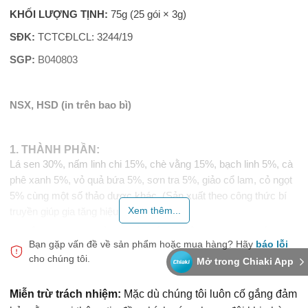
KHỐI LƯỢNG TỊNH:
75g (25 gói × 3g)
SĐK:
TCTCĐLCL: 3244/19
SGP:
B040803
NSX, HSD (in trên bao bì)
1. THÀNH PHẦN:
Lá sen 30%, nấm linh chi 15%, chè vằng 15%, bạch linh 5%, cà
phê xanh 5%, vỏ quả bứa 5%, sơn tra 5%, giảo cổ lam, cỏ ngọt
5% cùng một số thảo dược khác. (Sản xuất theo công thức bí
Xem thêm...
truyền giúp gia tăng hiệu quả thảo dược)
2. CÔNG DỤNG CỦA TRÀ DÁNG TÂY THI AP PHÚ
Bạn gặp vấn đề về sản phẩm hoặc mua hàng?
Hãy
báo lỗi
HƯNG:
cho chúng tôi.
Mở trong Chiaki App
Hỗ trợ giảm cân, tiêu mỡ thừa.
Dùng tốt cho những người thừa cân, cơ xệ.
Miễn trừ trách nhiệm:
Mặc dù chúng tôi luôn cố gắng đảm