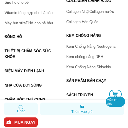
COLLAGEN CHÍNH HÃNG
Siro ho cho bé
Số điện thoại
(*)
Collagen Nhật
Collagen nước
Vitamin tổng hợp cho bà bầu
Collagen Hàn Quốc
Máy hút sữa
DHA cho bà bầu
Email
KEM CHỐNG NẮNG
ĐỒNG HỒ
Kem Chống Nắng Neutrogena
THIẾT BỊ CHĂM SÓC SỨC
Vấn đề
(*)
KHỎE
Kem chống nắng DBH
Kem Chống Nắng Shiseido
ĐIỆN MÁY ĐIỆN LẠNH
Mô tả
(*)
SẢN PHẨM BÁN CHẠY
NHÀ CỬA ĐỜI SỐNG
SÁCH TRUYỆN
CHĂM SÓC THÚ CƯNG
Miễn phí
ship
Chat
Thêm vào giỏ
GỬI BÁO LỖI
MUA NGAY
Copyright © 2026 Chiaki.vn