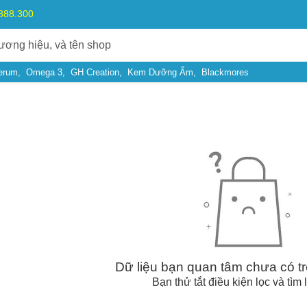
.888.300
erum
Omega 3
GH Creation
Kem Dưỡng Ẩm
Blackmores
Bạn gặp vấn đề về
Sản phẩm
hay
Mua hàng
?
Hãy báo lỗi cho chúng tôi. Hoặc gọi cho chúng tôi qua số
0911.888.30
Dữ liệu bạn quan tâm chưa có tr
 bạn
(*)
Bạn thử tắt điều kiện lọc và tìm 