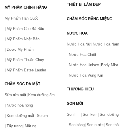
THIẾT BỊ LÀM ĐẸP
MỸ PHẨM CHÍNH HÃNG
Mỹ Phẩm Hàn Quốc
CHĂM SÓC RĂNG MIỆNG
Mỹ Phẩm Cho Bà Bầu
NƯỚC HOA
Mỹ Phẩm Nhật Bản
Nước Hoa Nữ
Nước Hoa Nam
Dược Mỹ Phẩm
Nước Hoa Chiết
Mỹ Phẩm Thuần Chay
Nước Hoa Unisex
Body Mist
Mỹ Phẩm Estee Lauder
Nước Hoa Vùng Kín
CHĂM SÓC DA MẶT
THƯƠNG HIỆU
Sữa rửa mặt
Kem dưỡng ẩm
SON MÔI
Nước hoa hồng
Bạn gặp vấn đề về sản phẩm hay mua hàng?
Son lì
Son kem
Son dưỡng
Hãy báo lỗi cho chúng tôi. Hoặc gọi cho chúng tôi qua số
Kem dưỡng mắt
Serum
0911.888.300
Son bóng
Son nước
Son thỏi
Tẩy trang
Mặt nạ