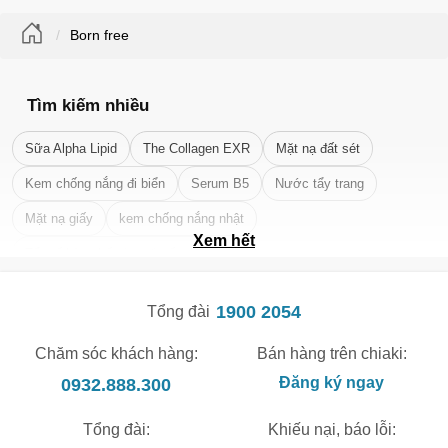
Born free
Tìm kiếm nhiều
Sữa Alpha Lipid
The Collagen EXR
Mặt nạ đất sét
Kem chống nắng đi biển
Serum B5
Nước tẩy trang
Mặt nạ giấy
kem chống nắng nhật
Xem hết
Tẩy tế bào chết da mặt tốt nhất
1900 2054
Tổng đài
Chăm sóc khách hàng:
Bán hàng trên chiaki:
0932.888.300
Đăng ký ngay
Tổng đài:
Khiếu nại, báo lỗi: