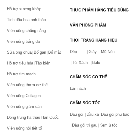
Hỗ trợ xương khớp
THỰC PHẨM HÀNG TIÊU DÙNG
Tinh dầu hoa anh thảo
VĂN PHÒNG PHẨM
Viên uống chống nắng
THỜI TRANG HÀNG HIỆU
Viên uống trắng da
Dép
Giày
Mũ Nón
Sữa ong chúa
Bổ gan
Bổ mắt
Túi Xách
Balo
Hỗ trợ tiêu hóa
Tảo biển
Hỗ trợ tim mạch
CHĂM SÓC CƠ THỂ
Viên uống thơm cơ thể
Lăn nách
Viên uống Collagen
CHĂM SÓC TÓC
Viên uống giảm cân
Dầu gội
Dầu xả
Dầu gội phủ bạc
Đông trùng hạ thảo Hàn Quốc
Dầu gội trị gàu
Kem ủ tóc
Viên uống nội tiết tố