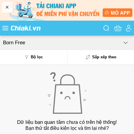
Tìm kiếm sản
Born Free
Bộ lọc
Sắp xếp theo
Phổ biến
Mua nhiều
Mới nhất
Giá từ thấp - cao
Dữ liệu bạn quan tâm chưa có trên hệ thống!
Bạn thử tắt điều kiện lọc và tìm lại nhé?
Giá từ cao - thấp