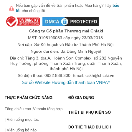
Nếu bạn gặp vấn đề về
Sản phẩm
hoặc
Mua hàng
? Hãy
báo
lỗi
cho chúng tôi.
🎁 Đừng Bỏ Lỡ! 🎁
Công ty Cổ phần Thương mại Chiaki
MST: 0108196083 cấp ngày 23/03/2018.
Mã Giảm Giá Dành Riêng Cho Bạn
Nơi cấp: Sở Kế hoạch và Đầu tư Thành Phố Hà Nội.
Giảm ngay
-
cho bất kỳ đơn hàng nào.
Người đại diện: Bà Đặng Minh Nguyệt
Địa chỉ: Tầng 3, tòa A, Hoành Sơn Complex, số 282 Nguyễn
Huy Tưởng, phường Thanh Xuân Trung, quận Thanh Xuân,
XXX-XXXX
thành phố Hà Nội
Số điện thoại: 0932.888.300. Email:
cskh@chiaki.vn
Số lần áp dụng:
1
lần
Sơ đồ Website
Hướng dẫn thanh toán VNPAY
Áp dụng cho đơn hàng từ:
0
Chỉ áp dụng cho gian hàng:
THỰC PHẨM CHỨC NĂNG
ĐỒ GIA DỤNG
Ngày hết hạn:
Tăng chiều cao
Vitamin tổng hợp
THIẾT BỊ PHỤ KIỆN SỐ
LẤY MÃ NGAY
Viên uống mọc tóc
ĐỒ THỂ THAO DU LỊCH
Viên uống bổ não