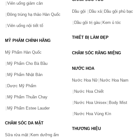
Viên uống giảm cân
Dầu gội
Dầu xả
Dầu gội phủ bạc
Đông trùng hạ thảo Hàn Quốc
Dầu gội trị gàu
Kem ủ tóc
Viên uống nội tiết tố
THIẾT BỊ LÀM ĐẸP
MỸ PHẨM CHÍNH HÃNG
Mỹ Phẩm Hàn Quốc
CHĂM SÓC RĂNG MIỆNG
Mỹ Phẩm Cho Bà Bầu
NƯỚC HOA
Mỹ Phẩm Nhật Bản
Nước Hoa Nữ
Nước Hoa Nam
Dược Mỹ Phẩm
Nước Hoa Chiết
Mỹ Phẩm Thuần Chay
Nước Hoa Unisex
Body Mist
Mỹ Phẩm Estee Lauder
Nước Hoa Vùng Kín
CHĂM SÓC DA MẶT
THƯƠNG HIỆU
Sữa rửa mặt
Kem dưỡng ẩm