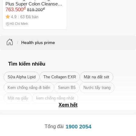
Plus Super Colon Cleanse
đ
đ
120 viên - Giải pháp thải độc
763.500
819.200
tự nhiên, hỗ trợ tiêu hóa,
4.9
63 Đã bán
giảm táo bón hiệu quả
Hồ Chí Minh
Health plus prime
Tìm kiếm nhiều
Sữa Alpha Lipid
The Collagen EXR
Mặt nạ đất sét
Kem chống nắng đi biển
Serum B5
Nước tẩy trang
Mặt nạ giấy
kem chống nắng nhật
Xem hết
Tẩy tế bào chết da mặt tốt nhất
1900 2054
Tổng đài