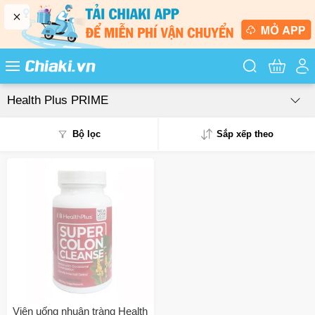
Tìm kiếm sản
Health Plus PRIME
Bộ lọc
Sắp xếp theo
Phổ biến
Mua nhiều
Mới nhất
Giá từ thấp - cao
Giá từ cao - thấp
Viên uống nhuận tràng Health