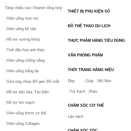
Tăng chiều cao
Vitamin tổng hợp
THIẾT BỊ PHỤ KIỆN SỐ
Viên uống mọc tóc
ĐỒ THỂ THAO DU LỊCH
Viên uống bổ não
Hỗ trợ xương khớp
THỰC PHẨM HÀNG TIÊU DÙNG
Tinh dầu hoa anh thảo
VĂN PHÒNG PHẨM
Viên uống chống nắng
THỜI TRANG HÀNG HIỆU
Viên uống trắng da
Dép
Giày
Mũ Nón
Sữa ong chúa
Bổ gan
Bổ mắt
Túi Xách
Balo
Hỗ trợ tiêu hóa
Tảo biển
Hỗ trợ tim mạch
CHĂM SÓC CƠ THỂ
Viên uống thơm cơ thể
Lăn nách
Viên uống Collagen
CHĂM SÓC TÓC