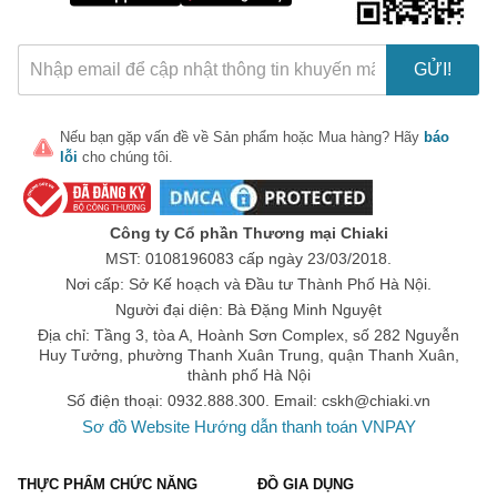
GỬI!
Nếu bạn gặp vấn đề về
Sản phẩm
hoặc
Mua hàng
? Hãy
báo
lỗi
cho chúng tôi.
🎁 Đừng Bỏ Lỡ! 🎁
Mã Giảm Giá Dành Riêng Cho Bạn
Công ty Cổ phần Thương mại Chiaki
Giảm ngay
-
cho bất kỳ đơn hàng nào.
MST: 0108196083 cấp ngày 23/03/2018.
Nơi cấp: Sở Kế hoạch và Đầu tư Thành Phố Hà Nội.
XXX-XXXX
Người đại diện: Bà Đặng Minh Nguyệt
Địa chỉ: Tầng 3, tòa A, Hoành Sơn Complex, số 282 Nguyễn
Huy Tưởng, phường Thanh Xuân Trung, quận Thanh Xuân,
Số lần áp dụng:
1
lần
thành phố Hà Nội
Áp dụng cho đơn hàng từ:
0
Số điện thoại: 0932.888.300. Email:
cskh@chiaki.vn
Chỉ áp dụng cho gian hàng:
Sơ đồ Website
Hướng dẫn thanh toán VNPAY
Ngày hết hạn:
THỰC PHẨM CHỨC NĂNG
ĐỒ GIA DỤNG
LẤY MÃ NGAY