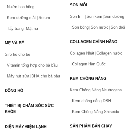
SON MÔI
Nước hoa hồng
Bạn gặp vấn đề về sản phẩm hay mua hàng?
Son lì
Son kem
Son dưỡng
Hãy báo lỗi cho chúng tôi. Hoặc gọi cho chúng tôi qua số
Kem dưỡng mắt
Serum
0911.888.300
Son bóng
Son nước
Son thỏi
Tẩy trang
Mặt nạ
Tên của bạn
(*)
COLLAGEN CHÍNH HÃNG
MẸ VÀ BÉ
Collagen Nhật
Collagen nước
Siro ho cho bé
Số điện thoại
(*)
Collagen Hàn Quốc
Vitamin tổng hợp cho bà bầu
Máy hút sữa
DHA cho bà bầu
KEM CHỐNG NẮNG
Email
Kem Chống Nắng Neutrogena
ĐỒNG HỒ
Kem chống nắng DBH
THIẾT BỊ CHĂM SÓC SỨC
Vấn đề
(*)
KHỎE
Kem Chống Nắng Shiseido
SẢN PHẨM BÁN CHẠY
ĐIỆN MÁY ĐIỆN LẠNH
Mô tả
(*)