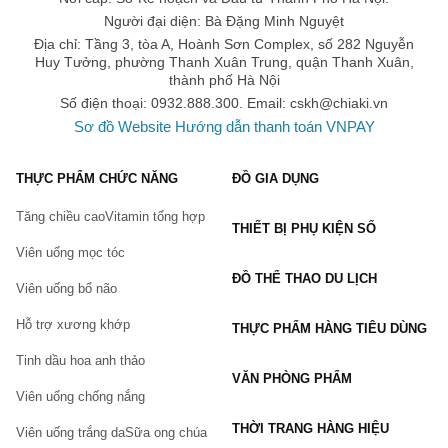
Người đại diện: Bà Đặng Minh Nguyệt
Địa chỉ: Tầng 3, tòa A, Hoành Sơn Complex, số 282 Nguyễn
Huy Tưởng, phường Thanh Xuân Trung, quận Thanh Xuân,
thành phố Hà Nội
Số điện thoại: 0932.888.300. Email:
cskh@chiaki.vn
Sơ đồ Website
Hướng dẫn thanh toán VNPAY
THỰC PHẨM CHỨC NĂNG
ĐỒ GIA DỤNG
Tăng chiều cao
Vitamin tổng hợp
THIẾT BỊ PHỤ KIỆN SỐ
Viên uống mọc tóc
ĐỒ THỂ THAO DU LỊCH
Viên uống bổ não
Hỗ trợ xương khớp
THỰC PHẨM HÀNG TIÊU DÙNG
Tinh dầu hoa anh thảo
VĂN PHÒNG PHẨM
Viên uống chống nắng
THỜI TRANG HÀNG HIỆU
Viên uống trắng da
Sữa ong chúa