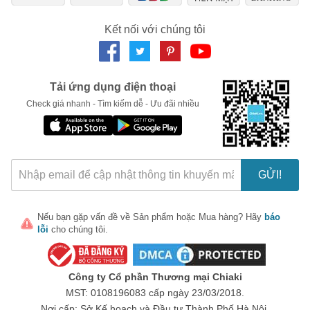
Ngày hết hạn:
Kết nối với chúng tôi
LẤY MÃ NGAY
Tải ứng dụng điện thoại
Check giá nhanh - Tìm kiếm dễ - Ưu đãi nhiều
GỬI!
Nếu bạn gặp vấn đề về
Sản phẩm
hoặc
Mua hàng
? Hãy
báo
lỗi
cho chúng tôi.
Công ty Cổ phần Thương mại Chiaki
MST: 0108196083 cấp ngày 23/03/2018.
Nơi cấp: Sở Kế hoạch và Đầu tư Thành Phố Hà Nội.