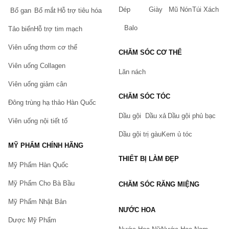
Dép
Giày
Mũ Nón
Túi Xách
Bổ gan
Bổ mắt
Hỗ trợ tiêu hóa
Balo
Tảo biển
Hỗ trợ tim mạch
Viên uống thơm cơ thể
CHĂM SÓC CƠ THỂ
Viên uống Collagen
Lăn nách
Viên uống giảm cân
CHĂM SÓC TÓC
Đông trùng hạ thảo Hàn Quốc
Dầu gội
Dầu xả
Dầu gội phủ bạc
Viên uống nội tiết tố
Dầu gội trị gàu
Kem ủ tóc
MỸ PHẨM CHÍNH HÃNG
THIẾT BỊ LÀM ĐẸP
Mỹ Phẩm Hàn Quốc
Mỹ Phẩm Cho Bà Bầu
CHĂM SÓC RĂNG MIỆNG
Mỹ Phẩm Nhật Bản
NƯỚC HOA
Dược Mỹ Phẩm