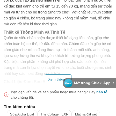
với bộ quần áo giả siêu nhân nhện nổi bật! Sản phẩm được thiết
kế đặc biệt dành cho trẻ em từ 15 đến 70 kg, mang đến sự thoải
mái và tự tin cho bé trong từng trò chơi. Với chất liệu thun cotton
co giãn 4 chiều, bộ trang phục này không chỉ mềm mại, dễ chịu
mà còn rất bền bỉ theo thời gian.
Thiết kế Thông Minh và Tinh Tế
Quần áo siêu nhân nhện được thiết kế dạng liền thân, giúp che
chắn toàn bộ cơ thể, từ đầu đến chân. Chùm đầu kín giúp bé có
cảm giác như mình đang thực sự trở thành một siêu anh hùng,
tạo ra sự hứng thú và khuyến khích trí tưởng tượng phong phú.
Đặc biệt, sản phẩm không chỉ phù hợp cho các buổi tiệc hóa
trang mà còn là lựa chọn tuyệt vời cho các buổi chơi game, sinh
nhật hay các hoạt động ngoài trời.
Xem thêm...
Chất Liệu Đảm Bảo An Toàn và Thoải Mái
Mở trong Chiaki App
Được làm từ chất liệu thun cotton cao cấp, bộ quần áo không
Bạn gặp vấn đề về sản phẩm hoặc mua hàng?
Hãy
báo lỗi
chỉ có độ co giãn tốt mà còn rất thân thiện với làn da của trẻ nhỏ.
cho chúng tôi.
Sản phẩm giữ cho bé luôn khô thoáng, thoải mái trong suốt thời
gian sử dụng, ngay cả khi tham gia các hoạt động vui chơi sôi
Tìm kiếm nhiều
nổi. Chất liệu này cũng dễ dàng giặt giũ, ít bị nhăn và giữ màu
Sữa Alpha Lipid
The Collagen EXR
Mặt nạ đất sét