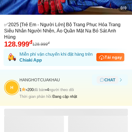
0/0
✅2025 [Trẻ Em - Người Lớn] Bộ Trang Phục Hóa Trang
Siêu Nhân Người Nhện, Áo Quần Mặt Nạ Bó Sát Anh
Hùng
đ
128.999
đ
128.999
Miễn phí vận chuyển khi đặt hàng trên
Tải ngay
Chiaki App
HANGHOTCUAKHAU
CHAT
H
1
200
đã bán
4
người theo dõi
Thời gian phản hồi:
Đang cập nhật