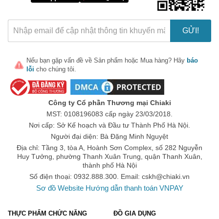
GỬI!
Nếu bạn gặp vấn đề về
Sản phẩm
hoặc
Mua hàng
? Hãy
báo
lỗi
cho chúng tôi.
🎁 Đừng Bỏ Lỡ! 🎁
Mã Giảm Giá Dành Riêng Cho Bạn
Công ty Cổ phần Thương mại Chiaki
Giảm ngay
-
cho bất kỳ đơn hàng nào.
MST: 0108196083 cấp ngày 23/03/2018.
Nơi cấp: Sở Kế hoạch và Đầu tư Thành Phố Hà Nội.
XXX-XXXX
Người đại diện: Bà Đặng Minh Nguyệt
Địa chỉ: Tầng 3, tòa A, Hoành Sơn Complex, số 282 Nguyễn
Huy Tưởng, phường Thanh Xuân Trung, quận Thanh Xuân,
Số lần áp dụng:
1
lần
thành phố Hà Nội
Áp dụng cho đơn hàng từ:
0
Số điện thoại: 0932.888.300. Email:
cskh@chiaki.vn
Chỉ áp dụng cho gian hàng:
Sơ đồ Website
Hướng dẫn thanh toán VNPAY
Ngày hết hạn:
THỰC PHẨM CHỨC NĂNG
ĐỒ GIA DỤNG
LẤY MÃ NGAY