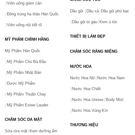
Viên uống giảm cân
Dầu gội
Dầu xả
Dầu gội phủ bạc
Đông trùng hạ thảo Hàn Quốc
Dầu gội trị gàu
Kem ủ tóc
Viên uống nội tiết tố
THIẾT BỊ LÀM ĐẸP
MỸ PHẨM CHÍNH HÃNG
Mỹ Phẩm Hàn Quốc
CHĂM SÓC RĂNG MIỆNG
Mỹ Phẩm Cho Bà Bầu
NƯỚC HOA
Mỹ Phẩm Nhật Bản
Nước Hoa Nữ
Nước Hoa Nam
Dược Mỹ Phẩm
Nước Hoa Chiết
Mỹ Phẩm Thuần Chay
Nước Hoa Unisex
Body Mist
Mỹ Phẩm Estee Lauder
Nước Hoa Vùng Kín
CHĂM SÓC DA MẶT
THƯƠNG HIỆU
Sữa rửa mặt
Kem dưỡng ẩm