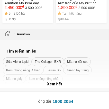
Armitron Mỹ kèm dây
Armitron của Mỹ nữ tính
đ
đ
đ
đ
chuyền và bông tai - Thiết kế
2.450.000
thanh lịch
1.890.000
3.500.000
2.500.000
sang trọng, phong cách thời
5
2 Đã bán
Tạm hết hàng
thượng
Hà Nội
Hà Nội
Armitron
Tìm kiếm nhiều
Sữa Alpha Lipid
The Collagen EXR
Mặt nạ đất sét
Kem chống nắng đi biển
Serum B5
Nước tẩy trang
Mặt nạ giấy
kem chống nắng nhật
Xem hết
Tẩy tế bào chết da mặt tốt nhất
1900 2054
Tổng đài