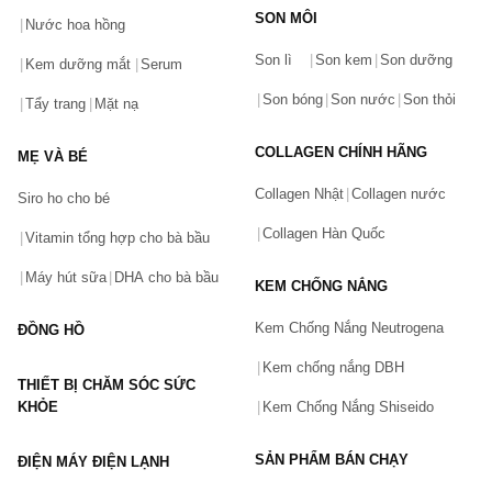
SON MÔI
Nước hoa hồng
Bạn gặp vấn đề về sản phẩm hay mua hàng?
Son lì
Son kem
Son dưỡng
Hãy báo lỗi cho chúng tôi. Hoặc gọi cho chúng tôi qua số
Kem dưỡng mắt
Serum
0911.888.300
Son bóng
Son nước
Son thỏi
Tẩy trang
Mặt nạ
Tên của bạn
(*)
COLLAGEN CHÍNH HÃNG
MẸ VÀ BÉ
Collagen Nhật
Collagen nước
Siro ho cho bé
Số điện thoại
(*)
Collagen Hàn Quốc
Vitamin tổng hợp cho bà bầu
Máy hút sữa
DHA cho bà bầu
KEM CHỐNG NẮNG
Email
Kem Chống Nắng Neutrogena
ĐỒNG HỒ
Kem chống nắng DBH
THIẾT BỊ CHĂM SÓC SỨC
Vấn đề
(*)
KHỎE
Kem Chống Nắng Shiseido
SẢN PHẨM BÁN CHẠY
ĐIỆN MÁY ĐIỆN LẠNH
Mô tả
(*)