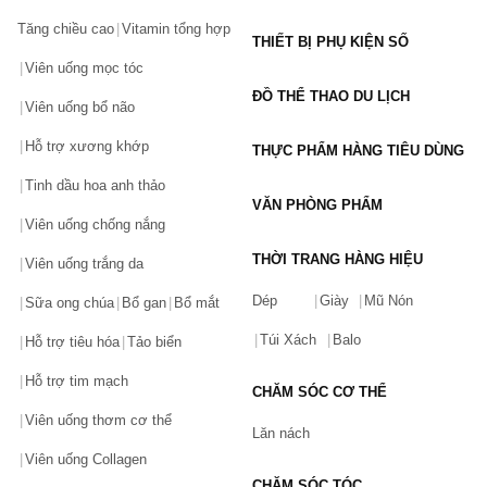
Tăng chiều cao
Vitamin tổng hợp
THIẾT BỊ PHỤ KIỆN SỐ
Viên uống mọc tóc
ĐỒ THỂ THAO DU LỊCH
Viên uống bổ não
Hỗ trợ xương khớp
THỰC PHẨM HÀNG TIÊU DÙNG
Tinh dầu hoa anh thảo
VĂN PHÒNG PHẨM
Viên uống chống nắng
THỜI TRANG HÀNG HIỆU
Viên uống trắng da
Dép
Giày
Mũ Nón
Sữa ong chúa
Bổ gan
Bổ mắt
Túi Xách
Balo
Hỗ trợ tiêu hóa
Tảo biển
Hỗ trợ tim mạch
CHĂM SÓC CƠ THỂ
Viên uống thơm cơ thể
Lăn nách
Viên uống Collagen
CHĂM SÓC TÓC