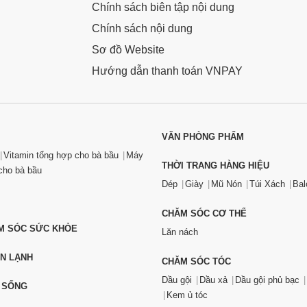
Chính sách biên tập nội dung
Chính sách nội dung
Sơ đồ Website
Hướng dẫn thanh toán VNPAY
VĂN PHÒNG PHẨM
Vitamin tổng hợp cho bà bầu
Máy
THỜI TRANG HÀNG HIỆU
ho bà bầu
Dép
Giày
Mũ Nón
Túi Xách
Bal
CHĂM SÓC CƠ THỂ
ĂM SÓC SỨC KHỎE
Lăn nách
ỆN LẠNH
CHĂM SÓC TÓC
Dầu gội
Dầu xả
Dầu gội phủ bạc
 SỐNG
Kem ủ tóc