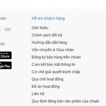
o chép mã giảm giá phía trên.
uy cập trang thanh toán và sử dụng
ã.
LẤY MÃ NGAY
toán
Hỗ trợ khách hàng
Giới thiệu
LẤY MÃ NGAY
Chính sách đổi trả
Hướng dẫn đặt hàng
oại
Vận chuyển & Giao nhận
Đăng ký bán hàng trên chiaki
Cam kết bảo mật thông tin
Cơ chế giải quyết tranh chấp
Quy chế hoạt động
Đề án hoạt động
Liên hệ
Quy định đăng bán sản phẩm của chiaki