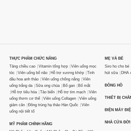
THỰC PHẨM CHỨC NĂNG
MẸ VÀ BÉ
Tăng chiều cao
Vitamin tổng hợp
Viên uống mọc
Siro ho cho bé
tóc
Viên uống bổ não
Hỗ trợ xương khớp
Tinh
hút sữa
DHA c
dầu hoa anh thảo
Viên uống chống nắng
Viên
ĐỒNG HỒ
uống trắng da
Sữa ong chúa
Bổ gan
Bổ mắt
Hỗ trợ tiêu hóa
Tảo biển
Hỗ trợ tim mạch
Viên
THIẾT BỊ CH
uống thơm cơ thể
Viên uống Collagen
Viên uống
giảm cân
Đông trùng hạ thảo Hàn Quốc
Viên
ĐIỆN MÁY ĐI
uống nội tiết tố
NHÀ CỬA ĐỜI
MỸ PHẨM CHÍNH HÃNG