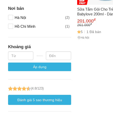
Nơi bán
Sữa Tắm Gội Cho Tr
Babylove 200ml - Dà
Hà Nội
(2)
Nhạy Cảm, Xuất Xứ
đ
Số điện
201.000
Hoa Dịu Nhẹ, An Toà
đ
261.000
Hồ Chí Minh
(1)
5
1 Đã bán
Hà Nội
Email
Khoảng giá
Vấn đề 
Áp dụng
Mô tả
(*)
(4.8/123)
Đánh giá
5
sao thương hiệu