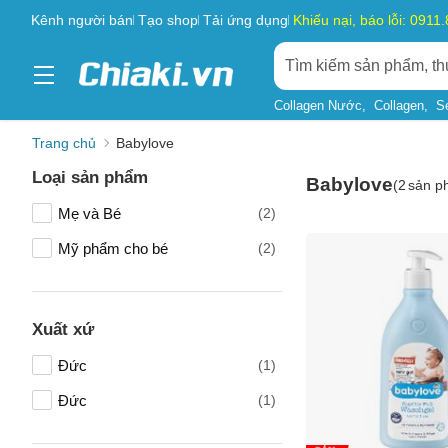
Kênh người bán
Tạo shop
Tải ứng dụng
Khiếu nại, báo lỗi: 0911
Collagen Nước
Collagen
S
Trang chủ
Babylove
Loại sản phẩm
Babylove
(
2
sản p
Mẹ và Bé
(2)
Mỹ phẩm cho bé
(2)
Xuất xứ
Đức
(1)
Đức
(1)
Tên của