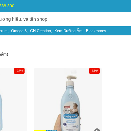
.888.300
erum
Omega 3
GH Creation
Kem Dưỡng Ẩm
Blackmores
hẩm)
-22%
-37%
Bạn gặp vấn đề về
Sản phẩm
hay
Mua hàng
?
Hãy báo lỗi cho chúng tôi. Hoặc gọi cho chúng tôi qua số
0911.888.30
 bạn
(*)