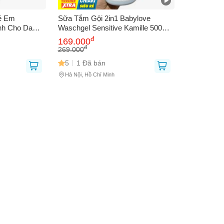
ẻ Em
Sữa Tắm Gội 2in1 Babylove
nh Cho Da
Waschgel Sensitive Kamille 500ml -
 Đức, Hương
Dành cho Bé Da Nhạy Cảm, Dịu
đ
 thoại
(*)
169.000
n Cho Bé
Nhẹ, Không Cay Mắt
đ
269.000
5
1 Đã bán
Hà Nội, Hồ Chí Minh
bạn gặp phải
(*)