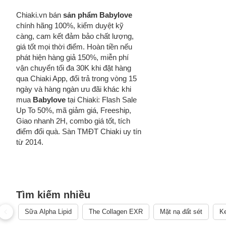
Chiaki.vn bán
sản phẩm Babylove
chính hãng 100%, kiểm duyệt kỹ
càng, cam kết đảm bảo chất lượng,
giá tốt mọi thời điểm. Hoàn tiền nếu
phát hiện hàng giả 150%, miễn phí
vận chuyển tối đa 30K khi đặt hàng
qua Chiaki App, đổi trả trong vòng 15
ngày và hàng ngàn ưu đãi khác khi
mua
Babylove
tại Chiaki: Flash Sale
Up To 50%, mã giảm giá, Freeship,
Giao nhanh 2H, combo giá tốt, tích
điểm đổi quà. Sàn TMĐT Chiaki uy tín
từ 2014.
Tìm kiếm nhiều
Sữa Alpha Lipid
The Collagen EXR
Mặt nạ đất sét
Ke
Cách