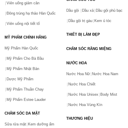
Viên uống giảm cân
Dầu gội
Dầu xả
Dầu gội phủ bạc
Đông trùng hạ thảo Hàn Quốc
Dầu gội trị gàu
Kem ủ tóc
Viên uống nội tiết tố
THIẾT BỊ LÀM ĐẸP
MỸ PHẨM CHÍNH HÃNG
Mỹ Phẩm Hàn Quốc
CHĂM SÓC RĂNG MIỆNG
Mỹ Phẩm Cho Bà Bầu
NƯỚC HOA
Mỹ Phẩm Nhật Bản
Nước Hoa Nữ
Nước Hoa Nam
Dược Mỹ Phẩm
Nước Hoa Chiết
Mỹ Phẩm Thuần Chay
Nước Hoa Unisex
Body Mist
Mỹ Phẩm Estee Lauder
Nước Hoa Vùng Kín
CHĂM SÓC DA MẶT
THƯƠNG HIỆU
Sữa rửa mặt
Kem dưỡng ẩm