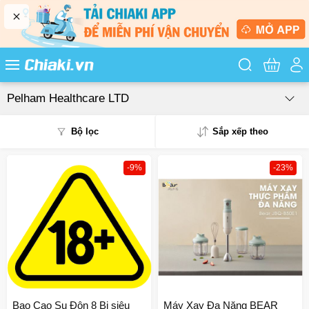
Tìm kiếm sản
Pelham Healthcare LTD
Bộ lọc
Sắp xếp theo
-9%
-23%
Phổ biến
Mua nhiều
Mới nhất
Giá từ thấp - cao
Giá từ cao - thấp
Bao Cao Su Đôn 8 Bi siêu
Máy Xay Đa Năng BEAR