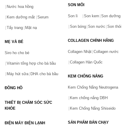
SON MÔI
Nước hoa hồng
Bạn gặp vấn đề về sản phẩm hay mua hàng?
Son lì
Son kem
Son dưỡng
Hãy báo lỗi cho chúng tôi. Hoặc gọi cho chúng tôi qua số
Kem dưỡng mắt
Serum
0911.888.300
Son bóng
Son nước
Son thỏi
Tẩy trang
Mặt nạ
Tên của bạn
(*)
COLLAGEN CHÍNH HÃNG
MẸ VÀ BÉ
Collagen Nhật
Collagen nước
Siro ho cho bé
Số điện thoại
(*)
Collagen Hàn Quốc
Vitamin tổng hợp cho bà bầu
Máy hút sữa
DHA cho bà bầu
KEM CHỐNG NẮNG
Email
Kem Chống Nắng Neutrogena
ĐỒNG HỒ
Kem chống nắng DBH
THIẾT BỊ CHĂM SÓC SỨC
Vấn đề
(*)
KHỎE
Kem Chống Nắng Shiseido
SẢN PHẨM BÁN CHẠY
ĐIỆN MÁY ĐIỆN LẠNH
Mô tả
(*)