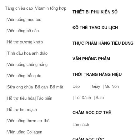
Tăng chiều cao
Vitamin tổng hợp
THIẾT BỊ PHỤ KIỆN SỐ
Viên uống mọc tóc
ĐỒ THỂ THAO DU LỊCH
Viên uống bổ não
Hỗ trợ xương khớp
THỰC PHẨM HÀNG TIÊU DÙNG
Tinh dầu hoa anh thảo
VĂN PHÒNG PHẨM
Viên uống chống nắng
THỜI TRANG HÀNG HIỆU
Viên uống trắng da
Dép
Giày
Mũ Nón
Sữa ong chúa
Bổ gan
Bổ mắt
Túi Xách
Balo
Hỗ trợ tiêu hóa
Tảo biển
Hỗ trợ tim mạch
CHĂM SÓC CƠ THỂ
Viên uống thơm cơ thể
Lăn nách
Viên uống Collagen
CHĂM SÓC TÓC