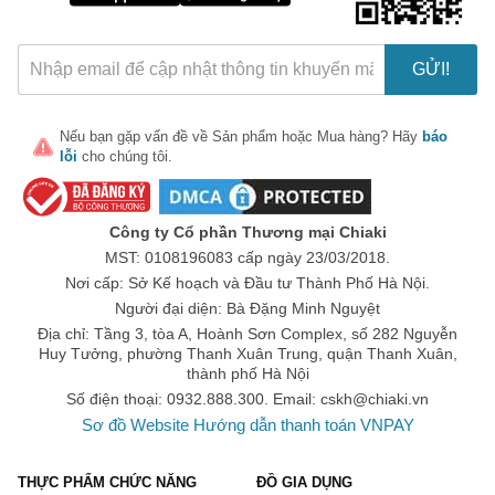
GỬI!
Nếu bạn gặp vấn đề về
Sản phẩm
hoặc
Mua hàng
? Hãy
báo
lỗi
cho chúng tôi.
🎁 Đừng Bỏ Lỡ! 🎁
Mã Giảm Giá Dành Riêng Cho Bạn
Công ty Cổ phần Thương mại Chiaki
Giảm ngay
-
cho bất kỳ đơn hàng nào.
MST: 0108196083 cấp ngày 23/03/2018.
Nơi cấp: Sở Kế hoạch và Đầu tư Thành Phố Hà Nội.
XXX-XXXX
Người đại diện: Bà Đặng Minh Nguyệt
Địa chỉ: Tầng 3, tòa A, Hoành Sơn Complex, số 282 Nguyễn
Huy Tưởng, phường Thanh Xuân Trung, quận Thanh Xuân,
Số lần áp dụng:
1
lần
thành phố Hà Nội
Áp dụng cho đơn hàng từ:
0
Số điện thoại: 0932.888.300. Email:
cskh@chiaki.vn
Chỉ áp dụng cho gian hàng:
Sơ đồ Website
Hướng dẫn thanh toán VNPAY
Ngày hết hạn:
THỰC PHẨM CHỨC NĂNG
ĐỒ GIA DỤNG
LẤY MÃ NGAY