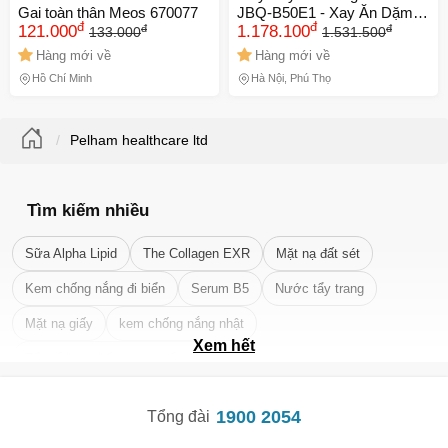
Gai toàn thân Meos 670077
JBQ-B50E1 - Xay Ăn Dặm,
đ
đ
đ
đ
121.000
Cháo, Tỏi Ớt, Đánh Trứng,
1.178.100
133.000
1.531.500
Inox 304, Công Suất 500W,
Hàng mới về
Hàng mới về
Tiện Lợi, Tháo Rời Dễ Vệ
Hồ Chí Minh
Hà Nội, Phú Thọ
Sinh
Pelham healthcare ltd
Tìm kiếm nhiều
Sữa Alpha Lipid
The Collagen EXR
Mặt nạ đất sét
Kem chống nắng đi biển
Serum B5
Nước tẩy trang
Mặt nạ giấy
kem chống nắng nhật
Xem hết
Tẩy tế bào chết da mặt tốt nhất
1900 2054
Tổng đài