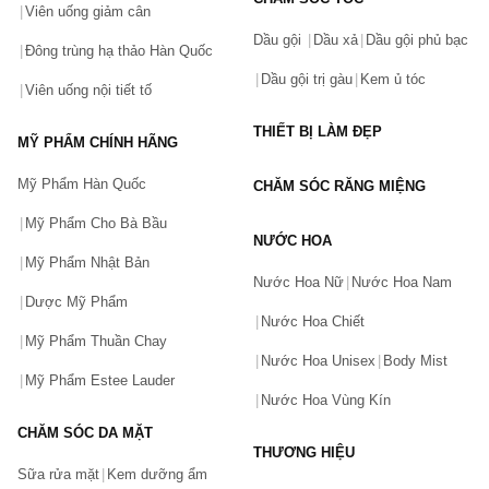
Viên uống giảm cân
Dầu gội
Dầu xả
Dầu gội phủ bạc
Đông trùng hạ thảo Hàn Quốc
Dầu gội trị gàu
Kem ủ tóc
Viên uống nội tiết tố
THIẾT BỊ LÀM ĐẸP
MỸ PHẨM CHÍNH HÃNG
Mỹ Phẩm Hàn Quốc
CHĂM SÓC RĂNG MIỆNG
Mỹ Phẩm Cho Bà Bầu
NƯỚC HOA
Mỹ Phẩm Nhật Bản
Nước Hoa Nữ
Nước Hoa Nam
Dược Mỹ Phẩm
Nước Hoa Chiết
Mỹ Phẩm Thuần Chay
Nước Hoa Unisex
Body Mist
Mỹ Phẩm Estee Lauder
Nước Hoa Vùng Kín
CHĂM SÓC DA MẶT
THƯƠNG HIỆU
Sữa rửa mặt
Kem dưỡng ẩm