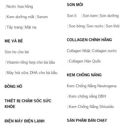
SON MÔI
Nước hoa hồng
Bạn gặp vấn đề về sản phẩm hay mua hàng?
Son lì
Son kem
Son dưỡng
Hãy báo lỗi cho chúng tôi. Hoặc gọi cho chúng tôi qua số
Kem dưỡng mắt
Serum
0911.888.300
Son bóng
Son nước
Son thỏi
Tẩy trang
Mặt nạ
Tên của bạn
(*)
COLLAGEN CHÍNH HÃNG
MẸ VÀ BÉ
Collagen Nhật
Collagen nước
Siro ho cho bé
Số điện thoại
(*)
Collagen Hàn Quốc
Vitamin tổng hợp cho bà bầu
Máy hút sữa
DHA cho bà bầu
KEM CHỐNG NẮNG
Email
Kem Chống Nắng Neutrogena
ĐỒNG HỒ
Kem chống nắng DBH
THIẾT BỊ CHĂM SÓC SỨC
Vấn đề
(*)
KHỎE
Kem Chống Nắng Shiseido
SẢN PHẨM BÁN CHẠY
ĐIỆN MÁY ĐIỆN LẠNH
Mô tả
(*)