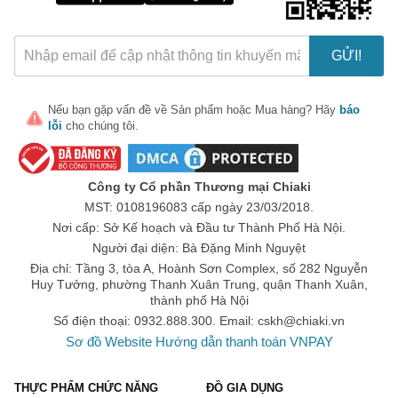
GỬI!
Nếu bạn gặp vấn đề về
Sản phẩm
hoặc
Mua hàng
? Hãy
báo
lỗi
cho chúng tôi.
🎁 Đừng Bỏ Lỡ! 🎁
Mã Giảm Giá Dành Riêng Cho Bạn
Công ty Cổ phần Thương mại Chiaki
Giảm ngay
-
cho bất kỳ đơn hàng nào.
MST: 0108196083 cấp ngày 23/03/2018.
Nơi cấp: Sở Kế hoạch và Đầu tư Thành Phố Hà Nội.
XXX-XXXX
Người đại diện: Bà Đặng Minh Nguyệt
Địa chỉ: Tầng 3, tòa A, Hoành Sơn Complex, số 282 Nguyễn
Huy Tưởng, phường Thanh Xuân Trung, quận Thanh Xuân,
Số lần áp dụng:
1
lần
thành phố Hà Nội
Áp dụng cho đơn hàng từ:
0
Số điện thoại: 0932.888.300. Email:
cskh@chiaki.vn
Chỉ áp dụng cho gian hàng:
Sơ đồ Website
Hướng dẫn thanh toán VNPAY
Ngày hết hạn:
THỰC PHẨM CHỨC NĂNG
ĐỒ GIA DỤNG
LẤY MÃ NGAY