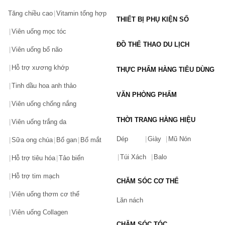
Tăng chiều cao
Vitamin tổng hợp
THIẾT BỊ PHỤ KIỆN SỐ
Viên uống mọc tóc
ĐỒ THỂ THAO DU LỊCH
Viên uống bổ não
Hỗ trợ xương khớp
THỰC PHẨM HÀNG TIÊU DÙNG
Tinh dầu hoa anh thảo
VĂN PHÒNG PHẨM
Viên uống chống nắng
THỜI TRANG HÀNG HIỆU
Viên uống trắng da
Dép
Giày
Mũ Nón
Sữa ong chúa
Bổ gan
Bổ mắt
Túi Xách
Balo
Hỗ trợ tiêu hóa
Tảo biển
Hỗ trợ tim mạch
CHĂM SÓC CƠ THỂ
Viên uống thơm cơ thể
Lăn nách
Viên uống Collagen
CHĂM SÓC TÓC