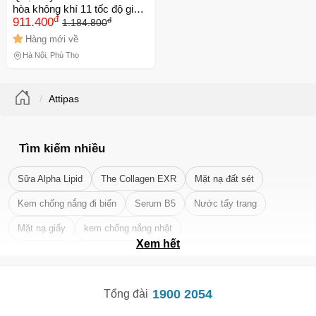
hòa không khí 11 tốc độ gió,
đ
đ
xoay 120 độ, hẹn giờ, chỉnh
911.400
1.184.800
độ cao - Thiết bị gia dụng tiện
Hàng mới về
ích cho phòng ngủ, phòng
Hà Nội, Phú Thọ
khách
Attipas
Tìm kiếm nhiều
Sữa Alpha Lipid
The Collagen EXR
Mặt nạ đất sét
Kem chống nắng đi biển
Serum B5
Nước tẩy trang
Mặt nạ giấy
kem chống nắng nhật
Xem hết
Tẩy tế bào chết da mặt tốt nhất
1900 2054
Tổng đài