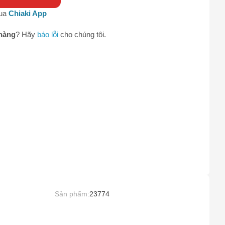
0
qua
Chiaki App
hàng
? Hãy
báo lỗi
cho chúng tôi.
Sản phẩm:
23774