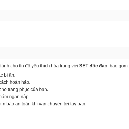
GỬI BÁO LỖI
nh cho tín đồ yêu thích hóa trang với
SET độc đáo
, bao gồm:
c bí ẩn.
 cách hoàn hảo.
 cho trang phục của bạn.
phẩm ngăn nắp.
m bảo an toàn khi vận chuyển tới tay bạn.