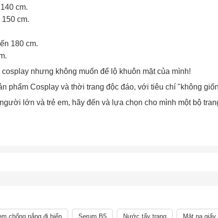
 140 cm.
 150 cm.
Chào mừng khách hàng mới!
Tặng bạn mã làm quen
đến 180 cm.
🎁 Đừng Bỏ Lỡ! 🎁
cho đơn hàng có giá trị từ
m.
Mã Giảm Giá Dành Riêng Cho Bạn
Khi mua hàng trên
CHIAKI
ê cosplay nhưng không muốn để lộ khuôn mặt của mình!
Giảm ngay
-
cho bất kỳ đơn hàng nào.
ản phẩm Cosplay và thời trang độc đáo, với tiêu chí "không giốn
XXX-XXXX
người lớn và trẻ em, hãy đến và lựa chọn cho mình một bộ tra
 sử dụng:
TẢi APP CHIAKI NG
o chép mã giảm giá phía trên.
uy cập trang thanh toán và sử dụng
ã.
LẤY MÃ NGAY
LẤY MÃ NGAY
m chống nắng đi biển
Serum B5
Nước tẩy trang
Mặt nạ giấy