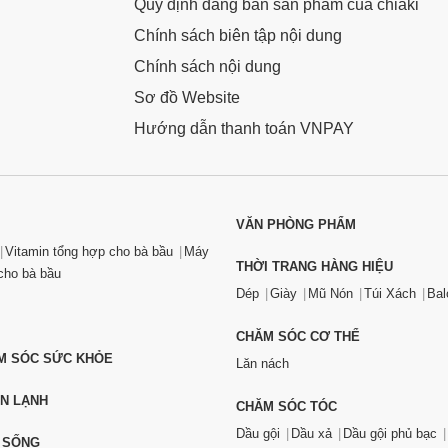
Quy định đăng bán sản phẩm của chiaki
Chính sách biên tập nội dung
Chính sách nội dung
Sơ đồ Website
Hướng dẫn thanh toán VNPAY
VĂN PHÒNG PHẨM
Vitamin tổng hợp cho bà bầu
Máy
THỜI TRANG HÀNG HIỆU
ho bà bầu
Dép
Giày
Mũ Nón
Túi Xách
Bal
CHĂM SÓC CƠ THỂ
ĂM SÓC SỨC KHỎE
Lăn nách
ỆN LẠNH
CHĂM SÓC TÓC
Dầu gội
Dầu xả
Dầu gội phủ bạc
 SỐNG