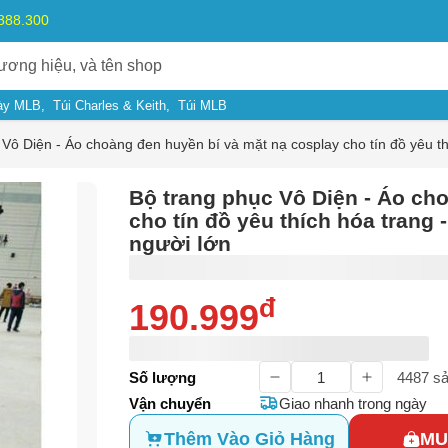
.888.300
ày MLB
Túi Charles & Keith
Túi MLB
Vô Diện - Áo choàng đen huyền bí và mặt nạ cosplay cho tín đồ yêu th
Bộ trang phục Vô Diện - Áo ch
cho tín đồ yêu thích hóa trang 
người lớn
đ
190.999
ý do
Số lượng
4487
sả
m có dấu hiệu lừa đảo
Vận chuyển
Giao nhanh trong ngày
Bạn gặp vấn đề về
Sản phẩm
hay
Mua hàng
?
Thêm Vào Giỏ Hàng
MU
ả, hàng nhái