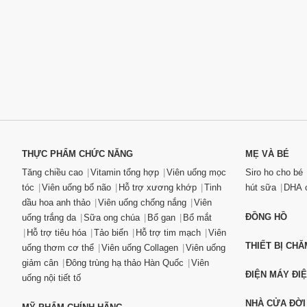
THỰC PHẨM CHỨC NĂNG
MẸ VÀ BÉ
Tăng chiều cao
Vitamin tổng hợp
Viên uống mọc
Siro ho cho bé
tóc
Viên uống bổ não
Hỗ trợ xương khớp
Tinh
hút sữa
DHA c
dầu hoa anh thảo
Viên uống chống nắng
Viên
ĐỒNG HỒ
uống trắng da
Sữa ong chúa
Bổ gan
Bổ mắt
Hỗ trợ tiêu hóa
Tảo biển
Hỗ trợ tim mạch
Viên
THIẾT BỊ CH
uống thơm cơ thể
Viên uống Collagen
Viên uống
giảm cân
Đông trùng hạ thảo Hàn Quốc
Viên
ĐIỆN MÁY ĐI
uống nội tiết tố
NHÀ CỬA ĐỜI