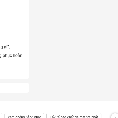
g ai".
ng phục hoàn
AY
kem chống nắng nhật
Tẩy tế bào chết da mặt tốt nhất