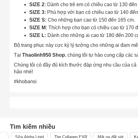
SIZE 2:
Dành cho trẻ em có chiều cao từ 130 đến
SIZE 3:
Phù hợp với bạn có chiều cao từ 140 đến
SIZE S:
Cho những bạn cao từ 150 đến 165 cm.
SIZE M:
Thích hợp cho bạn có chiều cao từ 170 
SIZE L:
Dành cho những ai cao từ 180 đến 200 c
Bộ trang phục này cực kỳ lý tưởng cho những ai đam m
Tại
Thaolinh950 Shop
, chúng tôi tự hào cung cấp các s
Chúng tôi có đầy đủ kích thước đáp ứng nhu cầu của cả 
Cách
hảo nhé!
Sa
#khobansi
Tr
m
Tìm kiếm nhiều
Sữa Alpha Lipid
The Collagen EXR
Mặt nạ đất sét
Ke