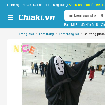
Kênh người bán
Tạo shop
Tải ứng dụng
Khiếu nại, báo lỗi: 0911
Balo MLB
Mũ Nón MLB
Gi
Trang chủ
Thời trang
Thời trang nữ
Bộ trang phục 
Chọn l
Sản phẩ
Hàng gi