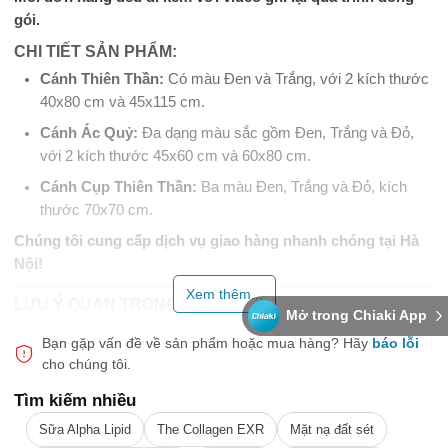
gói.
CHI TIẾT SẢN PHẨM:
Cánh Thiên Thần:
Có màu Đen và Trắng, với 2 kích thước
40x80 cm và 45x115 cm.
Cánh Ác Quỷ:
Đa dạng màu sắc gồm Đen, Trắng và Đỏ,
với 2 kích thước 45x60 cm và 60x80 cm.
Cánh Cụp Thiên Thần:
Ba màu Đen, Trắng và Đỏ, kích
thước 70x70 cm.
Chúng tôi cung cấp dịch vụ giao hàng nhanh chóng tại Hà
Nội!
Xem thêm...
LƯU Ý QUAN TRỌNG:
Mở trong Chiaki App
Nhằm phục vụ khách hàng tốt nhất, nếu có bất kỳ thắc mắc
Bạn gặp vấn đề về sản phẩm hoặc mua hàng?
Hãy
báo lỗi
hoặc phản hồi nào về sản phẩm hoặc quá trình giao hàng,
cho chúng tôi.
hãy liên hệ ngay với chúng tôi để được hỗ trợ nhanh chóng.
Tìm kiếm nhiều
Đối với các đơn hàng cần đổi trả hoặc bảo hành, vui lòng ghi
Sữa Alpha Lipid
The Collagen EXR
Mặt nạ đất sét
lại video bóc hàng và chụp ảnh rõ điểm hư hỏng để đảm bảo