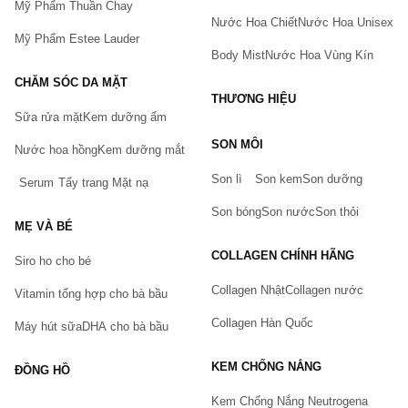
Mỹ Phẩm Thuần Chay
Nước Hoa Chiết
Nước Hoa Unisex
Mỹ Phẩm Estee Lauder
Body Mist
Nước Hoa Vùng Kín
CHĂM SÓC DA MẶT
THƯƠNG HIỆU
Sữa rửa mặt
Kem dưỡng ẩm
Bạn gặp vấn đề về sản phẩm hay mua hàng?
SON MÔI
Hãy báo lỗi cho chúng tôi. Hoặc gọi cho chúng tôi qua số
Nước hoa hồng
Kem dưỡng mắt
0911.888.300
Son lì
Son kem
Son dưỡng
Serum
Tẩy trang
Mặt nạ
Tên của bạn
(*)
Son bóng
Son nước
Son thỏi
MẸ VÀ BÉ
COLLAGEN CHÍNH HÃNG
Siro ho cho bé
Số điện thoại
(*)
Collagen Nhật
Collagen nước
Vitamin tổng hợp cho bà bầu
Collagen Hàn Quốc
Máy hút sữa
DHA cho bà bầu
Email
KEM CHỐNG NẮNG
ĐỒNG HỒ
Kem Chống Nắng Neutrogena