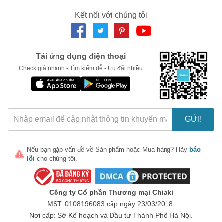
Thiếu số lượng hoặc không đủ bộ theo đơn hàng đã
Kết nối với chúng tôi
LẤY MÃ NGAY
đặt.
Những trường hợp không được chấp nhận:
Quá 03 ngày kể từ lúc nhận hàng.
Tải ứng dụng điện thoại
Trả hàng không đúng mẫu mã, không phải sản phẩm
Check giá nhanh - Tìm kiếm dễ - Ưu đãi nhiều
thuộc thương hiệu của chúng tôi.
Đặt nhầm sản phẩm, không đúng loại, không vừa ý
hoặc không hợp.
GỬI!
Chúng tôi luôn tận tâm mang đến những sản phẩm chất lượng
và dịch vụ khách hàng tuyệt vời nhất! Hãy để chúng tôi phục vụ
bạn!
Nếu bạn gặp vấn đề về
Sản phẩm
hoặc
Mua hàng
? Hãy
báo
lỗi
cho chúng tôi.
#khobansi
Công ty Cổ phần Thương mại Chiaki
MST: 0108196083 cấp ngày 23/03/2018.
Nơi cấp: Sở Kế hoạch và Đầu tư Thành Phố Hà Nội.