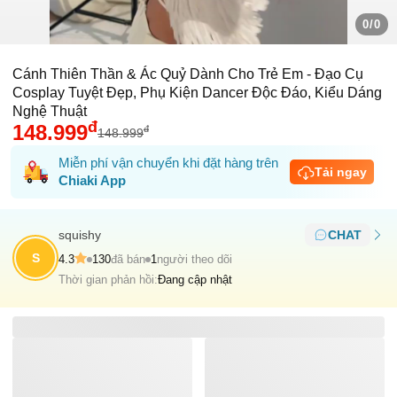
0/0
Cánh Thiên Thần & Ác Quỷ Dành Cho Trẻ Em - Đạo Cụ
Cosplay Tuyệt Đẹp, Phụ Kiện Dancer Độc Đáo, Kiểu Dáng
Nghệ Thuật
đ
148.999
đ
148.999
Miễn phí vận chuyển khi đặt hàng trên
Tải ngay
Chiaki App
squishy
CHAT
S
4.3
130
đã bán
1
người theo dõi
Thời gian phản hồi:
Đang cập nhật