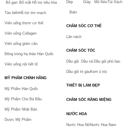
Dép
Giày
Mũ Nón
Túi Xách
Bổ gan
Bổ mắt
Hỗ trợ tiêu hóa
Balo
Tảo biển
Hỗ trợ tim mạch
Viên uống thơm cơ thể
CHĂM SÓC CƠ THỂ
Viên uống Collagen
Lăn nách
Viên uống giảm cân
CHĂM SÓC TÓC
Đông trùng hạ thảo Hàn Quốc
Dầu gội
Dầu xả
Dầu gội phủ bạc
Viên uống nội tiết tố
Dầu gội trị gàu
Kem ủ tóc
MỸ PHẨM CHÍNH HÃNG
THIẾT BỊ LÀM ĐẸP
Mỹ Phẩm Hàn Quốc
Mỹ Phẩm Cho Bà Bầu
CHĂM SÓC RĂNG MIỆNG
Mỹ Phẩm Nhật Bản
NƯỚC HOA
Dược Mỹ Phẩm
Nước Hoa Nữ
Nước Hoa Nam