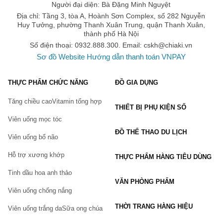
Người đại diện: Bà Đặng Minh Nguyệt
Địa chỉ: Tầng 3, tòa A, Hoành Sơn Complex, số 282 Nguyễn
Huy Tưởng, phường Thanh Xuân Trung, quận Thanh Xuân,
thành phố Hà Nội
Số điện thoại: 0932.888.300. Email:
cskh@chiaki.vn
Sơ đồ Website
Hướng dẫn thanh toán VNPAY
THỰC PHẨM CHỨC NĂNG
ĐỒ GIA DỤNG
Tăng chiều cao
Vitamin tổng hợp
THIẾT BỊ PHỤ KIỆN SỐ
Viên uống mọc tóc
ĐỒ THỂ THAO DU LỊCH
Viên uống bổ não
Hỗ trợ xương khớp
THỰC PHẨM HÀNG TIÊU DÙNG
Tinh dầu hoa anh thảo
VĂN PHÒNG PHẨM
Viên uống chống nắng
THỜI TRANG HÀNG HIỆU
Viên uống trắng da
Sữa ong chúa