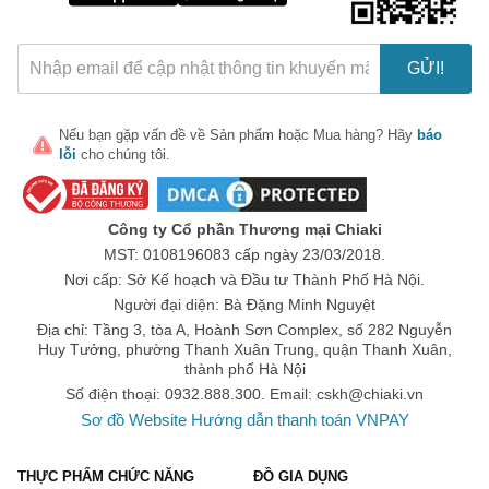
GỬI!
Nếu bạn gặp vấn đề về
Sản phẩm
hoặc
Mua hàng
? Hãy
báo
lỗi
cho chúng tôi.
🎁 Đừng Bỏ Lỡ! 🎁
Mã Giảm Giá Dành Riêng Cho Bạn
Công ty Cổ phần Thương mại Chiaki
Giảm ngay
-
cho bất kỳ đơn hàng nào.
MST: 0108196083 cấp ngày 23/03/2018.
Nơi cấp: Sở Kế hoạch và Đầu tư Thành Phố Hà Nội.
XXX-XXXX
Người đại diện: Bà Đặng Minh Nguyệt
Địa chỉ: Tầng 3, tòa A, Hoành Sơn Complex, số 282 Nguyễn
Huy Tưởng, phường Thanh Xuân Trung, quận Thanh Xuân,
Số lần áp dụng:
1
lần
thành phố Hà Nội
Áp dụng cho đơn hàng từ:
0
Số điện thoại: 0932.888.300. Email:
cskh@chiaki.vn
Chỉ áp dụng cho gian hàng:
Sơ đồ Website
Hướng dẫn thanh toán VNPAY
Ngày hết hạn:
THỰC PHẨM CHỨC NĂNG
ĐỒ GIA DỤNG
LẤY MÃ NGAY