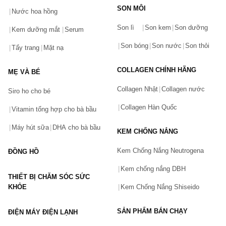
SON MÔI
Nước hoa hồng
Bạn gặp vấn đề về sản phẩm hay mua hàng?
Son lì
Son kem
Son dưỡng
Hãy báo lỗi cho chúng tôi. Hoặc gọi cho chúng tôi qua số
Kem dưỡng mắt
Serum
0911.888.300
Son bóng
Son nước
Son thỏi
Tẩy trang
Mặt nạ
Tên của bạn
(*)
COLLAGEN CHÍNH HÃNG
MẸ VÀ BÉ
Collagen Nhật
Collagen nước
Siro ho cho bé
Số điện thoại
(*)
Collagen Hàn Quốc
Vitamin tổng hợp cho bà bầu
Máy hút sữa
DHA cho bà bầu
KEM CHỐNG NẮNG
Email
Kem Chống Nắng Neutrogena
ĐỒNG HỒ
Kem chống nắng DBH
THIẾT BỊ CHĂM SÓC SỨC
Vấn đề
(*)
KHỎE
Kem Chống Nắng Shiseido
SẢN PHẨM BÁN CHẠY
ĐIỆN MÁY ĐIỆN LẠNH
Mô tả
(*)