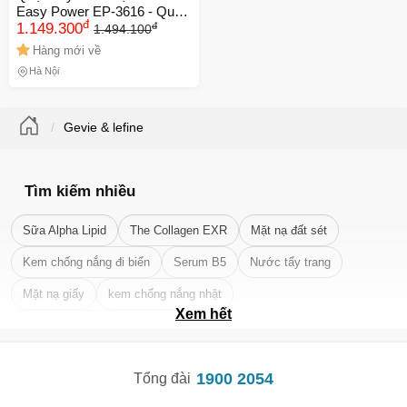
Easy Power EP-3616 - Quạt
đ
đ
Sạc Pin Đa Năng, Hàng
1.149.300
1.494.100
Chính Hãng, Sử Dụng Với
Hàng mới về
Năng Lượng Mặt Trời
Hà Nội
Gevie & lefine
Tìm kiếm nhiều
Sữa Alpha Lipid
The Collagen EXR
Mặt nạ đất sét
Kem chống nắng đi biển
Serum B5
Nước tẩy trang
Mặt nạ giấy
kem chống nắng nhật
Xem hết
Tẩy tế bào chết da mặt tốt nhất
1900 2054
Tổng đài