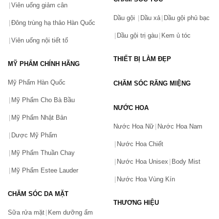
Viên uống giảm cân
Dầu gội
Dầu xả
Dầu gội phủ bạc
Đông trùng hạ thảo Hàn Quốc
Dầu gội trị gàu
Kem ủ tóc
Viên uống nội tiết tố
THIẾT BỊ LÀM ĐẸP
MỸ PHẨM CHÍNH HÃNG
Mỹ Phẩm Hàn Quốc
CHĂM SÓC RĂNG MIỆNG
Mỹ Phẩm Cho Bà Bầu
NƯỚC HOA
Mỹ Phẩm Nhật Bản
Nước Hoa Nữ
Nước Hoa Nam
Dược Mỹ Phẩm
Nước Hoa Chiết
Mỹ Phẩm Thuần Chay
Nước Hoa Unisex
Body Mist
Mỹ Phẩm Estee Lauder
Nước Hoa Vùng Kín
CHĂM SÓC DA MẶT
THƯƠNG HIỆU
Sữa rửa mặt
Kem dưỡng ẩm