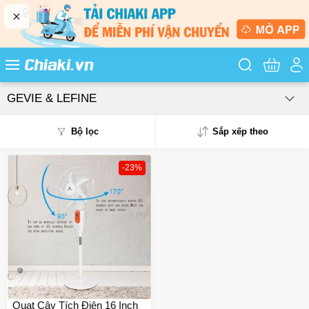
Tìm kiếm sản
GEVIE & LEFINE
Bộ lọc
Sắp xếp theo
-23%
Phổ biến
Mua nhiều
Mới nhất
Giá từ thấp - cao
Giá từ cao - thấp
Quạt Cây Tích Điện 16 Inch