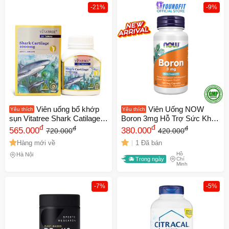
-21%
-9%
Viên uống bổ khớp
Viên Uống NOW
Yêu thích
Yêu thích
sụn Vitatree Shark Catilage
Boron 3mg Hỗ Trợ Sức Khỏe
1000mg 60 viên - Úc (Nhập
đ
Xương Khớp Chắc Khỏe -
đ
đ
đ
565.000
380.000
720.000
420.000
khẩu, tem phụ)
YoungFit
Hàng mới về
1 Đã bán
Hồ
Hà Nội
Trong ngày
Chí
Minh
-7%
-5%