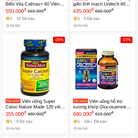
Biển Vita Calmax+ 60 Viên -
giãn tĩnh mạch Unitech 60
Bổ Sung Canxi, Magie,
đ
viên - Giúp tuần hoàn máu,
đ
đ
đ
550.000
435.000
665.000
660.000
Vitamin D3 và K2 Giúp
giảm sưng viêm, cải thiện
5
10 Đã bán
5
6 Đã bán
Xương Khỏe Mạnh
tình trạng tĩnh mạch Nhật
Bản
Hà Nội
Hà Nội
-26%
-15%
Viên uống Super
Viên uống hỗ trợ
Yêu thích
Yêu thích
Canxi Nature Made 120 viên
xương khớp Glucosamine
- Bổ sung Canxi và Vitamin D
đ
Orihiro 1500mg - 900 viên
đ
đ
đ
355.000
690.000
480.000
815.000
cho xương chắc khỏe, hỗ trợ
Nhật Bản, cải thiện sức khỏe
5
9 Đã bán
5
14k+ Đã bán
sức đề kháng, sản phẩm
khớp và vận động hiệu quả.
Nhật Bản
Hà Nội
Hà Nội