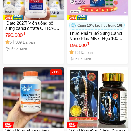
[Date 2027] Viên uống bổ
Giảm
10%
kết thúc trong
16h
sung canxi citrate CITRACAL
Thực Phẩm Bổ Sung Canxi
Maximum Calcium Citrate
đ
790.000
Nano Plus MK7- Hộp 100
5
309 Đã bán
Viên Dùng Được Từ 4 Tuổi
đ
198.000
Trở Lên
Hồ Chí Minh
3 Đã bán
Hồ Chí Minh
-33%
Viên Uống Magnesium
Viên Uống Đau Nhức Xương