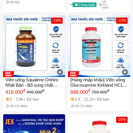
Hồ
2020
Hà Nội
Trong ngày
Chí
Minh
-14%
-13%
Viên uống Squalene Orihiro
[Hàng nhập khẩu] Viên uống
Nhật Bản - Bổ sung chất
Glucosamine Kirkland HCL
chống oxi hóa và tăng cường
đ
1500mg với MSM 1500mg -
đ
đ
đ
419.000
648.000
490.000
750.000
sức khỏe tổng thể
Hỗ trợ xương khớp, hộp 375
5
3.9k+ Đã bán
4.9
21.1k+ Đã bán
viên cho người lớn
Hồ Chí Minh
Hồ Chí Minh
-20%