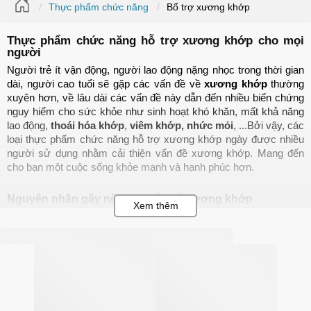
Thực phẩm chức năng
Bổ trợ xương khớp
Thực phẩm chức năng hỗ trợ xương khớp cho mọi
người
Người trẻ ít vận động, người lao động nặng nhọc trong thời gian 
dài, người cao tuổi sẽ gặp các vấn đề về 
xương khớp
 thường 
xuyên hơn, về lâu dài các vấn đề này dẫn đến nhiều biến chứng 
nguy hiểm cho sức khỏe như sinh hoạt khó khăn, mất khả năng 
lao động, 
thoái hóa khớp
, 
viêm khớp,
nhức mỏi
, ...Bởi vậy, các 
loại thực phẩm chức năng hỗ trợ xương khớp ngày được nhiều 
người sử dụng nhằm cải thiện vấn đề xương khớp. Mang đến 
cho bạn một cuộc sống khỏe mạnh và hạnh phúc hơn.
Nguyên nhân gây nên các vấn đề xương khớp
Đau nhức xương khớp
 bắt nguồn từ nhiều nguyên nhân khác 
nhau, nhẹ thì khiến bạn đau nhức, lầm tưởng do thay đổi thời tiết, 
ngồi sai tư thế, còn nặng có thể khiến bạn đi lại khó khăn, ảnh 
hưởng đến chất lượng cuộc sống. Một trong những nguyên nhân 
chính là do : 
Tuổi tác:
 Khi bạn càng cao tuổi, cơ thể không tự sản sinh ra 
chất nhờn ở sụn khớp gây nên các cơn đau nhức, ảnh 