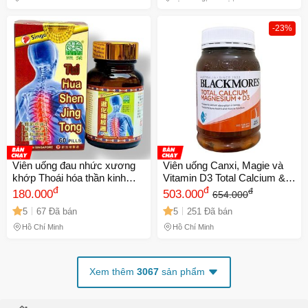
Hồ Chí Minh, Phú Thọ
-23%
Viên uống đau nhức xương
Viên uống Canxi, Magie và
khớp Thoái hóa thần kinh
Vitamin D3 Total Calcium &
thống Tui Hua Shen Jin Tong
đ
Magnesium + D3 Úc - Hỗ trợ
đ
đ
180.000
503.000
654.000
- Hỗ Trợ Giảm Đau, Chống
xương khớp, 200 viên
5
67 Đã bán
5
251 Đã bán
Viêm, 60 Viên - Xuất Xứ
Singapore - Mã 1316
Hồ Chí Minh
Hồ Chí Minh
Xem thêm
3067
sản phẩm