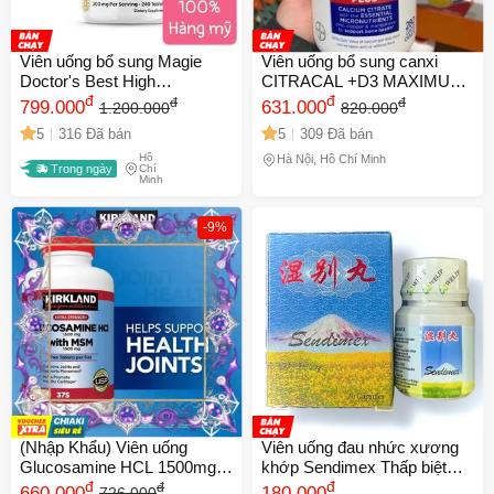
Viên uống bổ sung Magie
Viên uống bổ sung canxi
Doctor's Best High
CITRACAL +D3 MAXIMUM
Absorption 200mg, 240 viên -
đ
PLUS 280 viên - Hỗ trợ sức
đ
đ
đ
799.000
631.000
1.200.000
820.000
Hỗ trợ giấc ngủ ngon, giảm
khỏe xương chắc khỏe và
5
316 Đã bán
5
309 Đã bán
căng cơ, hấp thụ tối ưu
hấp thu canxi tối ưu
Hồ
magnesium
Hà Nội, Hồ Chí Minh
Trong ngày
Chí
Minh
-9%
(Nhập Khẩu) Viên uống
Viên uống đau nhức xương
Glucosamine HCL 1500mg &
khớp Sendimex Thấp biệt
MSM 1500mg Kirkland Mỹ
đ
hoàn - Hỗ Trợ Giảm Đau và
đ
đ
660.000
180.000
726.000