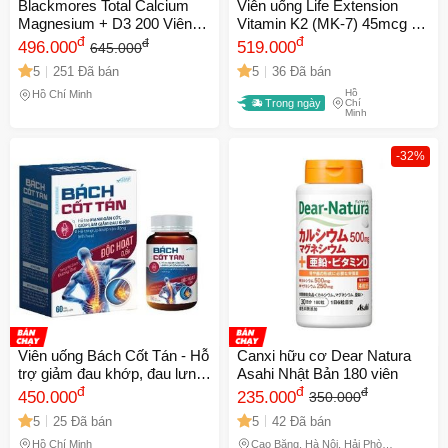
Blackmores Total Calcium
Viên uống Life Extension
Magnesium + D3 200 Viên
Vitamin K2 (MK-7) 45mcg 90
Chính Hãng – Canxi, Magie
đ
viên - Hỗ trợ xương chắc
đ
đ
496.000
519.000
645.000
& Vitamin D3
khỏe và tim mạch ổn định,
5
251 Đã bán
5
36 Đã bán
turmeric bổ sung bồi bổ sức
Hồ
khỏe
Hồ Chí Minh
Trong ngày
Chí
Minh
-32%
Viên uống Bách Cốt Tán - Hỗ
Canxi hữu cơ Dear Natura
trợ giảm đau khớp, đau lưng,
Asahi Nhật Bản 180 viên
mỏi gối cho người thấp khớp
đ
đ
đ
450.000
235.000
350.000
- Takarai
5
25 Đã bán
5
42 Đã bán
Hồ Chí Minh
Cao Bằng, Hà Nội, Hải Phòng,