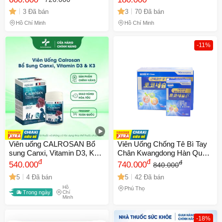
Thực phẩm chức năng hỗ trợ
Phục Hồi Sức Khỏe Xương
3 Đã bán
3
70 Đã bán
khớp và xương chắc khỏe
Khớp - Hộp 20 Viên Xuất Xứ
Nhập Khẩu
Malaysia - Mã 1290
Hồ Chí Minh
Hồ Chí Minh
-11%
Viên uống CALROSAN Bổ
Viên Uống Chống Tê Bì Tay
sung Canxi, Vitamin D3, K2 -
Chân Kwangdong Hàn Quốc
Hỗ trợ xương răng chắc
đ
- Hỗ Trợ Tuần Hoàn - Hộp
đ
đ
540.000
740.000
840.000
khỏe, Phát triển chiều cao,
120 Viên Chất Lượng Cao
5
4 Đã bán
5
42 Đã bán
Hộp 60 viên
Hồ
Phú Thọ
Trong ngày
Chí
Minh
-18%