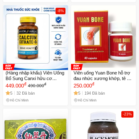
-8%
(Hàng nhập khẩu) Viên Uống
Viên uống Yuan Bone hỗ trợ
Bổ Sung Canxi hữu cơ
đau nhức xương khớp, tê bì
Citrate + D3 Mason Natural
đ
chân tay, thiếu chất nhầy
đ
đ
449.000
250.000
490.000
của Mỹ
khớp gối, khô khớp, thoát vị
5
32 Đã bán
5
194 Đã bán
đĩa đệm - Hỗ Trợ Giảm Đau
Khớp Cho Người Già - Hộp
Hồ Chí Minh
Hồ Chí Minh
40 Viên Xuất Xứ Malaysia -
Mã 1361
-23%