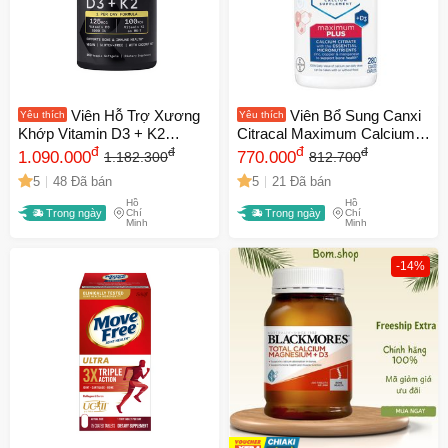
Viên Hỗ Trợ Xương
Viên Bổ Sung Canxi
Yêu thích
Yêu thích
Khớp Vitamin D3 + K2
Citracal Maximum Calcium
Sports Research 160 Viên -
đ
Citrate D3 280 Viên - Hỗ Trợ
đ
đ
đ
1.090.000
770.000
1.182.300
812.700
Tăng Cường Hấp Thụ Canxi
Xương Chắc Khỏe và Tăng
5
48 Đã bán
5
21 Đã bán
và Duy Trì Sức Khỏe Xương
Cường Hấp Thu Vitamin D3
Hồ
Hồ
Răng
Trong ngày
Chí
Trong ngày
Chí
Minh
Minh
-14%