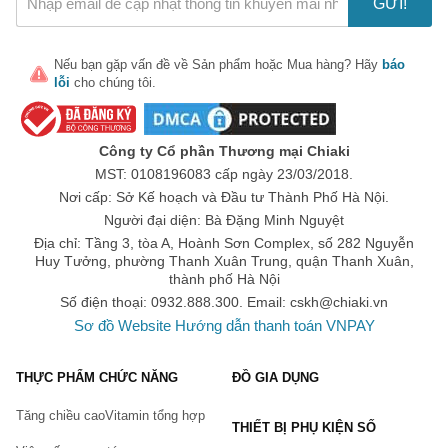
GỬI!
Cần sử dụng sản phẩm đúng liều lượng, định kỳ. Sản phẩm 
không phải là thuốc, không thay thế thuốc chữa bệnh nên 
không thể uống vào là khỏi luôn, cần có một khoảng thời gian 
Nếu bạn gặp vấn đề về
Sản phẩm
hoặc
Mua hàng
? Hãy
báo
nhất định để phát huy hiệu quả.
lỗi
cho chúng tôi.
Trong quá trình sử dụng bạn cần thường xuyên kiểm tra, 
đánh giá tình trạng vấn đề của mình để nhận thấy được kết 
quả mà sản phẩm mang tới
Công ty Cổ phần Thương mại Chiaki
Sản phẩm hỗ trợ xương khớp không dùng cho người dưới 18 
MST: 0108196083 cấp ngày 23/03/2018.
tuổi, phụ nữ có thai, đang cho con bú, …
Nơi cấp: Sở Kế hoạch và Đầu tư Thành Phố Hà Nội.
Trong quá trình sử dụng, người dùng gặp vấn đề bất thường 
Người đại diện: Bà Đặng Minh Nguyệt
thì nên dừng sử dụng và hỏi tư vấn bác sĩ chuyên môn.
Địa chỉ: Tầng 3, tòa A, Hoành Sơn Complex, số 282 Nguyễn
Huy Tưởng, phường Thanh Xuân Trung, quận Thanh Xuân,
Top thương hiệu & sản phẩm hỗ trợ xương khớp - thoái 
thành phố Hà Nội
hóa khớp
Số điện thoại: 0932.888.300. Email:
cskh@chiaki.vn
Tại 
Chiaki.vn
 hiện nay đang cung cấp rất nhiều sản phẩm hỗ trợ 
Sơ đồ Website
Hướng dẫn thanh toán VNPAY
xương khớp - thoái hóa khớp cùng với rất nhiều các loại 
thực phẩm chức năng chất lượng
 hỗ trợ sức khỏe phổ biến đến 
THỰC PHẨM CHỨC NĂNG
ĐỒ GIA DỤNG
từ nhiều thương hiệu nổi tiếng, được nhiều người tiêu dùng trên 
toàn thế giới ưa chuộng. Chiaki.vn cũng phân chia thành danh 
Tăng chiều cao
Vitamin tổng hợp
mục 
Glucosamine
 và 
dầu xoa bóp
, hỗ trợ người tiêu dùng tìm 
THIẾT BỊ PHỤ KIỆN SỐ
kiếm sản phẩm phù hợp với nhu cầu sử dụng của mình hơn. 