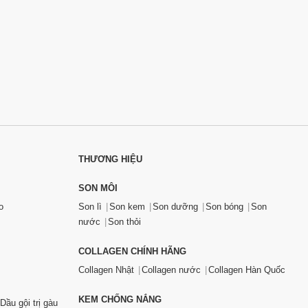
THƯƠNG HIỆU
SON MÔI
o
Son lì
Son kem
Son dưỡng
Son bóng
Son
nước
Son thỏi
COLLAGEN CHÍNH HÃNG
Collagen Nhật
Collagen nước
Collagen Hàn Quốc
KEM CHỐNG NẮNG
Dầu gội trị gàu