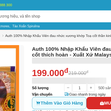
.888.300
kmores
Tảo Xoắn Spirulina
p
Auth 100% Nhập Khẩu Viên đau nhức xương khớp Toạ cốt thần kinh 
Auth 100% Nhập Khẩu Viên đau
cốt thích hoàn - Xuất Xứ Malays
đ
199.000
đ
219.000
ý do
Số lượng
500
sản
Vận chuyển
Giao nhanh trong ngày
m có dấu hiệu lừa đảo
Thêm Vào Giỏ Hàng
MU
Bạn gặp vấn đề về
Sản phẩm
hay
Mua hàng
?
ả, hàng nhái