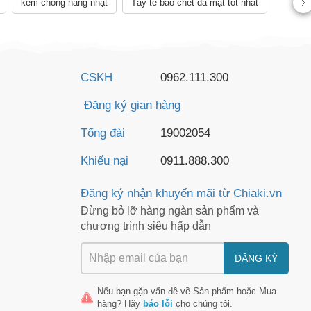
kem chống nắng nhật
Tẩy tế bào chết da mặt tốt nhất
CSKH
0962.111.300
Đăng ký gian hàng
Tổng đài
19002054
Khiếu nại
0911.888.300
Đăng ký nhận khuyến mãi từ Chiaki.vn
Đừng bỏ lỡ hàng ngàn sản phẩm và
chương trình siêu hấp dẫn
ĐĂNG KÝ
Nếu bạn gặp vấn đề về
Sản phẩm
hoặc
Mua
hàng
? Hãy
báo lỗi
cho chúng tôi.