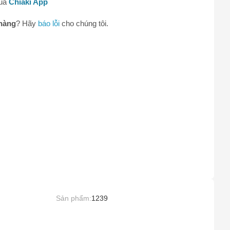
qua
Chiaki App
0
hàng
? Hãy
báo lỗi
cho chúng tôi.
Sản phẩm:
1239