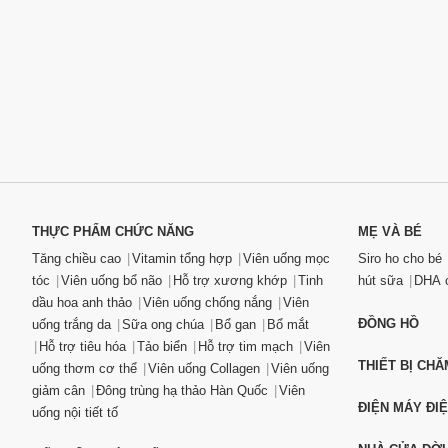
THỰC PHẨM CHỨC NĂNG
MẸ VÀ BÉ
Tăng chiều cao
Vitamin tổng hợp
Viên uống mọc
Siro ho cho bé
tóc
Viên uống bổ não
Hỗ trợ xương khớp
Tinh
hút sữa
DHA c
dầu hoa anh thảo
Viên uống chống nắng
Viên
ĐỒNG HỒ
uống trắng da
Sữa ong chúa
Bổ gan
Bổ mắt
Hỗ trợ tiêu hóa
Tảo biển
Hỗ trợ tim mạch
Viên
THIẾT BỊ CH
uống thơm cơ thể
Viên uống Collagen
Viên uống
giảm cân
Đông trùng hạ thảo Hàn Quốc
Viên
ĐIỆN MÁY ĐI
uống nội tiết tố