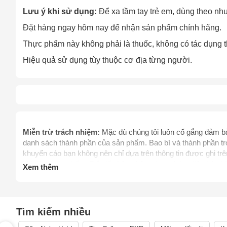
Lưu ý khi sử dụng:
Để xa tầm tay trẻ em, dùng theo nhu
Đặt hàng ngay hôm nay để nhận sản phẩm chính hãng.
Thực phẩm này không phải là thuốc, không có tác dụng t
Hiệu quả sử dụng tùy thuộc cơ địa từng người.
Cách
Miễn trừ trách nhiệm:
Mặc dù chúng tôi luôn cố gắng đảm bảo
Sa
danh sách thành phần của sản phẩm. Bao bì và thành phần tro
Tr
khuyến cáo bạn không nên chỉ dựa trên thông tin được ghi t
m
khi dùng sản phẩm. Để biết thêm thông tin, vui lòng liên hệ 
Xem thêm
thay thế chỉ dẫn của dược sỹ, bác sỹ và các chuyên gia sức 
mình. Hãy liên hệ các cơ quan y tế ngay lập tức nếu bạn ngh
thực phẩm chức năng giảm cân chưa được thẩm định bởi C
điều trị, chữa trị, hay phòng ngừa bệnh tật cùng các vấn đề 
Tìm kiếm nhiều
phẩm.