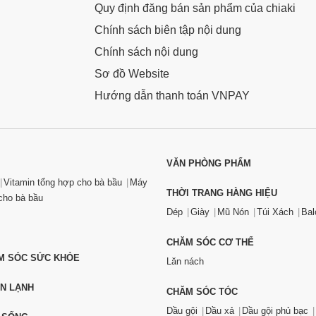
Quy định đăng bán sản phẩm của chiaki
Chính sách biên tập nội dung
Chính sách nội dung
Sơ đồ Website
Hướng dẫn thanh toán VNPAY
VĂN PHÒNG PHẨM
Vitamin tổng hợp cho bà bầu
Máy
THỜI TRANG HÀNG HIỆU
ho bà bầu
Dép
Giày
Mũ Nón
Túi Xách
Bal
CHĂM SÓC CƠ THỂ
ĂM SÓC SỨC KHỎE
Lăn nách
ỆN LẠNH
CHĂM SÓC TÓC
Dầu gội
Dầu xả
Dầu gội phủ bạc