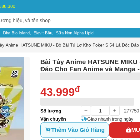
.888.300
Dha Bio Island
Elevit Bầu
Sữa Non Alpha Lipid
Tây Anime HATSUNE MIKU - Bộ Bài Tú Lơ Khơ Poker S 54 Lá Độc Đá
Bài Tây Anime HATSUNE MIKU -
Đáo Cho Fan Anime và Manga 
đ
43.999
ý do
Số lượng
277750
Vận chuyển
Giao nhanh trong ngày
m có dấu hiệu lừa đảo
Thêm Vào Giỏ Hàng
MU