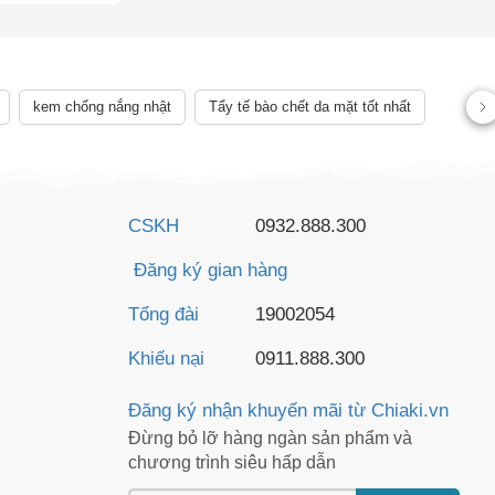
ên quan đến
ể chẩn đoán,
 lệch về sản
kem chống nắng nhật
Tẩy tế bào chết da mặt tốt nhất
CSKH
0932.888.300
Đăng ký gian hàng
Tổng đài
19002054
Khiếu nại
0911.888.300
Đăng ký nhận khuyến mãi từ Chiaki.vn
Đừng bỏ lỡ hàng ngàn sản phẩm và
chương trình siêu hấp dẫn