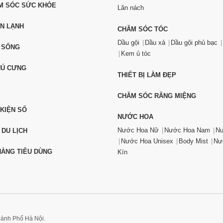
ĂM SÓC SỨC KHỎE
Lăn nách
ỆN LẠNH
CHĂM SÓC TÓC
Dầu gội
Dầu xả
Dầu gội phủ bạc
 SỐNG
Kem ủ tóc
HÚ CƯNG
THIẾT BỊ LÀM ĐẸP
CHĂM SÓC RĂNG MIỆNG
 KIỆN SỐ
NƯỚC HOA
Nước Hoa Nữ
Nước Hoa Nam
Nư
 DU LỊCH
Nước Hoa Unisex
Body Mist
Nư
ÀNG TIÊU DÙNG
Kín
hành Phố Hà Nội.