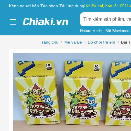
Kênh người bán
Tạo shop
Tải ứng dụng
Khiếu nại, báo lỗi: 0911
Nature Made
Sắt Blackmore
Trang chủ
Mẹ và Bé
Đồ chơi trẻ em
Bài 
Chọn l
Sản phẩ