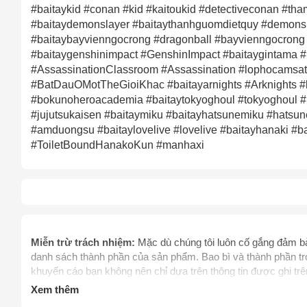
#baitaykid #conan #kid #kaitoukid #detectiveconan #tha
#baitaydemonslayer #baitaythanhguomdietquy #demonsl
#baitaybayvienngocrong #dragonball #bayvienngocrong 
#baitaygenshinimpact #GenshinImpact #baitaygintama #
#AssassinationClassroom #Assassination #lophocamsa
#BatDauOMotTheGioiKhac #baitayarnights #Arknights 
#bokunoheroacademia #baitaytokyoghoul #tokyoghoul #N
#jujutsukaisen #baitaymiku #baitayhatsunemiku #hatsu
#amduongsu #baitaylovelive #lovelive #baitayhanaki
#ToiletBoundHanakoKun #manhaxi
Cách
Sa
Tr
m
Miễn trừ trách nhiệm:
Mặc dù chúng tôi luôn cố gắng đảm bảo
danh sách thành phần của sản phẩm. Bao bì và thành phần tro
khuyến cáo bạn không nên chỉ dựa trên thông tin được ghi t
khi dùng sản phẩm. Để biết thêm thông tin, vui lòng liên hệ 
Xem thêm
thay thế chỉ dẫn của dược sỹ, bác sỹ và các chuyên gia sức 