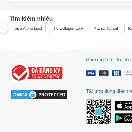
mình. Hãy liên hệ các cơ quan y tế ngay lập tức nếu bạn ngh
thực phẩm chức năng giảm cân chưa được thẩm định bởi C
điều trị, chữa trị, hay phòng ngừa bệnh tật cùng các vấn đề 
Tìm kiếm nhiều
phẩm.
Sữa Alpha Lipid
The Collagen EXR
Mặt nạ đất sét
Ke
Phương thức thanh 
Tải ứng dụng điện th