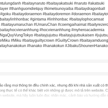
mtulungdanh #baitaynaruto #baitayakatsuki #naruto #akatsuki
ayer #thanhguomdietquy #kimetsunoyaiba #baitaydragonball
#goku #baitaydoraemon #baitaydoremon #doraemon #baitaytot
baitaylinhhonbac #gintama #linhhonbac #baitaylophocamsat
Chào mừng khách hàng mới!
t #baitayumaruchan #UmaruChan #coemgaihaimat #baityrezer
#baitayhocvienanhhung #hocvienanhhung #myheroacadermia
Tặng bạn mã làm quen
🎁 Đừng Bỏ Lỡ! 🎁
gaQuyVungTokyo #baitayjujutsu #baitayjujutsukaisen #jujuts
cho đơn hàng có giá trị từ
neMiku #Miku #baitayguiltycrown #GuiltyCrown #baitayamduon
Mã Giảm Giá Dành Riêng Cho Bạn
 #baitayhanakokun #hanako #hanakokun #JibakuShounenHanak
Khi mua hàng trên
CHIAKI
Giảm ngay
-
cho bất kỳ đơn hàng nào.
XXX-XXXX
 sử dụng:
TẢi APP CHIAKI NG
o chép mã giảm giá phía trên.
uy cập trang thanh toán và sử dụng
ã.
LẤY MÃ NGAY
 rằng mọi thông tin đều chính xác, nhưng đôi khi nhà sản xuất có th
ng thực tế có thể khác biệt với những gì được mô tả trên website. C
rên website, mà hãy luôn luôn đọc nhãn mác, cảnh báo và hướng dẫn
nhà sản xuất. Nội dung trên trang web này chỉ được dùng để tham khảo
LẤY MÃ NGAY
khỏe. Bạn không nên sử dụng thông tin này để tự chẩn đoán và điều t