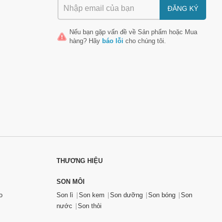
ĐĂNG KÝ
Nếu bạn gặp vấn đề về
Sản phẩm
hoặc
Mua
hàng
? Hãy
báo lỗi
cho chúng tôi.
THƯƠNG HIỆU
SON MÔI
o
Son lì
Son kem
Son dưỡng
Son bóng
Son
nước
Son thỏi