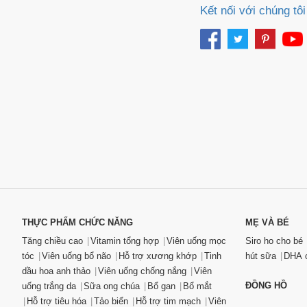
Kết nối với chúng tôi
THỰC PHẨM CHỨC NĂNG
MẸ VÀ BÉ
Tăng chiều cao
Vitamin tổng hợp
Viên uống mọc
Siro ho cho bé
tóc
Viên uống bổ não
Hỗ trợ xương khớp
Tinh
hút sữa
DHA c
dầu hoa anh thảo
Viên uống chống nắng
Viên
ĐỒNG HỒ
uống trắng da
Sữa ong chúa
Bổ gan
Bổ mắt
Hỗ trợ tiêu hóa
Tảo biển
Hỗ trợ tim mạch
Viên