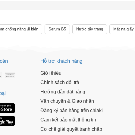
i ngờ mình đang gặp vấn đề về sức khỏe. Các thông tin và công bố li
ục quản lý Thực phẩm và Dược phẩm, cũng như không được dùng đ
sức khỏe khác. Chúng tôi không chịu trách nhiệm về nhầm lẫn hay sai
m chống nắng đi biển
Serum B5
Nước tẩy trang
Mặt nạ giấy
toán
Hỗ trợ khách hàng
Giới thiệu
Chính sách đổi trả
Hướng dẫn đặt hàng
oại
Vận chuyển & Giao nhận
Đăng ký bán hàng trên chiaki
Cam kết bảo mật thông tin
Cơ chế giải quyết tranh chấp