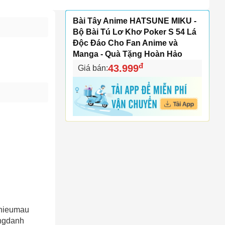
Bài Tây Anime HATSUNE MIKU -
Bộ Bài Tú Lơ Khơ Poker S 54 Lá
Độc Đáo Cho Fan Anime và
Manga - Quà Tặng Hoàn Hảo
đ
43.999
Giá bán:
nhieumau
ungdanh