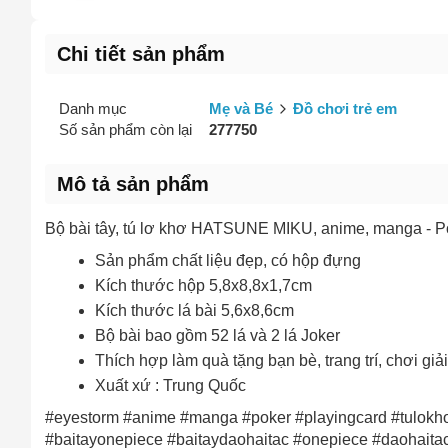
Chi tiết sản phẩm
Danh mục
Mẹ và Bé
Đồ chơi trẻ em
Số sản phẩm còn lại
277750
Mô tả sản phẩm
Bộ bài tây, tú lơ khơ HATSUNE MIKU, anime, manga - Po
Sản phẩm chất liệu đẹp, có hộp đựng
Kích thước hộp 5,8x8,8x1,7cm
Kích thước lá bài 5,6x8,6cm
Bộ bài bao gồm 52 lá và 2 lá Joker
Thích hợp làm quà tặng bạn bè, trang trí, chơi giải
Xuất xứ : Trung Quốc
#eyestorm #anime #manga #poker #playingcard #tulokh
#baitayonepiece #baitaydaohaitac #onepiece #daohaita