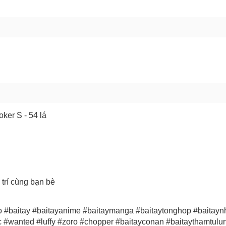
GỬI BÁO LỖI
ker S - 54 lá
 trí cùng bạn bè
o #baitay #baitayanime #baitaymanga #baitaytonghop #baitay
c #wanted #luffy #zoro #chopper #baitayconan #baitaythamtul