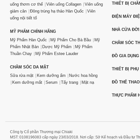
THIẾT BỊ CH
uống thơm cơ thể
Viên uống Collagen
Viên uống
giảm cân
Đông trùng hạ thảo Hàn Quốc
Viên
ĐIỆN MÁY ĐI
uống nội tiết tố
NHÀ CỬA ĐỜI
MỸ PHẨM CHÍNH HÃNG
Mỹ Phẩm Hàn Quốc
Mỹ Phẩm Cho Bà Bầu
Mỹ
CHĂM SÓC T
Phẩm Nhật Bản
Dược Mỹ Phẩm
Mỹ Phẩm
Thuần Chay
Mỹ Phẩm Estee Lauder
ĐỒ GIA DỤNG
CHĂM SÓC DA MẶT
THIẾT BỊ PHỤ
Sữa rửa mặt
Kem dưỡng ẩm
Nước hoa hồng
ĐỒ THỂ THAO
Kem dưỡng mắt
Serum
Tẩy trang
Mặt nạ
THỰC PHẨM H
Công ty Cổ phần Thương mại Chiaki
MST: 0108196083 cấp ngày 23/03/2018. Nơi cấp: Sở Kế hoạch và Đầu tư T