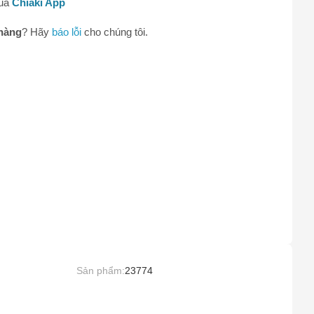
qua
Chiaki App
0
hàng
? Hãy
báo lỗi
cho chúng tôi.
Sản phẩm:
23774