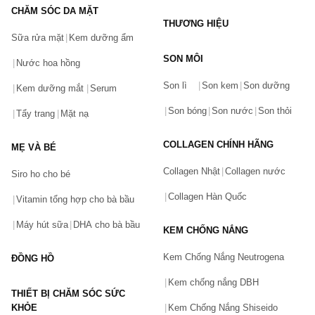
CHĂM SÓC DA MẶT
THƯƠNG HIỆU
Sữa rửa mặt
Kem dưỡng ẩm
SON MÔI
Nước hoa hồng
Bạn gặp vấn đề về sản phẩm hay mua hàng?
Son lì
Son kem
Son dưỡng
Hãy báo lỗi cho chúng tôi. Hoặc gọi cho chúng tôi qua số
Kem dưỡng mắt
Serum
0911.888.300
Son bóng
Son nước
Son thỏi
Tẩy trang
Mặt nạ
Tên của bạn
(*)
COLLAGEN CHÍNH HÃNG
MẸ VÀ BÉ
Collagen Nhật
Collagen nước
Siro ho cho bé
Số điện thoại
(*)
Collagen Hàn Quốc
Vitamin tổng hợp cho bà bầu
Máy hút sữa
DHA cho bà bầu
KEM CHỐNG NẮNG
Email
Kem Chống Nắng Neutrogena
ĐỒNG HỒ
Kem chống nắng DBH
THIẾT BỊ CHĂM SÓC SỨC
Vấn đề
(*)
KHỎE
Kem Chống Nắng Shiseido