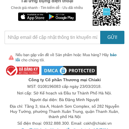
Tải ứng dụng điện thoại
Check giá nhanh - Tìm kiếm dễ - Ưu đãi nhiều
GỬI!
🎁 Đừng Bỏ Lỡ! 🎁
Nếu bạn gặp vấn đề về
Sản phẩm
hoặc
Mua hàng
? Hãy
báo
lỗi
cho chúng tôi.
Mã Giảm Giá Dành Riêng Cho Bạn
Giảm ngay
-
cho bất kỳ đơn hàng nào.
Công ty Cổ phần Thương mại Chiaki
MST: 0108196083 cấp ngày 23/03/2018.
XXX-XXXX
Nơi cấp: Sở Kế hoạch và Đầu tư Thành Phố Hà Nội.
Người đại diện: Bà Đặng Minh Nguyệt
Số lần áp dụng:
1
lần
Địa chỉ: Tầng 3, tòa A, Hoành Sơn Complex, số 282 Nguyễn
Áp dụng cho đơn hàng từ:
0
Huy Tưởng, phường Thanh Xuân Trung, quận Thanh Xuân,
Chỉ áp dụng cho gian hàng:
thành phố Hà Nội
Ngày hết hạn:
Số điện thoại: 0932.888.300. Email:
cskh@chiaki.vn