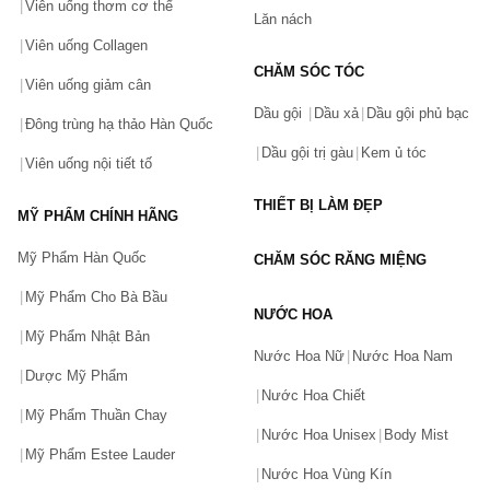
Viên uống thơm cơ thể
Lăn nách
Viên uống Collagen
CHĂM SÓC TÓC
Viên uống giảm cân
Dầu gội
Dầu xả
Dầu gội phủ bạc
Đông trùng hạ thảo Hàn Quốc
Dầu gội trị gàu
Kem ủ tóc
Viên uống nội tiết tố
THIẾT BỊ LÀM ĐẸP
MỸ PHẨM CHÍNH HÃNG
Mỹ Phẩm Hàn Quốc
CHĂM SÓC RĂNG MIỆNG
Mỹ Phẩm Cho Bà Bầu
NƯỚC HOA
Mỹ Phẩm Nhật Bản
Nước Hoa Nữ
Nước Hoa Nam
Dược Mỹ Phẩm
Nước Hoa Chiết
Mỹ Phẩm Thuần Chay
Nước Hoa Unisex
Body Mist
Mỹ Phẩm Estee Lauder
Nước Hoa Vùng Kín