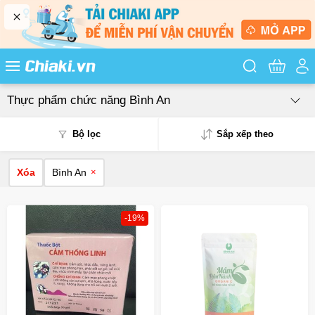
Tìm kiếm sản
Thực phẩm chức năng Bình An
Bộ lọc
Sắp xếp theo
Xóa
Bình An
×
Phổ biến
Mua nhiều
-19%
Mới nhất
Giá từ thấp - cao
Giá từ cao - thấp