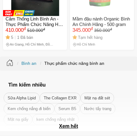
Cảm Thống Linh Bình An -
Mầm đậu nành Organic Bình
Thực Phẩm Chức Năng Hỗ
An Chính Hãng - 500 gram
đ
đ
đ
đ
Trợ Giảm Ho, Cảm Sốt, Đau
410.000
345.000
510.000
350.000
Nhức, Tăng Cường Đề
5
1 Đã bán
Tạm hết hàng
Kháng Cho Gia Đình
An Giang, Hồ Chí Minh, Đồng
Hồ Chí Minh
Tháp
Bình an
Thực phẩm chức năng bình an
Tìm kiếm nhiều
Sữa Alpha Lipid
The Collagen EXR
Mặt nạ đất sét
Kem chống nắng đi biển
Serum B5
Nước tẩy trang
Mặt nạ giấy
kem chống nắng nhật
Xem hết
Tẩy tế bào chết da mặt tốt nhất