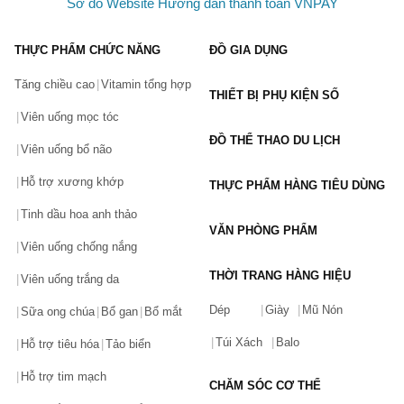
Sơ đồ Website
Hướng dẫn thanh toán VNPAY
LẤY MÃ NGAY
THỰC PHẨM CHỨC NĂNG
ĐỒ GIA DỤNG
Tăng chiều cao
Vitamin tổng hợp
THIẾT BỊ PHỤ KIỆN SỐ
Viên uống mọc tóc
ĐỒ THỂ THAO DU LỊCH
Viên uống bổ não
Hỗ trợ xương khớp
THỰC PHẨM HÀNG TIÊU DÙNG
Tinh dầu hoa anh thảo
VĂN PHÒNG PHẨM
Viên uống chống nắng
THỜI TRANG HÀNG HIỆU
Viên uống trắng da
Dép
Giày
Mũ Nón
Sữa ong chúa
Bổ gan
Bổ mắt
Túi Xách
Balo
Hỗ trợ tiêu hóa
Tảo biển
Hỗ trợ tim mạch
CHĂM SÓC CƠ THỂ