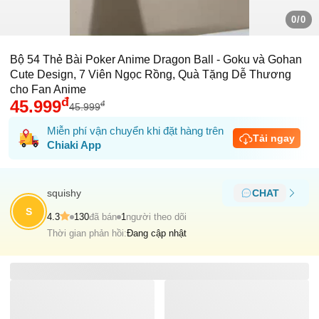
0/0
Bộ 54 Thẻ Bài Poker Anime Dragon Ball - Goku và Gohan
Cute Design, 7 Viên Ngọc Rồng, Quà Tặng Dễ Thương
cho Fan Anime
đ
45.999
đ
45.999
Miễn phí vận chuyển khi đặt hàng trên
Tải ngay
Chiaki App
squishy
CHAT
S
4.3
130
đã bán
1
người theo dõi
Thời gian phản hồi:
Đang cập nhật