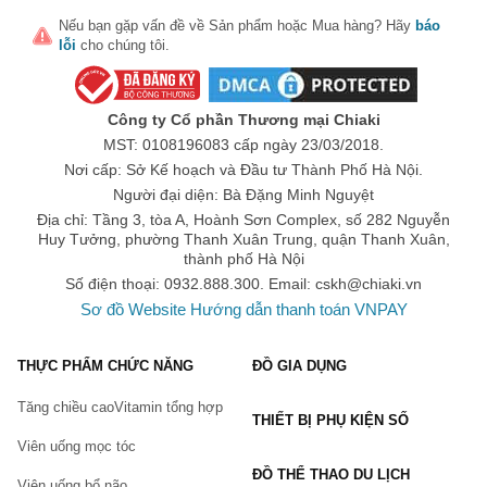
Nếu bạn gặp vấn đề về
Sản phẩm
hoặc
Mua hàng
? Hãy
báo
lỗi
cho chúng tôi.
Công ty Cổ phần Thương mại Chiaki
MST: 0108196083 cấp ngày 23/03/2018.
Nơi cấp: Sở Kế hoạch và Đầu tư Thành Phố Hà Nội.
Người đại diện: Bà Đặng Minh Nguyệt
Địa chỉ: Tầng 3, tòa A, Hoành Sơn Complex, số 282 Nguyễn
Huy Tưởng, phường Thanh Xuân Trung, quận Thanh Xuân,
thành phố Hà Nội
Số điện thoại: 0932.888.300. Email:
cskh@chiaki.vn
Sơ đồ Website
Hướng dẫn thanh toán VNPAY
THỰC PHẨM CHỨC NĂNG
ĐỒ GIA DỤNG
Tăng chiều cao
Vitamin tổng hợp
THIẾT BỊ PHỤ KIỆN SỐ
Viên uống mọc tóc
ĐỒ THỂ THAO DU LỊCH
Viên uống bổ não