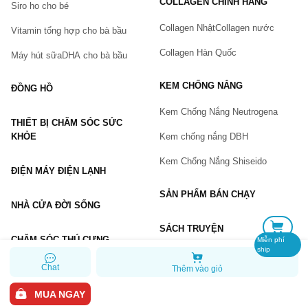
COLLAGEN CHÍNH HÃNG
Siro ho cho bé
Số điện thoại
(*)
Collagen Nhật
Collagen nước
Vitamin tổng hợp cho bà bầu
Collagen Hàn Quốc
Máy hút sữa
DHA cho bà bầu
Email
KEM CHỐNG NẮNG
ĐỒNG HỒ
Kem Chống Nắng Neutrogena
THIẾT BỊ CHĂM SÓC SỨC
Vấn đề
(*)
KHỎE
Kem chống nắng DBH
Kem Chống Nắng Shiseido
ĐIỆN MÁY ĐIỆN LẠNH
Mô tả
(*)
SẢN PHẨM BÁN CHẠY
NHÀ CỬA ĐỜI SỐNG
SÁCH TRUYỆN
CHĂM SÓC THÚ CƯNG
Miễn phí
ship
Chat
Thêm vào giỏ
GỬI BÁO LỖI
MUA NGAY
Copyright © 2026 Chiaki.vn