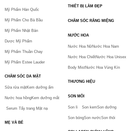
THIẾT BỊ LÀM ĐẸP
Mỹ Phẩm Hàn Quốc
Mỹ Phẩm Cho Bà Bầu
CHĂM SÓC RĂNG MIỆNG
Mỹ Phẩm Nhật Bản
NƯỚC HOA
Dược Mỹ Phẩm
Nước Hoa Nữ
Nước Hoa Nam
Mỹ Phẩm Thuần Chay
Nước Hoa Chiết
Nước Hoa Unisex
Mỹ Phẩm Estee Lauder
Body Mist
Nước Hoa Vùng Kín
CHĂM SÓC DA MẶT
THƯƠNG HIỆU
Sữa rửa mặt
Kem dưỡng ẩm
Bạn gặp vấn đề về sản phẩm hay mua hàng?
SON MÔI
Hãy báo lỗi cho chúng tôi. Hoặc gọi cho chúng tôi qua số
Nước hoa hồng
Kem dưỡng mắt
0911.888.300
Son lì
Son kem
Son dưỡng
Serum
Tẩy trang
Mặt nạ
Tên của bạn
(*)
Son bóng
Son nước
Son thỏi
MẸ VÀ BÉ