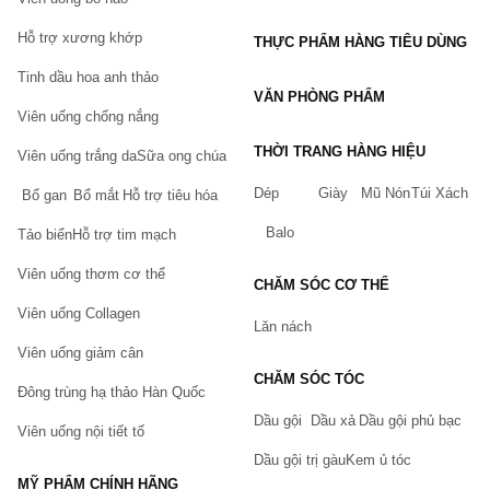
Hỗ trợ xương khớp
THỰC PHẨM HÀNG TIÊU DÙNG
Tinh dầu hoa anh thảo
VĂN PHÒNG PHẨM
Viên uống chống nắng
THỜI TRANG HÀNG HIỆU
Viên uống trắng da
Sữa ong chúa
Dép
Giày
Mũ Nón
Túi Xách
Bổ gan
Bổ mắt
Hỗ trợ tiêu hóa
Balo
Tảo biển
Hỗ trợ tim mạch
Viên uống thơm cơ thể
CHĂM SÓC CƠ THỂ
Viên uống Collagen
Lăn nách
Viên uống giảm cân
CHĂM SÓC TÓC
Đông trùng hạ thảo Hàn Quốc
Dầu gội
Dầu xả
Dầu gội phủ bạc
Viên uống nội tiết tố
Dầu gội trị gàu
Kem ủ tóc
MỸ PHẨM CHÍNH HÃNG