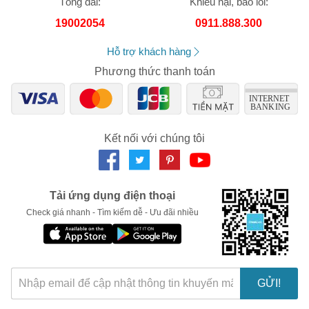
Tổng đài:
Khiếu nại, báo lỗi:
trách nhiệm về nhầm lẫn hay sai lệch về sản phẩm.
Số lần áp dụng:
1
lần
19002054
0911.888.300
Áp dụng cho đơn hàng từ:
0
Chỉ áp dụng cho gian hàng:
Hỗ trợ khách hàng
Ngày hết hạn:
Phương thức thanh toán
LẤY MÃ NGAY
Kết nối với chúng tôi
Tải ứng dụng điện thoại
Check giá nhanh - Tìm kiếm dễ - Ưu đãi nhiều
GỬI!