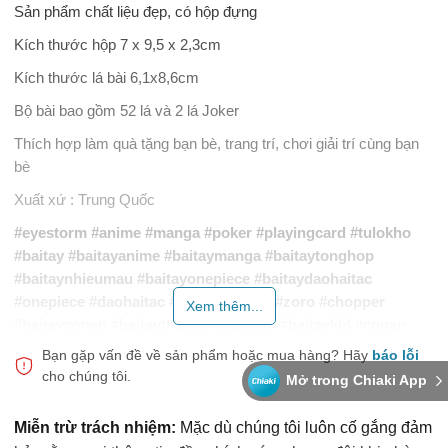
Sản phẩm chất liệu đẹp, có hộp đựng
Kích thước hộp 7 x 9,5 x 2,3cm
Kích thước lá bài 6,1x8,6cm
Bộ bài bao gồm 52 lá và 2 lá Joker
Thích hợp làm quà tặng bạn bè, trang trí, chơi giải trí cùng bạn
bè
Xuất xứ : Trung Quốc
#eyestorm
#anime
#manga
#poker
#playingcard
#tulokho
#baitay
#baitayanime
#baitaymanga
#baitaytonghop
#baitaynhieumau
#baitayonepiece
#baitaydaohaitac
#onepiece
#daohaitac
#wanted
#luffy
#zoro
#chopper
Xem thêm...
#baitayconan
#baitaythamtulungdanh
#baitaykid
#conan
#kid
#kaitoukid
#detectiveconan
#thamtulungdanh
Bạn gặp vấn đề về sản phẩm hoặc mua hàng?
Hãy
báo lỗi
#baitaynaruto
#baitayakatsuki
#naruto
#akatsuki
cho chúng tôi.
Mở trong Chiaki App
#baitaydemonslayer
#baitaythanhguomdietquy
#demonslayer
#thanhguomdietquy
#kimetsunoyaiba
Miễn trừ trách nhiệm:
Mặc dù chúng tôi luôn cố gắng đảm
#baitaydragonball
#baitaybayvienngocrong
#dragonball