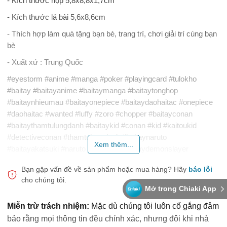
- Kích thước hộp 5,8x8,8x1,7cm
- Kích thước lá bài 5,6x8,6cm
- Thích hợp làm quà tặng bạn bè, trang trí, chơi giải trí cùng bạn
bè
- Xuất xứ : Trung Quốc
#eyestorm #anime #manga #poker #playingcard #tulokho
#baitay #baitayanime #baitaymanga #baitaytonghop
#baitaynhieumau #baitayonepiece #baitaydaohaitac #onepiece
#daohaitac #wanted #luffy #zoro #chopper #baitayconan
#baitaythamtulungdanh #baitaykid #conan #kid #kaitoukid
#detectiveconan #thamtulungdanh #baitaynaruto
Xem thêm...
#baitayakatsuki #naruto #akatsuki #baitaydemonslayer
#baitaythanhguomdietquy #demonslayer #thanhguomdietquy
Bạn gặp vấn đề về sản phẩm hoặc mua hàng?
Hãy
báo lỗi
#kimetsunoyaiba #baitaydragonball #baitaybayvienngocrong
cho chúng tôi.
#dragonball #bayvienngocrong #goku #baitaydoraemon
Mở trong Chiaki App
#baitaydoremon #doraemon #baitaytotoro #totoro
Miễn trừ trách nhiệm:
Mặc dù chúng tôi luôn cố gắng đảm
#baitaygenshinimpact #GenshinImpact #baitaygintama
bảo rằng mọi thông tin đều chính xác, nhưng đôi khi nhà
#baitaylinhhonbac #gintama #linhhonbac #baitaylophocamsat