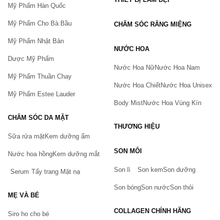
Mỹ Phẩm Hàn Quốc
Mỹ Phẩm Cho Bà Bầu
CHĂM SÓC RĂNG MIỆNG
Mỹ Phẩm Nhật Bản
NƯỚC HOA
Dược Mỹ Phẩm
Nước Hoa Nữ
Nước Hoa Nam
Mỹ Phẩm Thuần Chay
Nước Hoa Chiết
Nước Hoa Unisex
Mỹ Phẩm Estee Lauder
Body Mist
Nước Hoa Vùng Kín
CHĂM SÓC DA MẶT
THƯƠNG HIỆU
Sữa rửa mặt
Kem dưỡng ẩm
Bạn gặp vấn đề về sản phẩm hay mua hàng?
SON MÔI
Hãy báo lỗi cho chúng tôi. Hoặc gọi cho chúng tôi qua số
Nước hoa hồng
Kem dưỡng mắt
0911.888.300
Son lì
Son kem
Son dưỡng
Serum
Tẩy trang
Mặt nạ
Tên của bạn
(*)
Son bóng
Son nước
Son thỏi
MẸ VÀ BÉ
COLLAGEN CHÍNH HÃNG
Siro ho cho bé