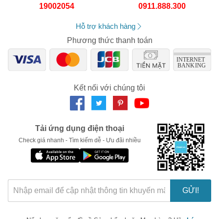
19002054
0911.888.300
Số lần áp dụng:
1
lần
Áp dụng cho đơn hàng từ:
0
Chỉ áp dụng cho gian hàng:
Hỗ trợ khách hàng
Ngày hết hạn:
Phương thức thanh toán
LẤY MÃ NGAY
Kết nối với chúng tôi
Tải ứng dụng điện thoại
Check giá nhanh - Tìm kiếm dễ - Ưu đãi nhiều
GỬI!