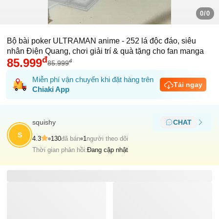
0/0
Bộ bài poker ULTRAMAN anime - 252 lá độc đáo, siêu
nhân Điện Quang, chơi giải trí & quà tặng cho fan manga
đ
85.999
đ
85.999
Miễn phí vận chuyển khi đặt hàng trên
Tải ngay
Chiaki App
squishy
CHAT
S
4.3
130
đã bán
1
người theo dõi
Thời gian phản hồi:
Đang cập nhật