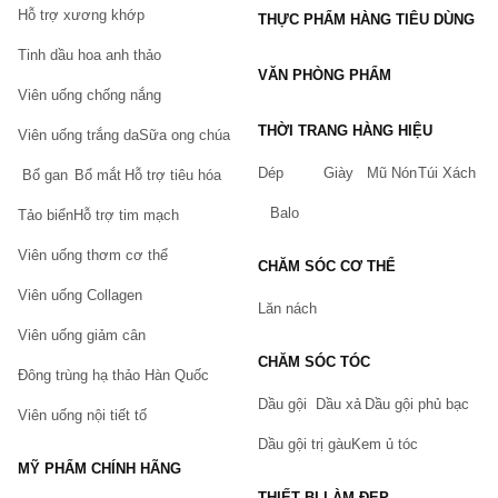
Hỗ trợ xương khớp
THỰC PHẨM HÀNG TIÊU DÙNG
Tinh dầu hoa anh thảo
VĂN PHÒNG PHẨM
Viên uống chống nắng
THỜI TRANG HÀNG HIỆU
Viên uống trắng da
Sữa ong chúa
Dép
Giày
Mũ Nón
Túi Xách
Bổ gan
Bổ mắt
Hỗ trợ tiêu hóa
Balo
Tảo biển
Hỗ trợ tim mạch
Viên uống thơm cơ thể
CHĂM SÓC CƠ THỂ
Viên uống Collagen
Lăn nách
Viên uống giảm cân
CHĂM SÓC TÓC
Đông trùng hạ thảo Hàn Quốc
Dầu gội
Dầu xả
Dầu gội phủ bạc
Viên uống nội tiết tố
Dầu gội trị gàu
Kem ủ tóc
MỸ PHẨM CHÍNH HÃNG
THIẾT BỊ LÀM ĐẸP