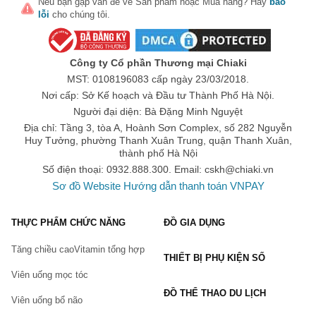
Nếu bạn gặp vấn đề về
Sản phẩm
hoặc
Mua hàng
? Hãy
báo
lỗi
cho chúng tôi.
Công ty Cổ phần Thương mại Chiaki
MST: 0108196083 cấp ngày 23/03/2018.
Nơi cấp: Sở Kế hoạch và Đầu tư Thành Phố Hà Nội.
Người đại diện: Bà Đặng Minh Nguyệt
Địa chỉ: Tầng 3, tòa A, Hoành Sơn Complex, số 282 Nguyễn
Huy Tưởng, phường Thanh Xuân Trung, quận Thanh Xuân,
thành phố Hà Nội
Số điện thoại: 0932.888.300. Email:
cskh@chiaki.vn
Sơ đồ Website
Hướng dẫn thanh toán VNPAY
THỰC PHẨM CHỨC NĂNG
ĐỒ GIA DỤNG
Tăng chiều cao
Vitamin tổng hợp
THIẾT BỊ PHỤ KIỆN SỐ
Viên uống mọc tóc
ĐỒ THỂ THAO DU LỊCH
Viên uống bổ não