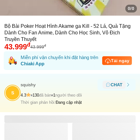
0/0
Bộ Bài Poker Hoạt Hình Akame ga Kill - 52 Lá, Quà Tặng
Dành Cho Fan Anime, Dành Cho Học Sinh, Vô Địch
Truyền Thuyết
đ
43.999
đ
43.999
Miễn phí vận chuyển khi đặt hàng trên
Tải ngay
Chiaki App
squishy
CHAT
S
4.3
130
đã bán
1
người theo dõi
Thời gian phản hồi:
Đang cập nhật