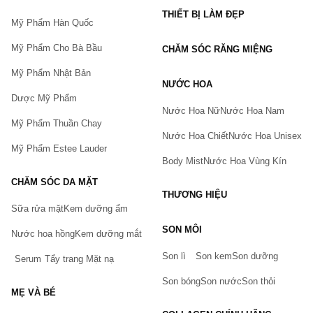
THIẾT BỊ LÀM ĐẸP
Mỹ Phẩm Hàn Quốc
Mỹ Phẩm Cho Bà Bầu
CHĂM SÓC RĂNG MIỆNG
Mỹ Phẩm Nhật Bản
NƯỚC HOA
Dược Mỹ Phẩm
Nước Hoa Nữ
Nước Hoa Nam
Mỹ Phẩm Thuần Chay
Nước Hoa Chiết
Nước Hoa Unisex
Mỹ Phẩm Estee Lauder
Body Mist
Nước Hoa Vùng Kín
CHĂM SÓC DA MẶT
THƯƠNG HIỆU
Sữa rửa mặt
Kem dưỡng ẩm
Bạn gặp vấn đề về sản phẩm hay mua hàng?
SON MÔI
Hãy báo lỗi cho chúng tôi. Hoặc gọi cho chúng tôi qua số
Nước hoa hồng
Kem dưỡng mắt
0911.888.300
Son lì
Son kem
Son dưỡng
Serum
Tẩy trang
Mặt nạ
Tên của bạn
(*)
Son bóng
Son nước
Son thỏi
MẸ VÀ BÉ