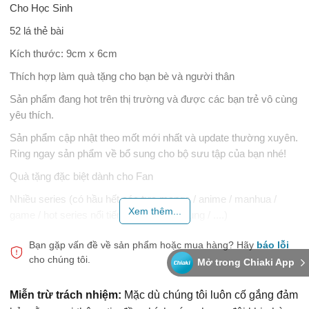
Cho Học Sinh
52 lá thẻ bài
Kích thước: 9cm x 6cm
Thích hợp làm quà tặng cho bạn bè và người thân
Sản phẩm đang hot trên thị trường và được các bạn trẻ vô cùng
yêu thích.
Sản phẩm cập nhật theo mốt mới nhất và update thường xuyên.
Ring ngay sản phẩm về bổ sung cho bộ sưu tập của bạn nhé!
Quà tặng đặc biệt dành cho Fan
Nhiều series (có hầu hết các tựa manga / anime / manhua /
Xem thêm...
game / hot series nổi tiếng của Nhật / Trung / ....)
Ma Đạo Tổ Sư
Bạn gặp vấn đề về sản phẩm hoặc mua hàng?
Hãy
báo lỗi
Thiên Quan Tứ Phúc
cho chúng tôi.
Mở trong Chiaki App
Hệ thống tự cứu của nhân vật phản diện
Miễn trừ trách nhiệm:
Mặc dù chúng tôi luôn cố gắng đảm
Sát Phá Lang