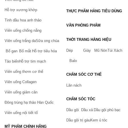
Your Name
Hỗ trợ xương khớp
THỰC PHẨM HÀNG TIÊU DÙNG
#tuiqua #bookmark #hoppostcard #postcard #hopqua #lomocard
#poster #sticker #standee #madaotosu #toukenranbu #onepiece
Tinh dầu hoa anh thảo
#bokunohero #19days #amduongsu #ghibli #tokyoghoul #miku
VĂN PHÒNG PHẨM
Viên uống chống nắng
#sakura #conan #identityV #gintama #kimetsunoyaiba #naruto
#datealive #ngoisaothoitrang #BungouStrayDogs #Vănhàolưulạc
THỜI TRANG HÀNG HIỆU
Viên uống trắng da
Sữa ong chúa
#BokunoHeroAcademia #Họcviệnanhhùng #bobai #tulokho
Dép
Giày
Mũ Nón
Túi Xách
#onepiece #wanted #baitaymavang #baitayvang #baitay
Bổ gan
Bổ mắt
Hỗ trợ tiêu hóa
#baipoker #poker #baitaycaocap #baitaynenden
Balo
Tảo biển
Hỗ trợ tim mạch
#baitaychinhhang #baitaynhua
Viên uống thơm cơ thể
CHĂM SÓC CƠ THỂ
Viên uống Collagen
Lăn nách
Viên uống giảm cân
CHĂM SÓC TÓC
Đông trùng hạ thảo Hàn Quốc
Dầu gội
Dầu xả
Dầu gội phủ bạc
Viên uống nội tiết tố
Dầu gội trị gàu
Kem ủ tóc
MỸ PHẨM CHÍNH HÃNG