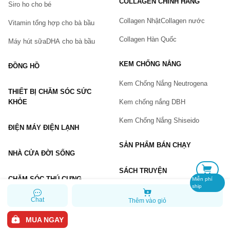
COLLAGEN CHÍNH HÃNG
Siro ho cho bé
Số điện thoại
(*)
Collagen Nhật
Collagen nước
Vitamin tổng hợp cho bà bầu
Collagen Hàn Quốc
Máy hút sữa
DHA cho bà bầu
Email
KEM CHỐNG NẮNG
ĐỒNG HỒ
Kem Chống Nắng Neutrogena
THIẾT BỊ CHĂM SÓC SỨC
Vấn đề
(*)
KHỎE
Kem chống nắng DBH
Kem Chống Nắng Shiseido
ĐIỆN MÁY ĐIỆN LẠNH
Mô tả
(*)
SẢN PHẨM BÁN CHẠY
NHÀ CỬA ĐỜI SỐNG
SÁCH TRUYỆN
CHĂM SÓC THÚ CƯNG
Miễn phí
ship
Chat
Thêm vào giỏ
GỬI BÁO LỖI
MUA NGAY
Copyright © 2026 Chiaki.vn