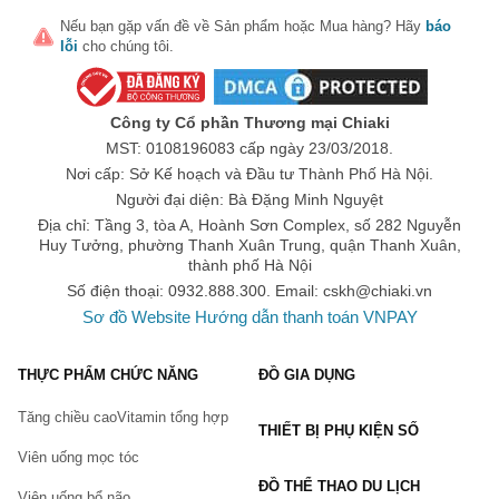
Katekyo Hitman Reborn
Nếu bạn gặp vấn đề về
Sản phẩm
hoặc
Mua hàng
? Hãy
báo
lỗi
cho chúng tôi.
Touken Ranbu
Kuroshitsuji Hắc quản gia
Công ty Cổ phần Thương mại Chiaki
Yuri on Ice
MST: 0108196083 cấp ngày 23/03/2018.
Free
Nơi cấp: Sở Kế hoạch và Đầu tư Thành Phố Hà Nội.
Sakura
Người đại diện: Bà Đặng Minh Nguyệt
Địa chỉ: Tầng 3, tòa A, Hoành Sơn Complex, số 282 Nguyễn
Vocaloid Miku
Huy Tưởng, phường Thanh Xuân Trung, quận Thanh Xuân,
thành phố Hà Nội
Love Live
Số điện thoại: 0932.888.300. Email:
cskh@chiaki.vn
SAO Sword Art Online
Sơ đồ Website
Hướng dẫn thanh toán VNPAY
Fate Grand Order
Date A Live
THỰC PHẨM CHỨC NĂNG
ĐỒ GIA DỤNG
No game No life
Tăng chiều cao
Vitamin tổng hợp
THIẾT BỊ PHỤ KIỆN SỐ
RIMUMU Tempest
Viên uống mọc tóc
Ghibli
ĐỒ THỂ THAO DU LỊCH
Viên uống bổ não