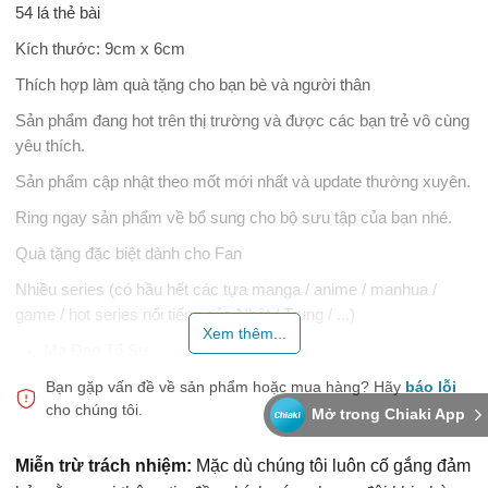
54 lá thẻ bài
Kích thước: 9cm x 6cm
Thích hợp làm quà tặng cho bạn bè và người thân
Sản phẩm đang hot trên thị trường và được các bạn trẻ vô cùng
yêu thích.
Sản phẩm cập nhật theo mốt mới nhất và update thường xuyên.
Ring ngay sản phẩm về bổ sung cho bộ sưu tập của bạn nhé.
Quà tặng đặc biệt dành cho Fan
Nhiều series (có hầu hết các tựa manga / anime / manhua /
game / hot series nổi tiếng của Nhật / Trung / ...)
Xem thêm...
Ma Đạo Tổ Sư
Thiên Quan Tứ Phúc
Bạn gặp vấn đề về sản phẩm hoặc mua hàng?
Hãy
báo lỗi
cho chúng tôi.
Mở trong Chiaki App
Hệ thống tự cứu của nhân vật phản diện
Sát Phá Lang
Miễn trừ trách nhiệm:
Mặc dù chúng tôi luôn cố gắng đảm
Toàn Chức Cao Thủ