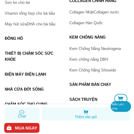
COLLAGEN CHÍNH HÃNG
Siro ho cho bé
Số điện thoại
(*)
Collagen Nhật
Collagen nước
Vitamin tổng hợp cho bà bầu
Collagen Hàn Quốc
Máy hút sữa
DHA cho bà bầu
Email
KEM CHỐNG NẮNG
ĐỒNG HỒ
Kem Chống Nắng Neutrogena
THIẾT BỊ CHĂM SÓC SỨC
Vấn đề
(*)
KHỎE
Kem chống nắng DBH
Kem Chống Nắng Shiseido
ĐIỆN MÁY ĐIỆN LẠNH
Mô tả
(*)
SẢN PHẨM BÁN CHẠY
NHÀ CỬA ĐỜI SỐNG
SÁCH TRUYỆN
CHĂM SÓC THÚ CƯNG
Miễn phí
ship
Chat
Thêm vào giỏ
GỬI BÁO LỖI
MUA NGAY
Copyright © 2026 Chiaki.vn