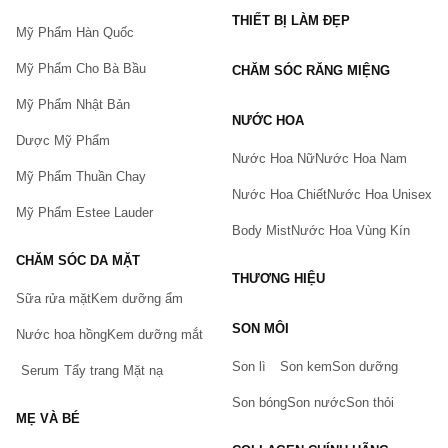
THIẾT BỊ LÀM ĐẸP
Mỹ Phẩm Hàn Quốc
Mỹ Phẩm Cho Bà Bầu
CHĂM SÓC RĂNG MIỆNG
Mỹ Phẩm Nhật Bản
NƯỚC HOA
Dược Mỹ Phẩm
Nước Hoa Nữ
Nước Hoa Nam
Mỹ Phẩm Thuần Chay
Nước Hoa Chiết
Nước Hoa Unisex
Mỹ Phẩm Estee Lauder
Body Mist
Nước Hoa Vùng Kín
CHĂM SÓC DA MẶT
THƯƠNG HIỆU
Sữa rửa mặt
Kem dưỡng ẩm
Bạn gặp vấn đề về sản phẩm hay mua hàng?
SON MÔI
Hãy báo lỗi cho chúng tôi. Hoặc gọi cho chúng tôi qua số
Nước hoa hồng
Kem dưỡng mắt
0911.888.300
Son lì
Son kem
Son dưỡng
Serum
Tẩy trang
Mặt nạ
Tên của bạn
(*)
Son bóng
Son nước
Son thỏi
MẸ VÀ BÉ