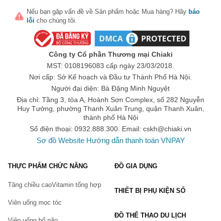
Katekyo Hitman Reborn
Nếu bạn gặp vấn đề về
Sản phẩm
hoặc
Mua hàng
? Hãy
báo
Touken Ranbu
lỗi
cho chúng tôi.
Kuroshitsuji Hắc quản gia
Yuri on Ice
Công ty Cổ phần Thương mại Chiaki
Free
MST: 0108196083 cấp ngày 23/03/2018.
Sakura
Nơi cấp: Sở Kế hoạch và Đầu tư Thành Phố Hà Nội.
Người đại diện: Bà Đặng Minh Nguyệt
Vocaloid Miku
Địa chỉ: Tầng 3, tòa A, Hoành Sơn Complex, số 282 Nguyễn
Love Live
Huy Tưởng, phường Thanh Xuân Trung, quận Thanh Xuân,
thành phố Hà Nội
SAO Sword Art Online
Số điện thoại: 0932.888.300. Email:
cskh@chiaki.vn
Fate Grand Order
Sơ đồ Website
Hướng dẫn thanh toán VNPAY
Date A Live
THỰC PHẨM CHỨC NĂNG
ĐỒ GIA DỤNG
No game No life
Rimumu Tempest
Tăng chiều cao
Vitamin tổng hợp
THIẾT BỊ PHỤ KIỆN SỐ
Ghibli
Viên uống mọc tóc
Your Name
ĐỒ THỂ THAO DU LỊCH
Viên uống bổ não