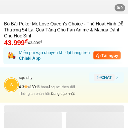
0/0
Bộ Bài Poker Mr. Love Queen's Choice - Thẻ Hoạt Hình Dễ
Thương 54 Lá, Quà Tặng Cho Fan Anime & Manga Dành
Cho Học Sinh
đ
43.999
đ
43.999
Miễn phí vận chuyển khi đặt hàng trên
Tải ngay
Chiaki App
squishy
CHAT
S
4.3
130
đã bán
1
người theo dõi
Thời gian phản hồi:
Đang cập nhật