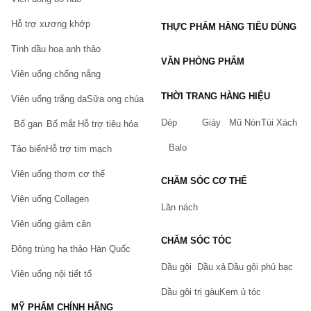
#tuiqua #bookmark #hoppostcard #postcard #hopqua #lomocard
Hỗ trợ xương khớp
THỰC PHẨM HÀNG TIÊU DÙNG
#poster #sticker #standee #madaotosu #toukenranbu #onepiece
#bokunohero #19days #amduongsu #ghibli #tokyoghoul #miku
Tinh dầu hoa anh thảo
#sakura #conan #identityV #gintama #kimetsunoyaiba #naruto
VĂN PHÒNG PHẨM
Viên uống chống nắng
#datealive #ngoisaothoitrang #BungouStrayDogs #Văn hóa lữ
lạc #BokunoHeroAcademia #Học viện anh hùng #bài poker
THỜI TRANG HÀNG HIỆU
Viên uống trắng da
Sữa ong chúa
#poker #bài cao cấp #bài nền đen #bài chính hãng #bài nhựa
Dép
Giày
Mũ Nón
Túi Xách
Bổ gan
Bổ mắt
Hỗ trợ tiêu hóa
Balo
Tảo biển
Hỗ trợ tim mạch
Viên uống thơm cơ thể
CHĂM SÓC CƠ THỂ
Viên uống Collagen
Lăn nách
Viên uống giảm cân
CHĂM SÓC TÓC
Đông trùng hạ thảo Hàn Quốc
Dầu gội
Dầu xả
Dầu gội phủ bạc
Viên uống nội tiết tố
Dầu gội trị gàu
Kem ủ tóc
MỸ PHẨM CHÍNH HÃNG