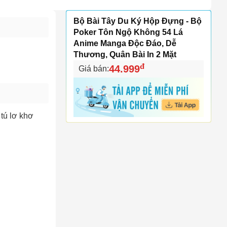
Bộ Bài Tây Du Ký Hộp Đựng - Bộ
Poker Tôn Ngộ Không 54 Lá
Anime Manga Độc Đáo, Dễ
Thương, Quân Bài In 2 Mặt
đ
44.999
Giá bán:
tú lơ khơ