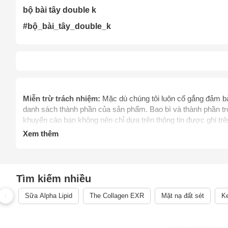
bộ bài tây double k
#bộ_bài_tây_double_k
Miễn trừ trách nhiệm:
Mặc dù chúng tôi luôn cố gắng đảm bảo
danh sách thành phần của sản phẩm. Bao bì và thành phần tro
khuyến cáo bạn không nên chỉ dựa trên thông tin được ghi t
khi dùng sản phẩm. Để biết thêm thông tin, vui lòng liên hệ 
Xem thêm
thay thế chỉ dẫn của dược sỹ, bác sỹ và các chuyên gia sức 
mình. Hãy liên hệ các cơ quan y tế ngay lập tức nếu bạn ngh
thực phẩm chức năng giảm cân chưa được thẩm định bởi C
điều trị, chữa trị, hay phòng ngừa bệnh tật cùng các vấn đề 
Tìm kiếm nhiều
phẩm.
Sữa Alpha Lipid
The Collagen EXR
Mặt nạ đất sét
Ke