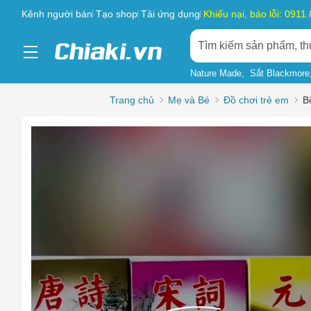
Kênh người bán
Tạo shop
Tải ứng dụng
Khiếu nại, báo lỗi: 0911
Nature Made
Sắt Blackmore
Trang chủ
Mẹ và Bé
Đồ chơi trẻ em
B
Chọn l