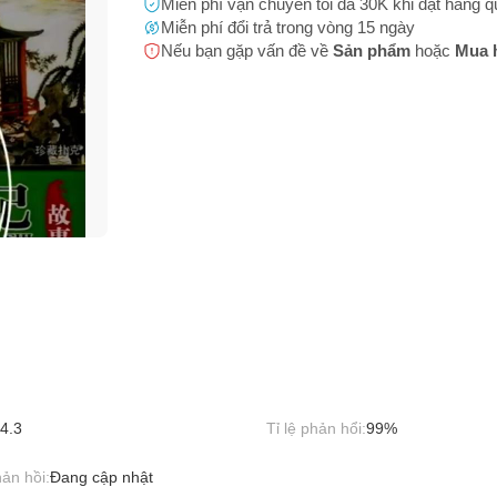
Miễn phí vận chuyển tối đa 30K khi đặt hàng 
Miễn phí đổi trả trong vòng 15 ngày
m có dấu hiệu lừa đảo
Nếu bạn gặp vấn đề về
Sản phẩm
hoặc
Mua 
ả, hàng nhái
Bạn gặp vấn đề về
Sản phẩm
hay
Mua hàng
?
m không rõ nguồn gốc, xuất xứ
Hãy báo lỗi cho chúng tôi. Hoặc gọi cho chúng tôi qua số
0911.888.30
h sản phẩm không rõ ràng
 bạn
(*)
m có hình ảnh, nội dung phản cảm hoặc có thể gây phản cảm
 phẩm (Name) không phù hợp với hình ảnh sản phẩm
 thoại
(*)
m có dấu hiệu tăng đơn ảo
 chứa hình ảnh và thông tin giao dịch ngoại sàn
 bị cấm buôn bán (động vật hoang dã, 18+,...)
4.3
Tỉ lệ phản hổi:
99%
bạn gặp phải
(*)
ản hồi:
Đang cập nhật