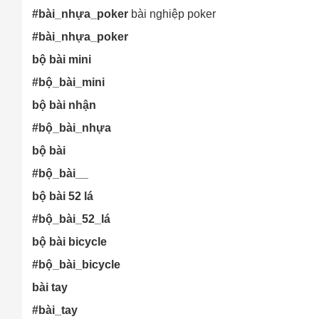
#bài_nhựa_poker
bài nghiệp poker
#bài_nhựa_poker
bộ bài mini
#bộ_bài_mini
bộ bài nhận
#bộ_bài_nhựa
Cách
bộ bài
Sa
#bộ_bài__
Tr
m
bộ bài 52 lá
#bộ_bài_52_lá
bộ bài bicycle
#bộ_bài_bicycle
bài tay
#bài_tay