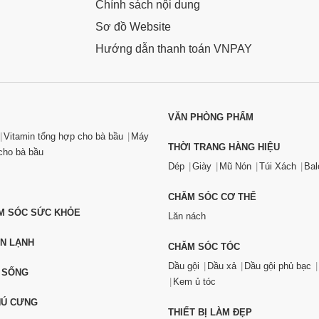
Chính sách nội dung
Sơ đồ Website
Hướng dẫn thanh toán VNPAY
VĂN PHÒNG PHẨM
Vitamin tổng hợp cho bà bầu
Máy
THỜI TRANG HÀNG HIỆU
ho bà bầu
Dép
Giày
Mũ Nón
Túi Xách
Bal
CHĂM SÓC CƠ THỂ
ĂM SÓC SỨC KHỎE
Lăn nách
ỆN LẠNH
CHĂM SÓC TÓC
Dầu gội
Dầu xả
Dầu gội phủ bạc
 SỐNG
Kem ủ tóc
HÚ CƯNG
THIẾT BỊ LÀM ĐẸP