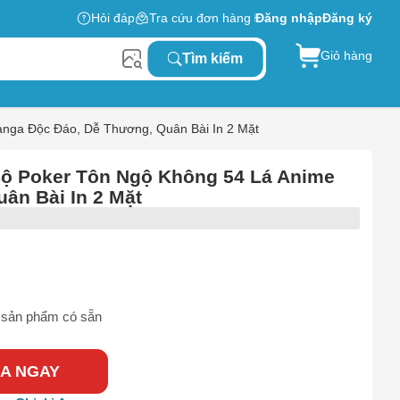
Hỏi đáp
Tra cứu đơn hàng
Đăng nhập
Đăng ký
Giỏ hàng
Tìm kiếm
nga Độc Đáo, Dễ Thương, Quân Bài In 2 Mặt
Bộ Poker Tôn Ngộ Không 54 Lá Anime
ân Bài In 2 Mặt
sản phẩm có sẵn
A NGAY