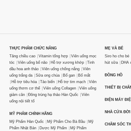
THỰC PHẨM CHỨC NĂNG
MẸ VÀ BÉ
Tăng chiều cao
Vitamin tổng hợp
Viên uống mọc
Siro ho cho bé
tóc
Viên uống bổ não
Hỗ trợ xương khớp
Tinh
hút sữa
DHA c
dầu hoa anh thảo
Viên uống chống nắng
Viên
ĐỒNG HỒ
uống trắng da
Sữa ong chúa
Bổ gan
Bổ mắt
Hỗ trợ tiêu hóa
Tảo biển
Hỗ trợ tim mạch
Viên
THIẾT BỊ CH
uống thơm cơ thể
Viên uống Collagen
Viên uống
giảm cân
Đông trùng hạ thảo Hàn Quốc
Viên
ĐIỆN MÁY ĐI
uống nội tiết tố
NHÀ CỬA ĐỜI
MỸ PHẨM CHÍNH HÃNG
Mỹ Phẩm Hàn Quốc
Mỹ Phẩm Cho Bà Bầu
Mỹ
CHĂM SÓC T
Phẩm Nhật Bản
Dược Mỹ Phẩm
Mỹ Phẩm