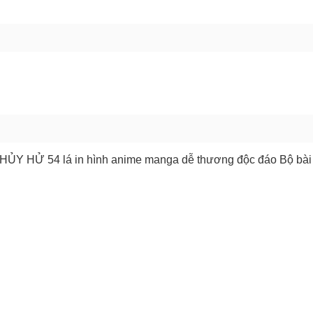
GỬI BÁO LỖI
ỦY HỬ 54 lá in hình anime manga dễ thương độc đáo Bộ bài 