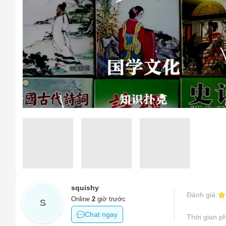
Sản phẩ
Hàng gi
Sản phẩ
Hình ản
Tên của
Sản phẩ
Tên sản
Số điện
Sản phẩ
Sản phẩm
Email
Sản phẩm
squishy
Đánh giá:
Khác
Online
2
giờ trước
S
Vấn đề 
Chat ngay
Thời gian ph