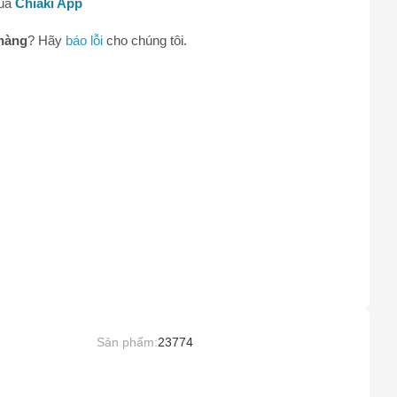
qua
Chiaki App
hàng
? Hãy
báo lỗi
cho chúng tôi.
0
Sản phẩm:
23774