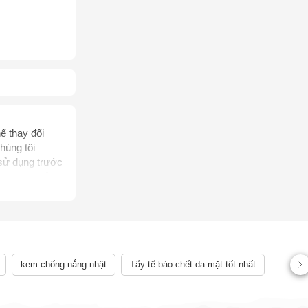
ể thay đổi
húng tôi
 sử dụng trước
, không thể
rị bệnh của
ên quan đến
ể chẩn đoán,
 lệch về sản
kem chống nắng nhật
Tẩy tế bào chết da mặt tốt nhất