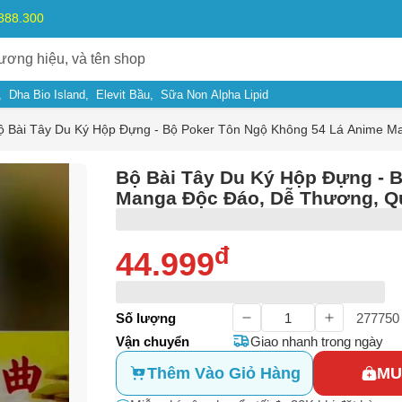
.888.300
Dha Bio Island
Elevit Bầu
Sữa Non Alpha Lipid
ộ Bài Tây Du Ký Hộp Đựng - Bộ Poker Tôn Ngộ Không 54 Lá Anime Ma
Bộ Bài Tây Du Ký Hộp Đựng - 
Manga Độc Đáo, Dễ Thương, Qu
đ
44.999
Số lượng
277750
Vận chuyển
Giao nhanh trong ngày
Thêm Vào Giỏ Hàng
MU
ý do