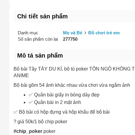
Mô tả
(*)
Chi tiết sản phẩm
Danh mục
Mẹ và Bé
Đồ chơi trẻ em
Số sản phẩm còn lại
277750
Mô tả sản phẩm
Bộ bài Tây TÂY DU KÍ, bộ tú poker TÔN NGỘ KHÔNG TH
ANIME
Bộ bài gồm 54 ảnh khác nhau vừa chơi vừa ngắm ảnh
✅ Quân bài giấy in bóng dày đẹp
✅ Quân bài in 2 mặt ảnh
✅ Bộ bài có hộp đựng và hộp khẩu để bộ bài
? giá 50k/1 bộ chip poker
#chip_poker
poker