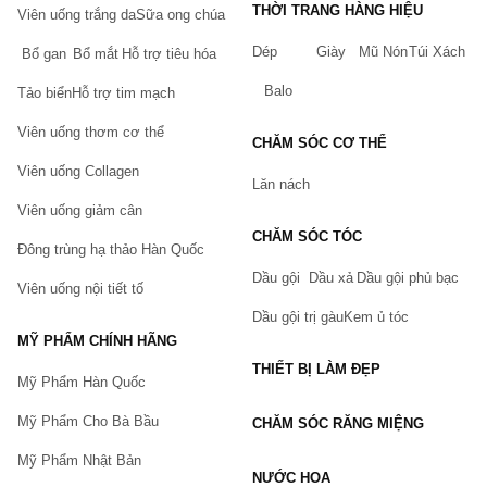
THỜI TRANG HÀNG HIỆU
Viên uống trắng da
Sữa ong chúa
Dép
Giày
Mũ Nón
Túi Xách
Bổ gan
Bổ mắt
Hỗ trợ tiêu hóa
Balo
Tảo biển
Hỗ trợ tim mạch
Viên uống thơm cơ thể
CHĂM SÓC CƠ THỂ
Viên uống Collagen
Lăn nách
Viên uống giảm cân
CHĂM SÓC TÓC
Đông trùng hạ thảo Hàn Quốc
Dầu gội
Dầu xả
Dầu gội phủ bạc
Viên uống nội tiết tố
Dầu gội trị gàu
Kem ủ tóc
MỸ PHẨM CHÍNH HÃNG
THIẾT BỊ LÀM ĐẸP
Mỹ Phẩm Hàn Quốc
Mỹ Phẩm Cho Bà Bầu
CHĂM SÓC RĂNG MIỆNG
Mỹ Phẩm Nhật Bản
NƯỚC HOA