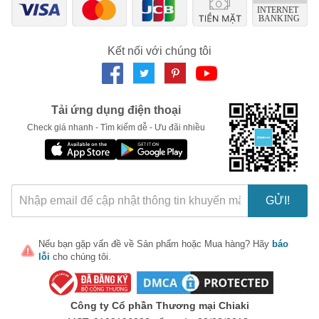
Ngày hết hạn:
LẤY MÃ NGAY
Kết nối với chúng tôi
Tải ứng dụng điện thoại
Check giá nhanh - Tìm kiếm dễ - Ưu đãi nhiều
GỬI!
Nếu bạn gặp vấn đề về
Sản phẩm
hoặc
Mua hàng
? Hãy
báo
lỗi
cho chúng tôi.
Công ty Cổ phần Thương mại Chiaki