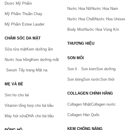
Dược Mỹ Phẩm
Nước Hoa Nữ
Nước Hoa Nam
Mỹ Phẩm Thuần Chay
Nước Hoa Chiết
Nước Hoa Unisex
Mỹ Phẩm Estee Lauder
Body Mist
Nước Hoa Vùng Kín
CHĂM SÓC DA MẶT
THƯƠNG HIỆU
Sữa rửa mặt
Kem dưỡng ẩm
Bạn gặp vấn đề về sản phẩm hay mua hàng?
SON MÔI
Hãy báo lỗi cho chúng tôi. Hoặc gọi cho chúng tôi qua số
Nước hoa hồng
Kem dưỡng mắt
0911.888.300
Son lì
Son kem
Son dưỡng
Serum
Tẩy trang
Mặt nạ
Tên của bạn
(*)
Son bóng
Son nước
Son thỏi
MẸ VÀ BÉ
COLLAGEN CHÍNH HÃNG
Siro ho cho bé
Số điện thoại
(*)
Collagen Nhật
Collagen nước
Vitamin tổng hợp cho bà bầu
Collagen Hàn Quốc
Máy hút sữa
DHA cho bà bầu
Email
KEM CHỐNG NẮNG
ĐỒNG HỒ