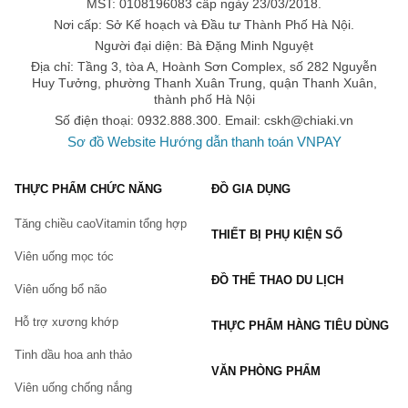
MST: 0108196083 cấp ngày 23/03/2018.
Nơi cấp: Sở Kế hoạch và Đầu tư Thành Phố Hà Nội.
Người đại diện: Bà Đặng Minh Nguyệt
Địa chỉ: Tầng 3, tòa A, Hoành Sơn Complex, số 282 Nguyễn
Huy Tưởng, phường Thanh Xuân Trung, quận Thanh Xuân,
thành phố Hà Nội
Số điện thoại: 0932.888.300. Email:
cskh@chiaki.vn
Sơ đồ Website
Hướng dẫn thanh toán VNPAY
THỰC PHẨM CHỨC NĂNG
ĐỒ GIA DỤNG
Tăng chiều cao
Vitamin tổng hợp
THIẾT BỊ PHỤ KIỆN SỐ
Viên uống mọc tóc
ĐỒ THỂ THAO DU LỊCH
Viên uống bổ não
Hỗ trợ xương khớp
THỰC PHẨM HÀNG TIÊU DÙNG
Tinh dầu hoa anh thảo
VĂN PHÒNG PHẨM
Viên uống chống nắng