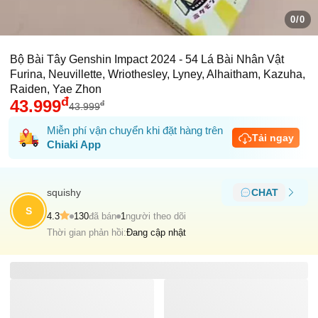
0/0
Bộ Bài Tây Genshin Impact 2024 - 54 Lá Bài Nhân Vật
Furina, Neuvillette, Wriothesley, Lyney, Alhaitham, Kazuha,
Raiden, Yae Zhon
đ
43.999
đ
43.999
Miễn phí vận chuyển khi đặt hàng trên
Tải ngay
Chiaki App
squishy
CHAT
S
4.3
130
đã bán
1
người theo dõi
Thời gian phản hồi:
Đang cập nhật