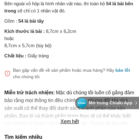
Bên ngoài vỏ hộp là hình nhân vật nào, thì toàn bộ
54 lá bài bên
trong
sẽ chỉ có 1 nhân vật đó.
Gồm :
54 lá bài tây
Kích thước lá bài :
8,7cm x 6,2cm
hoặc
8,7cm x 5,7cm (tùy bộ)
Chất liệu :
Giấy tráng
Bạn gặp vấn đề về sản phẩm hoặc mua hàng?
Hãy
báo lỗi
cho chúng tôi.
Miễn trừ trách nhiệm:
Mặc dù chúng tôi luôn cố gắng đảm
bảo rằng mọi thông tin đều chính xác, nhưng đôi khi nhà
Mở trong Chiaki App
sản xuất có thể thay đổi danh sách thành phần của sản
phẩm. Bao bì và thành phần trong thực tế có thể khác biệt
Xem hết
với những gì được mô tả trên website. Chúng tôi khuyến
cáo bạn không nên chỉ dựa trên thông tin được ghi trên
Tìm kiếm nhiều