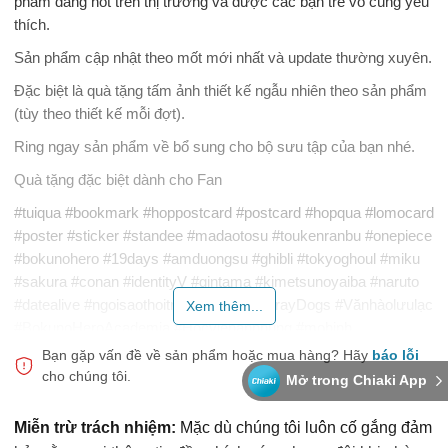
phẩm đang hot trên thị trường và được các bạn trẻ vô cùng yêu
thích.
Sản phẩm cập nhật theo mốt mới nhất và update thường xuyên.
Đặc biệt là quà tặng tấm ảnh thiết kế ngẫu nhiên theo sản phẩm
(tùy theo thiết kế mỗi đợt).
Ring ngay sản phẩm về bổ sung cho bộ sưu tập của bạn nhé.
Quà tặng đặc biệt dành cho Fan
#tuiqua #bookmark #hoppostcard #postcard #hopqua #lomocard
#poster #sticker #standee #madaotosu #toukenranbu #onepiece
#bokunohero #19days #amduongsu #ghibli #tokyoghoul #miku
#sakura #conan #identityV #gintama #kimetsunoyaiba #naruto
#datealive #ngoisaothoitrang #BungouStrayDogs #Vănhàolưulạc
Xem thêm...
#BokunoHeroAcademia #Họcviệnanhhùng #mohinh
#mohinhnhanvat #anime #acrylic #mica #standee #Arknights
Bạn gặp vấn đề về sản phẩm hoặc mua hàng?
Hãy
báo lỗi
#amduongsu #onmyoji #tokyoghoul
cho chúng tôi.
Mở trong Chiaki App
Miễn trừ trách nhiệm:
Mặc dù chúng tôi luôn cố gắng đảm