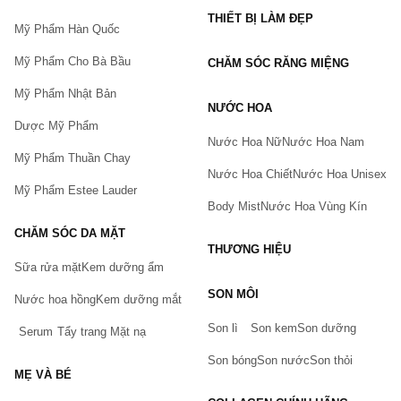
THIẾT BỊ LÀM ĐẸP
Mỹ Phẩm Hàn Quốc
Mỹ Phẩm Cho Bà Bầu
CHĂM SÓC RĂNG MIỆNG
Mỹ Phẩm Nhật Bản
NƯỚC HOA
Dược Mỹ Phẩm
Nước Hoa Nữ
Nước Hoa Nam
Mỹ Phẩm Thuần Chay
Nước Hoa Chiết
Nước Hoa Unisex
Mỹ Phẩm Estee Lauder
Body Mist
Nước Hoa Vùng Kín
CHĂM SÓC DA MẶT
THƯƠNG HIỆU
Sữa rửa mặt
Kem dưỡng ẩm
Bạn gặp vấn đề về sản phẩm hay mua hàng?
SON MÔI
Hãy báo lỗi cho chúng tôi. Hoặc gọi cho chúng tôi qua số
Nước hoa hồng
Kem dưỡng mắt
0911.888.300
Son lì
Son kem
Son dưỡng
Serum
Tẩy trang
Mặt nạ
Tên của bạn
(*)
Son bóng
Son nước
Son thỏi
MẸ VÀ BÉ