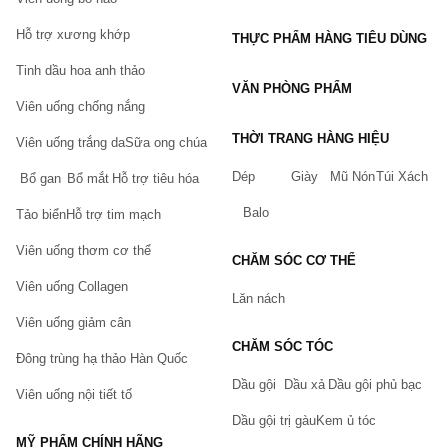
Hỗ trợ xương khớp
THỰC PHẨM HÀNG TIÊU DÙNG
Tinh dầu hoa anh thảo
VĂN PHÒNG PHẨM
Viên uống chống nắng
THỜI TRANG HÀNG HIỆU
Viên uống trắng da
Sữa ong chúa
Dép
Giày
Mũ Nón
Túi Xách
Bổ gan
Bổ mắt
Hỗ trợ tiêu hóa
Balo
Tảo biển
Hỗ trợ tim mạch
Viên uống thơm cơ thể
CHĂM SÓC CƠ THỂ
Viên uống Collagen
Lăn nách
Viên uống giảm cân
CHĂM SÓC TÓC
Đông trùng hạ thảo Hàn Quốc
Dầu gội
Dầu xả
Dầu gội phủ bạc
Viên uống nội tiết tố
Dầu gội trị gàu
Kem ủ tóc
MỸ PHẨM CHÍNH HÃNG