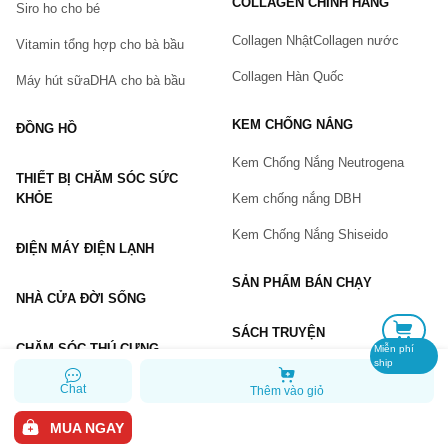
COLLAGEN CHÍNH HÃNG
Siro ho cho bé
Số điện thoại
(*)
Collagen Nhật
Collagen nước
Vitamin tổng hợp cho bà bầu
Collagen Hàn Quốc
Máy hút sữa
DHA cho bà bầu
Email
KEM CHỐNG NẮNG
ĐỒNG HỒ
Kem Chống Nắng Neutrogena
THIẾT BỊ CHĂM SÓC SỨC
Vấn đề
(*)
KHỎE
Kem chống nắng DBH
Kem Chống Nắng Shiseido
ĐIỆN MÁY ĐIỆN LẠNH
Mô tả
(*)
SẢN PHẨM BÁN CHẠY
NHÀ CỬA ĐỜI SỐNG
SÁCH TRUYỆN
CHĂM SÓC THÚ CƯNG
Miễn phí
ship
Chat
Thêm vào giỏ
GỬI BÁO LỖI
MUA NGAY
Copyright © 2026 Chiaki.vn