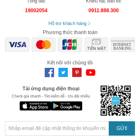
Tổng đài:
Khiếu nại, báo lỗi:
trách nhiệm về nhầm lẫn hay sai lệch về sản phẩm.
Số lần áp dụng:
1
lần
19002054
0911.888.300
Áp dụng cho đơn hàng từ:
0
Chỉ áp dụng cho gian hàng:
Hỗ trợ khách hàng
Ngày hết hạn:
Phương thức thanh toán
LẤY MÃ NGAY
Kết nối với chúng tôi
Tải ứng dụng điện thoại
Check giá nhanh - Tìm kiếm dễ - Ưu đãi nhiều
GỬI!