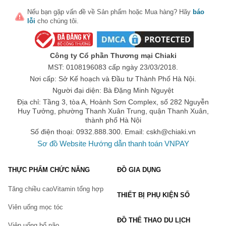
Nếu bạn gặp vấn đề về
Sản phẩm
hoặc
Mua hàng
? Hãy
báo
lỗi
cho chúng tôi.
Công ty Cổ phần Thương mại Chiaki
MST: 0108196083 cấp ngày 23/03/2018.
Nơi cấp: Sở Kế hoạch và Đầu tư Thành Phố Hà Nội.
Người đại diện: Bà Đặng Minh Nguyệt
Địa chỉ: Tầng 3, tòa A, Hoành Sơn Complex, số 282 Nguyễn
Huy Tưởng, phường Thanh Xuân Trung, quận Thanh Xuân,
thành phố Hà Nội
Số điện thoại: 0932.888.300. Email:
cskh@chiaki.vn
Sơ đồ Website
Hướng dẫn thanh toán VNPAY
THỰC PHẨM CHỨC NĂNG
ĐỒ GIA DỤNG
Tăng chiều cao
Vitamin tổng hợp
THIẾT BỊ PHỤ KIỆN SỐ
Viên uống mọc tóc
ĐỒ THỂ THAO DU LỊCH
Viên uống bổ não