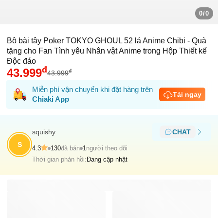
0/0
Bộ bài tây Poker TOKYO GHOUL 52 lá Anime Chibi - Quà
tặng cho Fan Tình yêu Nhân vật Anime trong Hộp Thiết kế
Độc đáo
đ
43.999
đ
43.999
Miễn phí vận chuyển khi đặt hàng trên
Tải ngay
Chiaki App
squishy
CHAT
S
4.3
130
đã bán
1
người theo dõi
Thời gian phản hồi:
Đang cập nhật