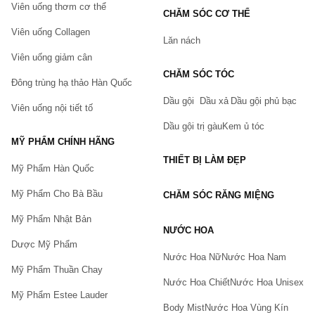
Viên uống thơm cơ thể
CHĂM SÓC CƠ THỂ
Viên uống Collagen
Lăn nách
Viên uống giảm cân
CHĂM SÓC TÓC
Đông trùng hạ thảo Hàn Quốc
Dầu gội
Dầu xả
Dầu gội phủ bạc
Viên uống nội tiết tố
Dầu gội trị gàu
Kem ủ tóc
MỸ PHẨM CHÍNH HÃNG
THIẾT BỊ LÀM ĐẸP
Mỹ Phẩm Hàn Quốc
Mỹ Phẩm Cho Bà Bầu
CHĂM SÓC RĂNG MIỆNG
Mỹ Phẩm Nhật Bản
NƯỚC HOA
Dược Mỹ Phẩm
Nước Hoa Nữ
Nước Hoa Nam
Mỹ Phẩm Thuần Chay
Nước Hoa Chiết
Nước Hoa Unisex
Mỹ Phẩm Estee Lauder
Body Mist
Nước Hoa Vùng Kín