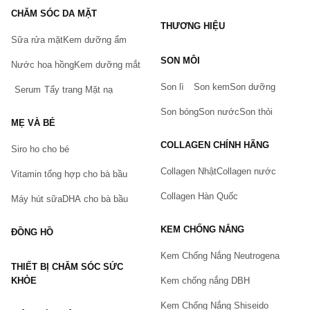
CHĂM SÓC DA MẶT
THƯƠNG HIỆU
Sữa rửa mặt
Kem dưỡng ẩm
Bạn gặp vấn đề về sản phẩm hay mua hàng?
SON MÔI
Hãy báo lỗi cho chúng tôi. Hoặc gọi cho chúng tôi qua số
Nước hoa hồng
Kem dưỡng mắt
0911.888.300
Son lì
Son kem
Son dưỡng
Serum
Tẩy trang
Mặt nạ
Tên của bạn
(*)
Son bóng
Son nước
Son thỏi
MẸ VÀ BÉ
COLLAGEN CHÍNH HÃNG
Siro ho cho bé
Số điện thoại
(*)
Collagen Nhật
Collagen nước
Vitamin tổng hợp cho bà bầu
Collagen Hàn Quốc
Máy hút sữa
DHA cho bà bầu
Email
KEM CHỐNG NẮNG
ĐỒNG HỒ
Kem Chống Nắng Neutrogena
THIẾT BỊ CHĂM SÓC SỨC
Vấn đề
(*)
KHỎE
Kem chống nắng DBH
Kem Chống Nắng Shiseido