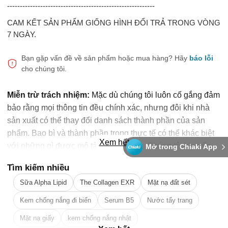
----------------------------------------------------------
CAM KẾT SẢN PHẨM GIỐNG HÌNH ĐỔI TRẢ TRONG VÒNG
7 NGÀY.
Bạn gặp vấn đề về sản phẩm hoặc mua hàng?
Hãy
báo lỗi
cho chúng tôi.
Miễn trừ trách nhiệm:
Mặc dù chúng tôi luôn cố gắng đảm
bảo rằng mọi thông tin đều chính xác, nhưng đôi khi nhà
sản xuất có thể thay đổi danh sách thành phần của sản
phẩm. Bao bì và thành phần trong thực tế có thể khác biệt
Xem hết
với những gì được mô tả trên website. Chúng tôi khuyến
Mở trong Chiaki App
cáo bạn không nên chỉ dựa trên thông tin được ghi trên
Tìm kiếm nhiều
website, mà hãy luôn luôn đọc nhãn mác, cảnh báo và
Sữa Alpha Lipid
The Collagen EXR
Mặt nạ đất sét
hướng dẫn sử dụng trước khi dùng sản phẩm. Để biết
thêm thông tin, vui lòng liên hệ nhà sản xuất. Nội dung trên
Kem chống nắng đi biển
Serum B5
Nước tẩy trang
trang web này chỉ được dùng để tham khảo, không thể thay
Mặt nạ giấy
kem chống nắng nhật
thế chỉ dẫn của dược sỹ, bác sỹ và các chuyên gia sức