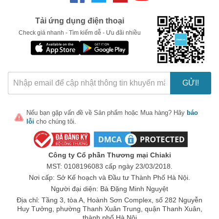
LẤY MÃ NGAY
Tải ứng dụng điện thoại
Check giá nhanh - Tìm kiếm dễ - Ưu đãi nhiều
GỬI!
Nếu bạn gặp vấn đề về
Sản phẩm
hoặc
Mua hàng
? Hãy
báo
lỗi
cho chúng tôi.
Công ty Cổ phần Thương mại Chiaki
MST: 0108196083 cấp ngày 23/03/2018.
Nơi cấp: Sở Kế hoạch và Đầu tư Thành Phố Hà Nội.
Người đại diện: Bà Đặng Minh Nguyệt
Địa chỉ: Tầng 3, tòa A, Hoành Sơn Complex, số 282 Nguyễn
Huy Tưởng, phường Thanh Xuân Trung, quận Thanh Xuân,
thành phố Hà Nội