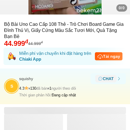
0/0
Bộ Bài Uno Cao Cấp 108 Thẻ - Trò Chơi Board Game Gia
Đình Thú Vị, Giấy Cứng Màu Sắc Tươi Mới, Quà Tặng
Bạn Bè
đ
44.999
đ
44.999
Miễn phí vận chuyển khi đặt hàng trên
Tải ngay
Chiaki App
squishy
CHAT
S
4.3
130
đã bán
1
người theo dõi
Thời gian phản hồi:
Đang cập nhật