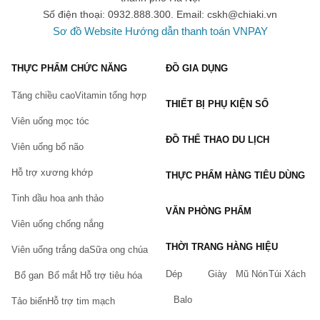
Số điện thoại: 0932.888.300. Email:
cskh@chiaki.vn
Sơ đồ Website
Hướng dẫn thanh toán VNPAY
THỰC PHẨM CHỨC NĂNG
ĐỒ GIA DỤNG
Tăng chiều cao
Vitamin tổng hợp
THIẾT BỊ PHỤ KIỆN SỐ
Viên uống mọc tóc
ĐỒ THỂ THAO DU LỊCH
Viên uống bổ não
Hỗ trợ xương khớp
THỰC PHẨM HÀNG TIÊU DÙNG
Tinh dầu hoa anh thảo
VĂN PHÒNG PHẨM
Viên uống chống nắng
THỜI TRANG HÀNG HIỆU
Viên uống trắng da
Sữa ong chúa
Dép
Giày
Mũ Nón
Túi Xách
Bổ gan
Bổ mắt
Hỗ trợ tiêu hóa
Balo
Tảo biển
Hỗ trợ tim mạch