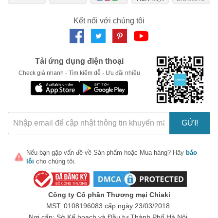
Ngày hết hạn:
Kết nối với chúng tôi
LẤY MÃ NGAY
Tải ứng dụng điện thoại
Check giá nhanh - Tìm kiếm dễ - Ưu đãi nhiều
GỬI!
Nếu bạn gặp vấn đề về
Sản phẩm
hoặc
Mua hàng
? Hãy
báo
lỗi
cho chúng tôi.
Công ty Cổ phần Thương mại Chiaki
MST: 0108196083 cấp ngày 23/03/2018.
Nơi cấp: Sở Kế hoạch và Đầu tư Thành Phố Hà Nội.