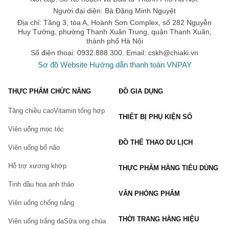
Người đại diện: Bà Đặng Minh Nguyệt
Địa chỉ: Tầng 3, tòa A, Hoành Sơn Complex, số 282 Nguyễn
Huy Tưởng, phường Thanh Xuân Trung, quận Thanh Xuân,
thành phố Hà Nội
Số điện thoại: 0932.888.300. Email:
cskh@chiaki.vn
Sơ đồ Website
Hướng dẫn thanh toán VNPAY
THỰC PHẨM CHỨC NĂNG
ĐỒ GIA DỤNG
Tăng chiều cao
Vitamin tổng hợp
THIẾT BỊ PHỤ KIỆN SỐ
Viên uống mọc tóc
ĐỒ THỂ THAO DU LỊCH
Viên uống bổ não
Hỗ trợ xương khớp
THỰC PHẨM HÀNG TIÊU DÙNG
Tinh dầu hoa anh thảo
VĂN PHÒNG PHẨM
Viên uống chống nắng
THỜI TRANG HÀNG HIỆU
Viên uống trắng da
Sữa ong chúa