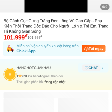
0/0
Bộ Cánh Cục Cưng Trắng Đen Lông Vũ Cao Cấp - Phụ
Kiện Thời Trang Độc Đáo Cho Người Lớn & Trẻ Em, Trang
Trí Không Gian Sống
đ
101.999
đ
101.999
Miễn phí vận chuyển khi đặt hàng trên
Tải ngay
Chiaki App
HANGHOTCUAKHAU
CHAT
H
1
200
đã bán
4
người theo dõi
Thời gian phản hồi:
Đang cập nhật