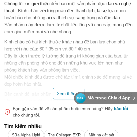
Chúng tôi xin giới thiệu đến bạn một sản phẩm độc đáo và nghệ
thuật - Kính chào với tông màu đen thanh lịch, là sự lựa chọn
hoàn hảo cho những ai ưa thích sự sang trọng và độc đáo.
Sản phẩm này được làm từ chất liệu lông vũ cao cấp, mang đến
cảm giác mềm mại và nhẹ nhàng.
Kính chào có hai kích thước khác nhau để bạn lựa chọn phù
hợp với nhu cầu: 60 * 35 cm và 80 * 40 cm.
Đây là kích thước lý tưởng để trang trí không gian của bạn, từ
những căn phòng nhỏ cho đến những khu vực lớn hơn như
phòng khách hay văn phòng làm việc.
Mỗi chiếc kính đều được chế tác tỉ mỉ, chính xác để mang lại vẻ
đẹp hoàn hảo nhất.
Xem thêm...
Bên cạnh đó, sản phẩm được đóng gói gọn gàng, với từng chiếc
Mở trong Chiaki App
kính chào được đảm bảo chất lượng trước khi đến tay người
tiêu dùng.
Bạn gặp vấn đề về sản phẩm hoặc mua hàng?
Hãy
báo lỗi
cho chúng tôi.
Trong mỗi đơn hàng, bạn sẽ nhận được một chiếc kính chào
tuyệt đẹp, sẵn sàng để bạn trang trí không gian sống của mình.
Tìm kiếm nhiều
Xin lưu ý rằng, do sự khác biệt trong cấu hình màn hình máy
Sữa Alpha Lipid
The Collagen EXR
Mặt nạ đất sét