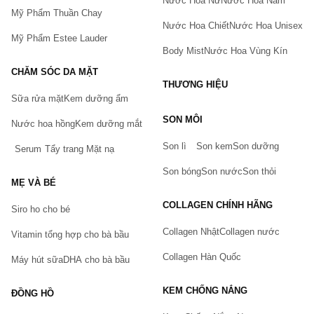
Nước Hoa Nữ
Nước Hoa Nam
Mỹ Phẩm Thuần Chay
Nước Hoa Chiết
Nước Hoa Unisex
Mỹ Phẩm Estee Lauder
Body Mist
Nước Hoa Vùng Kín
CHĂM SÓC DA MẶT
THƯƠNG HIỆU
Sữa rửa mặt
Kem dưỡng ẩm
Bạn gặp vấn đề về sản phẩm hay mua hàng?
SON MÔI
Hãy báo lỗi cho chúng tôi. Hoặc gọi cho chúng tôi qua số
Nước hoa hồng
Kem dưỡng mắt
0911.888.300
Son lì
Son kem
Son dưỡng
Serum
Tẩy trang
Mặt nạ
Tên của bạn
(*)
Son bóng
Son nước
Son thỏi
MẸ VÀ BÉ
COLLAGEN CHÍNH HÃNG
Siro ho cho bé
Số điện thoại
(*)
Collagen Nhật
Collagen nước
Vitamin tổng hợp cho bà bầu
Collagen Hàn Quốc
Máy hút sữa
DHA cho bà bầu
Email
KEM CHỐNG NẮNG
ĐỒNG HỒ