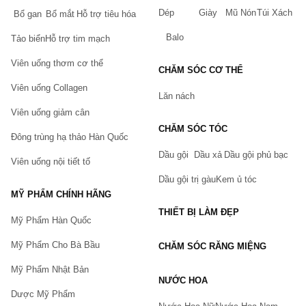
Dép
Giày
Mũ Nón
Túi Xách
Bổ gan
Bổ mắt
Hỗ trợ tiêu hóa
Balo
Tảo biển
Hỗ trợ tim mạch
Viên uống thơm cơ thể
CHĂM SÓC CƠ THỂ
Viên uống Collagen
Lăn nách
Viên uống giảm cân
CHĂM SÓC TÓC
Đông trùng hạ thảo Hàn Quốc
Dầu gội
Dầu xả
Dầu gội phủ bạc
Viên uống nội tiết tố
Dầu gội trị gàu
Kem ủ tóc
MỸ PHẨM CHÍNH HÃNG
THIẾT BỊ LÀM ĐẸP
Mỹ Phẩm Hàn Quốc
Mỹ Phẩm Cho Bà Bầu
CHĂM SÓC RĂNG MIỆNG
Mỹ Phẩm Nhật Bản
NƯỚC HOA
Dược Mỹ Phẩm