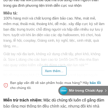
trong gia đình phương tiện trình diễn cực vui nhộn
Miêu tả:
100% hàng mới và chất lượng đảm bảo cao. Nhẹ, mát mẻ,
mềm mại, thoải mái, thoáng khí, dễ mặc. xây đắp cực kỳ sẽ làm
bạn đặc trưng trước chỗ đông người và hấp dẫn nhiều sự lưu ý
hơn. tuyệt vời khi ăn diện vào các dịp halloween, trò chơi, hoá
trang, lễ hội, cosplay, Giáng sinh, kỳ nghỉ, tiệc, sinh nhật, quà
tặng, vv...
Giặt tay nội địa lạnh, không xử dụng chất tẩy, phơi khô, không
ủi. Size L:dùng cho các bạn cao từ 1m55-1m75 nha nha Bạn
nào quay video kiếm xiền thì đúng cách dán lun nèk^^
Xem thêm...
Bộ đồ hóa trang MA CƯƠNG THI dọa ma troll bạn bè người
thân đạo cụ biểu diễn cực vui nhộn
Bạn gặp vấn đề về sản phẩm hoặc mua hàng?
Hãy
báo lỗi
cho chúng tôi.
Miêu tả:
Mở trong Chiaki App
100% hàng mới và chất lượng cao. Nhẹ, mát mẻ, mềm mại,
thoải mái, thoáng khí, dễ mặc. Thiết kế đặc biệt sẽ khiến bạn nổi
Miễn trừ trách nhiệm:
Mặc dù chúng tôi luôn cố gắng đảm
bật trước đám đông và thu hút nhiều sự chú ý hơn. Hoàn hảo
bảo rằng mọi thông tin đều chính xác, nhưng đôi khi nhà