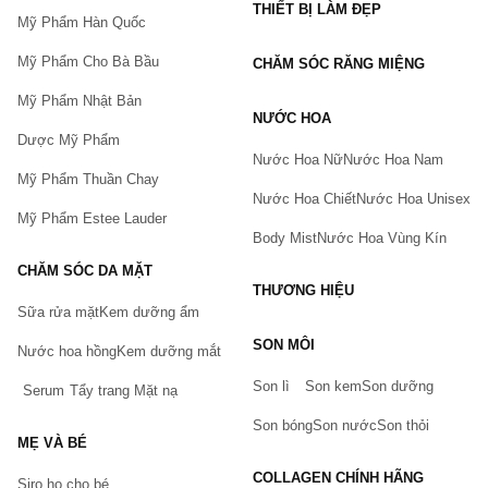
THIẾT BỊ LÀM ĐẸP
Mỹ Phẩm Hàn Quốc
Mỹ Phẩm Cho Bà Bầu
CHĂM SÓC RĂNG MIỆNG
Mỹ Phẩm Nhật Bản
NƯỚC HOA
Dược Mỹ Phẩm
Nước Hoa Nữ
Nước Hoa Nam
Mỹ Phẩm Thuần Chay
Nước Hoa Chiết
Nước Hoa Unisex
Mỹ Phẩm Estee Lauder
Body Mist
Nước Hoa Vùng Kín
CHĂM SÓC DA MẶT
THƯƠNG HIỆU
Sữa rửa mặt
Kem dưỡng ẩm
Bạn gặp vấn đề về sản phẩm hay mua hàng?
SON MÔI
Hãy báo lỗi cho chúng tôi. Hoặc gọi cho chúng tôi qua số
Nước hoa hồng
Kem dưỡng mắt
0911.888.300
Son lì
Son kem
Son dưỡng
Serum
Tẩy trang
Mặt nạ
Tên của bạn
(*)
Son bóng
Son nước
Son thỏi
MẸ VÀ BÉ
COLLAGEN CHÍNH HÃNG
Siro ho cho bé