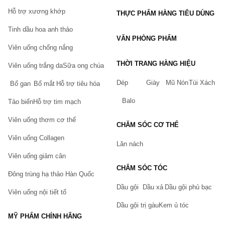
Hỗ trợ xương khớp
THỰC PHẨM HÀNG TIÊU DÙNG
Tinh dầu hoa anh thảo
VĂN PHÒNG PHẨM
Viên uống chống nắng
THỜI TRANG HÀNG HIỆU
Viên uống trắng da
Sữa ong chúa
Dép
Giày
Mũ Nón
Túi Xách
Bổ gan
Bổ mắt
Hỗ trợ tiêu hóa
Balo
Tảo biển
Hỗ trợ tim mạch
Viên uống thơm cơ thể
CHĂM SÓC CƠ THỂ
Viên uống Collagen
Lăn nách
Viên uống giảm cân
CHĂM SÓC TÓC
Đông trùng hạ thảo Hàn Quốc
Dầu gội
Dầu xả
Dầu gội phủ bạc
Viên uống nội tiết tố
Dầu gội trị gàu
Kem ủ tóc
MỸ PHẨM CHÍNH HÃNG