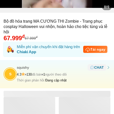
0/0
Bộ đồ hóa trang MA CƯƠNG THI Zombie - Trang phục
cosplay Halloween vui nhộn, hoàn hảo cho tiệc tùng và lễ
hội
đ
67.999
đ
67.999
Miễn phí vận chuyển khi đặt hàng trên
Tải ngay
Chiaki App
squishy
CHAT
S
4.3
130
đã bán
1
người theo dõi
Thời gian phản hồi:
Đang cập nhật