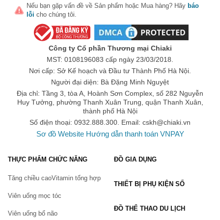
? Áo (dài đến chân)
Nếu bạn gặp vấn đề về
Sản phẩm
hoặc
Mua hàng
? Hãy
báo
lỗi
cho chúng tôi.
? Nón (mũ)
? Lưỡi giả
Trang Phục vô diện
Công ty Cổ phần Thương mại Chiaki
MST: 0108196083 cấp ngày 23/03/2018.
Bộ trang phục bao gồm:
Nơi cấp: Sở Kế hoạch và Đầu tư Thành Phố Hà Nội.
? Áo
Người đại diện: Bà Đặng Minh Nguyệt
? Mặt nạ
Địa chỉ: Tầng 3, tòa A, Hoành Sơn Complex, số 282 Nguyễn
Huy Tưởng, phường Thanh Xuân Trung, quận Thanh Xuân,
? Găng tay
thành phố Hà Nội
Số điện thoại: 0932.888.300. Email:
cskh@chiaki.vn
#trangphucdiemvuong#aoquandiemvuong#diemvuong#trangphu
Sơ đồ Website
Hướng dẫn thanh toán VNPAY
THỰC PHẨM CHỨC NĂNG
ĐỒ GIA DỤNG
Tăng chiều cao
Vitamin tổng hợp
THIẾT BỊ PHỤ KIỆN SỐ
Viên uống mọc tóc
ĐỒ THỂ THAO DU LỊCH
Viên uống bổ não