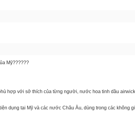
GỬI BÁO LỖI
 của Mỹ??????
ù hợp với sở thích của từng người, nước hoa tinh dầu airwick
iện dụng tại Mỹ và các nước Châu Âu, dùng trong các không gi