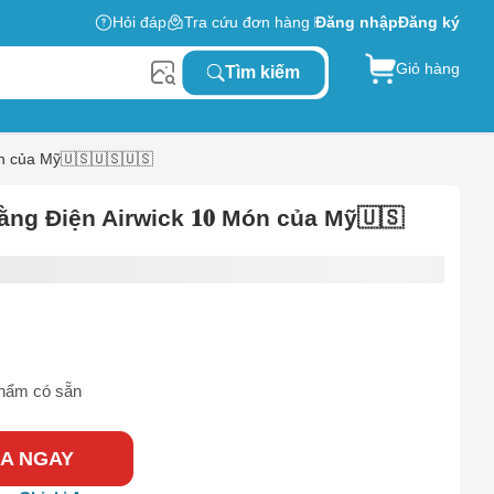
Hỏi đáp
Tra cứu đơn hàng
Đăng nhập
Đăng ký
Giỏ hàng
Tìm kiếm
Món của Mỹ🇺🇸🇺🇸🇺🇸
̆̀ng Điện Airwick 𝟏𝟎 Món của Mỹ🇺🇸
hẩm có sẵn
A NGAY