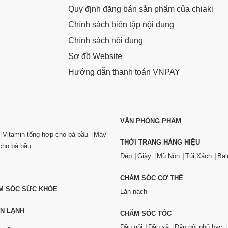
Quy định đăng bán sản phẩm của chiaki
Chính sách biên tập nội dung
Chính sách nội dung
Sơ đồ Website
Hướng dẫn thanh toán VNPAY
VĂN PHÒNG PHẨM
Vitamin tổng hợp cho bà bầu
Máy
THỜI TRANG HÀNG HIỆU
ho bà bầu
Dép
Giày
Mũ Nón
Túi Xách
Bal
CHĂM SÓC CƠ THỂ
ĂM SÓC SỨC KHỎE
Lăn nách
ỆN LẠNH
CHĂM SÓC TÓC
Dầu gội
Dầu xả
Dầu gội phủ bạc