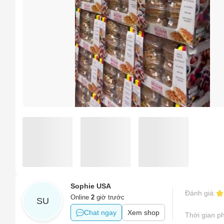
Sản phẩ
Tên của
Hình ản
Sản phẩ
Số điện
Tên sản
Sản phẩ
Email
Sản phẩm
Sản phẩm
Khác
Vấn đề 
Sophie USA
Đánh giá:
Mô tả
(*)
Online
2
giờ trước
SU
Chat ngay
Xem shop
Thời gian ph