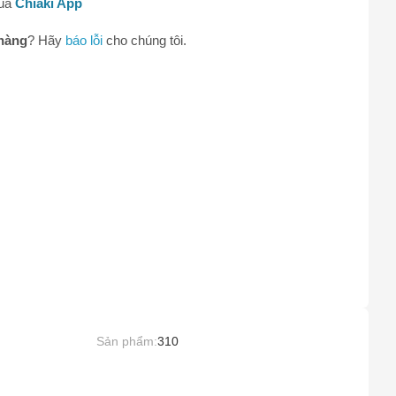
qua
Chiaki App
0
hàng
? Hãy
báo lỗi
cho chúng tôi.
Sản phẩm:
310