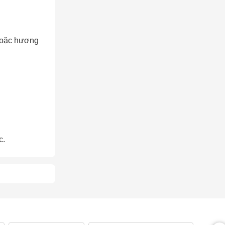
hoặc hương
AY
c.