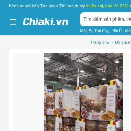
Kênh người bán
Tạo shop
Tải ứng dụng
Khiếu nại, báo lỗi: 0911
Máy Ép Trái Cây
Nồi Ủ
Má
Trang chủ
Đồ gia 
Chọn l
Sản phẩ
Hàng gi