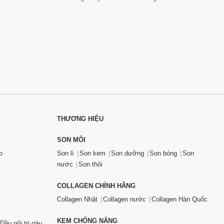
THƯƠNG HIỆU
SON MÔI
o
Son lì
Son kem
Son dưỡng
Son bóng
Son
nước
Son thỏi
COLLAGEN CHÍNH HÃNG
Collagen Nhật
Collagen nước
Collagen Hàn Quốc
KEM CHỐNG NẮNG
Dầu gội trị gàu