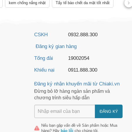
kem chống nắng nhật
Tẩy tế bào chết da mặt tốt nhất
CSKH
0932.888.300
Đăng ký gian hàng
Tổng đài
19002054
Khiếu nại
0911.888.300
Đăng ký nhận khuyến mãi từ Chiaki.vn
Đừng bỏ lỡ hàng ngàn sản phẩm và
chương trình siêu hấp dẫn
ĐĂNG KÝ
Nếu bạn gặp vấn đề về
Sản phẩm
hoặc
Mua
hàng
? Hãy
báo lỗi
cho chúng tôi.