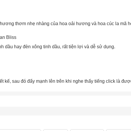
Chào mừng khách hàng mới!
(hương thơm nhẹ nhàng của hoa oải hương và hoa cúc la mã 
Tặng bạn mã làm quen
🎁 Đừng Bỏ Lỡ! 🎁
cho đơn hàng có giá trị từ
an Bliss
Mã Giảm Giá Dành Riêng Cho Bạn
Khi mua hàng trên
CHIAKI
 dầu hay đèn xông tinh dầu, rất tiện lợi và dễ sử dụng.
Giảm ngay
-
cho bất kỳ đơn hàng nào.
XXX-XXXX
 sử dụng:
TẢi APP CHIAKI NG
o chép mã giảm giá phía trên.
ết kế, sau đó đẩy mạnh lên trên khi nghe thấy tiếng click là đượ
uy cập trang thanh toán và sử dụng
ã.
LẤY MÃ NGAY
LẤY MÃ NGAY