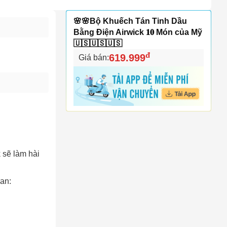
🌸🌸Bộ Khuếch Tán Tinh Dầu
Bằng Điện Airwick 𝟏𝟎 Món của Mỹ
🇺🇸🇺🇸🇺🇸
đ
619.999
Giá bán:
 sẽ làm hài
an: