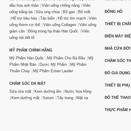
dầu hoa anh thảo
Viên uống chống nắng
Viên
ĐỒNG HỒ
uống trắng da
Sữa ong chúa
Bổ gan
Bổ mắt
Hỗ trợ tiêu hóa
Tảo biển
Hỗ trợ tim mạch
Viên
THIẾT BỊ CH
uống thơm cơ thể
Viên uống Collagen
Viên uống
giảm cân
Đông trùng hạ thảo Hàn Quốc
Viên
ĐIỆN MÁY ĐI
uống nội tiết tố
NHÀ CỬA ĐỜI
MỸ PHẨM CHÍNH HÃNG
Mỹ Phẩm Hàn Quốc
Mỹ Phẩm Cho Bà Bầu
Mỹ
CHĂM SÓC T
Phẩm Nhật Bản
Dược Mỹ Phẩm
Mỹ Phẩm
Thuần Chay
Mỹ Phẩm Estee Lauder
ĐỒ GIA DỤNG
CHĂM SÓC DA MẶT
THIẾT BỊ PHỤ
Sữa rửa mặt
Kem dưỡng ẩm
Nước hoa hồng
ĐỒ THỂ THAO
Kem dưỡng mắt
Serum
Tẩy trang
Mặt nạ
THỰC PHẨM H