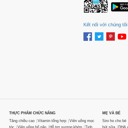
Kết nối với chúng tôi
THỰC PHẨM CHỨC NĂNG
MẸ VÀ BÉ
Tăng chiều cao
Vitamin tổng hợp
Viên uống mọc
Siro ho cho bé
tóc
Viên uống bổ não
Hỗ trợ xương khớp
Tinh
hút sữa
DHA c