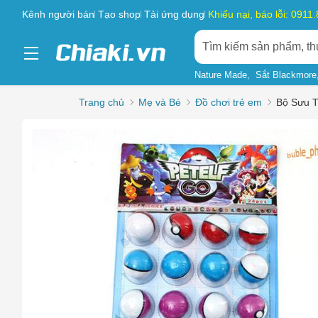
Kênh người bán
Tạo shop
Tải ứng dụng
Khiếu nại, báo lỗi: 0911
Nature Made
Sắt Blackmore
Trang chủ
Mẹ và Bé
Đồ chơi trẻ em
Bộ Sưu T
Chọn l
Sản phẩ