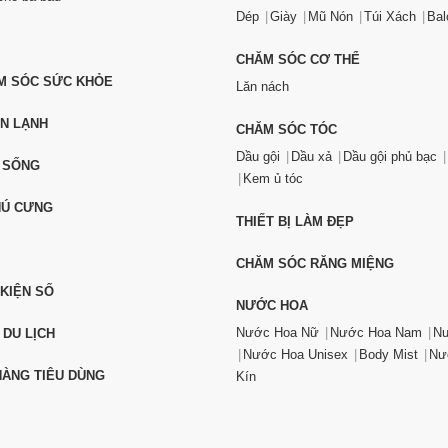
Dép
Giày
Mũ Nón
Túi Xách
Bal
CHĂM SÓC CƠ THỂ
ĂM SÓC SỨC KHỎE
Lăn nách
ỆN LẠNH
CHĂM SÓC TÓC
Dầu gội
Dầu xả
Dầu gội phủ bạc
 SỐNG
Kem ủ tóc
HÚ CƯNG
THIẾT BỊ LÀM ĐẸP
CHĂM SÓC RĂNG MIỆNG
 KIỆN SỐ
NƯỚC HOA
Nước Hoa Nữ
Nước Hoa Nam
Nư
 DU LỊCH
Nước Hoa Unisex
Body Mist
Nư
ÀNG TIÊU DÙNG
Kín