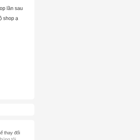
op lần sau
ộ shop ạ
AY
ể thay đổi
húng tôi