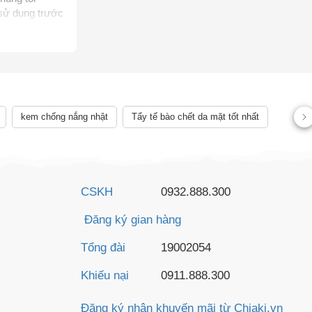
 sử dụng trước
, không thể
rị bệnh của
ên quan đến
ể chẩn đoán,
 lệch về sản
kem chống nắng nhật
Tẩy tế bào chết da mặt tốt nhất
CSKH
0932.888.300
Đăng ký gian hàng
Tổng đài
19002054
Khiếu nại
0911.888.300
Đăng ký nhận khuyến mãi từ Chiaki.vn