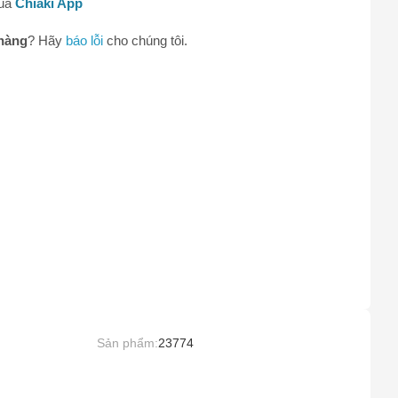
qua
Chiaki App
0
hàng
? Hãy
báo lỗi
cho chúng tôi.
Sản phẩm:
23774