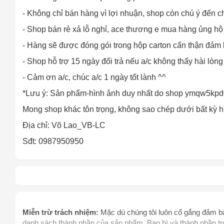
- Không chỉ bán hàng vì lợi nhuận, shop còn chú ý đến 
- Shop bán rẻ xả lỗ nghỉ, ace thương e mua hàng ủng hộ
- Hàng sẽ được đóng gói trong hộp carton cẩn thận đả
- Shop hỗ trợ 15 ngày đổi trả nếu a/c không thấy hài lòn
- Cảm ơn a/c, chúc a/c 1 ngày tốt lành ^^
*Lưu ý: Sản phẩm-hình ảnh duy nhất do shop ymqw5kpd
Mong shop khác tôn trọng, không sao chép dưới bất kỳ h
Địa chỉ: Võ Lao_VB-LC
Sđt: 0987950950
Cách
Sa
Tr
m
Miễn trừ trách nhiệm:
Mặc dù chúng tôi luôn cố gắng đảm bảo
danh sách thành phần của sản phẩm. Bao bì và thành phần tro