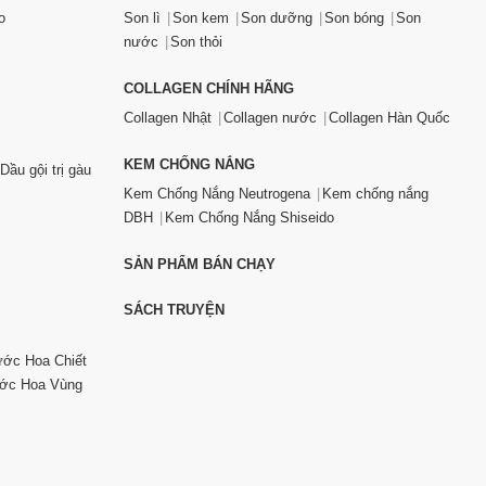
o
Son lì
Son kem
Son dưỡng
Son bóng
Son
nước
Son thỏi
COLLAGEN CHÍNH HÃNG
Collagen Nhật
Collagen nước
Collagen Hàn Quốc
KEM CHỐNG NẮNG
Dầu gội trị gàu
Kem Chống Nắng Neutrogena
Kem chống nắng
DBH
Kem Chống Nắng Shiseido
SẢN PHẨM BÁN CHẠY
SÁCH TRUYỆN
ớc Hoa Chiết
ớc Hoa Vùng