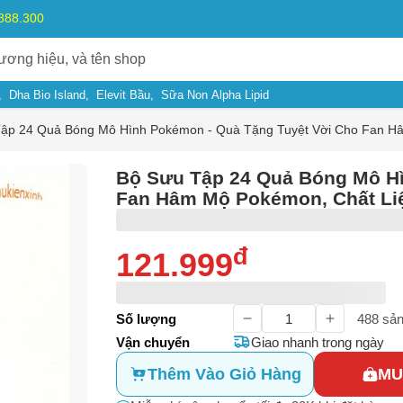
.888.300
Dha Bio Island
Elevit Bầu
Sữa Non Alpha Lipid
ập 24 Quả Bóng Mô Hình Pokémon - Quà Tặng Tuyệt Vời Cho Fan H
Bộ Sưu Tập 24 Quả Bóng Mô Hì
Fan Hâm Mộ Pokémon, Chất Li
đ
121.999
ý do
Số lượng
488
sản
Vận chuyển
Giao nhanh trong ngày
Thêm Vào Giỏ Hàng
MU
m có dấu hiệu lừa đảo