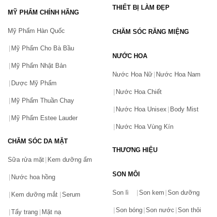
THIẾT BỊ LÀM ĐẸP
MỸ PHẨM CHÍNH HÃNG
Mỹ Phẩm Hàn Quốc
CHĂM SÓC RĂNG MIỆNG
Mỹ Phẩm Cho Bà Bầu
NƯỚC HOA
Mỹ Phẩm Nhật Bản
Nước Hoa Nữ
Nước Hoa Nam
Dược Mỹ Phẩm
Nước Hoa Chiết
Mỹ Phẩm Thuần Chay
Nước Hoa Unisex
Body Mist
Mỹ Phẩm Estee Lauder
Nước Hoa Vùng Kín
CHĂM SÓC DA MẶT
THƯƠNG HIỆU
Sữa rửa mặt
Kem dưỡng ẩm
SON MÔI
Nước hoa hồng
Bạn gặp vấn đề về sản phẩm hay mua hàng?
Son lì
Son kem
Son dưỡng
Hãy báo lỗi cho chúng tôi. Hoặc gọi cho chúng tôi qua số
Kem dưỡng mắt
Serum
0911.888.300
Son bóng
Son nước
Son thỏi
Tẩy trang
Mặt nạ