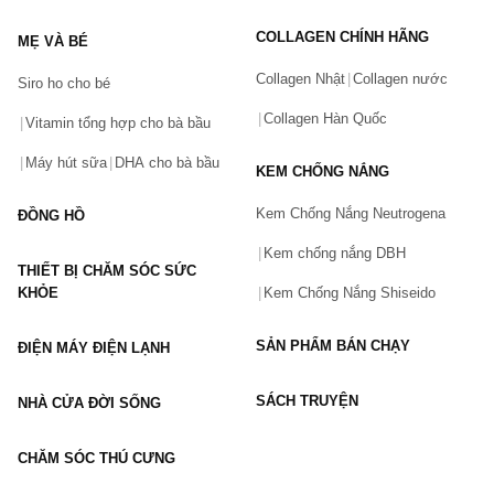
Tên của bạn
(*)
COLLAGEN CHÍNH HÃNG
MẸ VÀ BÉ
Collagen Nhật
Collagen nước
Siro ho cho bé
Số điện thoại
(*)
Collagen Hàn Quốc
Vitamin tổng hợp cho bà bầu
Máy hút sữa
DHA cho bà bầu
KEM CHỐNG NẮNG
Email
Kem Chống Nắng Neutrogena
ĐỒNG HỒ
Kem chống nắng DBH
THIẾT BỊ CHĂM SÓC SỨC
Vấn đề
(*)
KHỎE
Kem Chống Nắng Shiseido
SẢN PHẨM BÁN CHẠY
ĐIỆN MÁY ĐIỆN LẠNH
Mô tả
(*)
SÁCH TRUYỆN
NHÀ CỬA ĐỜI SỐNG
CHĂM SÓC THÚ CƯNG