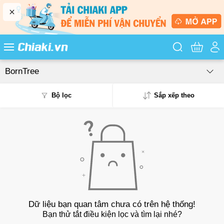
Tìm kiếm sản
BornTree
Bộ lọc
Sắp xếp theo
Phổ biến
Mua nhiều
Mới nhất
Giá từ thấp - cao
Dữ liệu bạn quan tâm chưa có trên hệ thống!
Bạn thử tắt điều kiện lọc và tìm lại nhé?
Giá từ cao - thấp