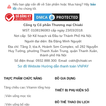
Nếu bạn gặp vấn đề về
Sản phẩm
hoặc
Mua hàng
? Hãy
báo
lỗi
cho chúng tôi.
🎁 Đừng Bỏ Lỡ! 🎁
Công ty Cổ phần Thương mại Chiaki
MST: 0108196083 cấp ngày 23/03/2018.
Mã Giảm Giá Dành Riêng Cho Bạn
Nơi cấp: Sở Kế hoạch và Đầu tư Thành Phố Hà Nội.
Giảm ngay
-
cho bất kỳ đơn hàng nào.
Người đại diện: Bà Đặng Minh Nguyệt
Địa chỉ: Tầng 3, tòa A, Hoành Sơn Complex, số 282 Nguyễn
Huy Tưởng, phường Thanh Xuân Trung, quận Thanh Xuân,
XXX-XXXX
thành phố Hà Nội
Số điện thoại: 0932.888.300. Email:
cskh@chiaki.vn
Số lần áp dụng:
1
lần
Sơ đồ Website
Hướng dẫn thanh toán VNPAY
Áp dụng cho đơn hàng từ:
0
Chỉ áp dụng cho gian hàng:
THỰC PHẨM CHỨC NĂNG
ĐỒ GIA DỤNG
Ngày hết hạn:
Tăng chiều cao
Vitamin tổng hợp
THIẾT BỊ PHỤ KIỆN SỐ
LẤY MÃ NGAY
Viên uống mọc tóc
ĐỒ THỂ THAO DU LỊCH
Viên uống bổ não