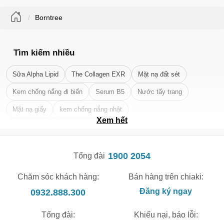
Borntree
Tìm kiếm nhiều
Sữa Alpha Lipid
The Collagen EXR
Mặt nạ đất sét
Kem chống nắng đi biển
Serum B5
Nước tẩy trang
Mặt nạ giấy
kem chống nắng nhật
Xem hết
Tẩy tế bào chết da mặt tốt nhất
1900 2054
Tổng đài
Chăm sóc khách hàng:
Bán hàng trên chiaki:
0932.888.300
Đăng ký ngay
Tổng đài:
Khiếu nại, báo lỗi: