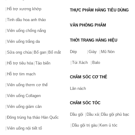
Hỗ trợ xương khớp
THỰC PHẨM HÀNG TIÊU DÙNG
Tinh dầu hoa anh thảo
VĂN PHÒNG PHẨM
Viên uống chống nắng
THỜI TRANG HÀNG HIỆU
Viên uống trắng da
Dép
Giày
Mũ Nón
Sữa ong chúa
Bổ gan
Bổ mắt
Túi Xách
Balo
Hỗ trợ tiêu hóa
Tảo biển
Hỗ trợ tim mạch
CHĂM SÓC CƠ THỂ
Viên uống thơm cơ thể
Lăn nách
Viên uống Collagen
CHĂM SÓC TÓC
Viên uống giảm cân
Dầu gội
Dầu xả
Dầu gội phủ bạc
Đông trùng hạ thảo Hàn Quốc
Dầu gội trị gàu
Kem ủ tóc
Viên uống nội tiết tố