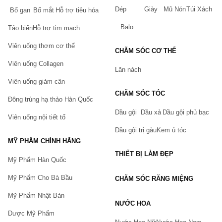
Dép
Giày
Mũ Nón
Túi Xách
Bổ gan
Bổ mắt
Hỗ trợ tiêu hóa
Balo
Tảo biển
Hỗ trợ tim mạch
Viên uống thơm cơ thể
CHĂM SÓC CƠ THỂ
Viên uống Collagen
Lăn nách
Viên uống giảm cân
CHĂM SÓC TÓC
Đông trùng hạ thảo Hàn Quốc
Dầu gội
Dầu xả
Dầu gội phủ bạc
Viên uống nội tiết tố
Dầu gội trị gàu
Kem ủ tóc
MỸ PHẨM CHÍNH HÃNG
THIẾT BỊ LÀM ĐẸP
Mỹ Phẩm Hàn Quốc
Mỹ Phẩm Cho Bà Bầu
CHĂM SÓC RĂNG MIỆNG
Mỹ Phẩm Nhật Bản
NƯỚC HOA
Dược Mỹ Phẩm