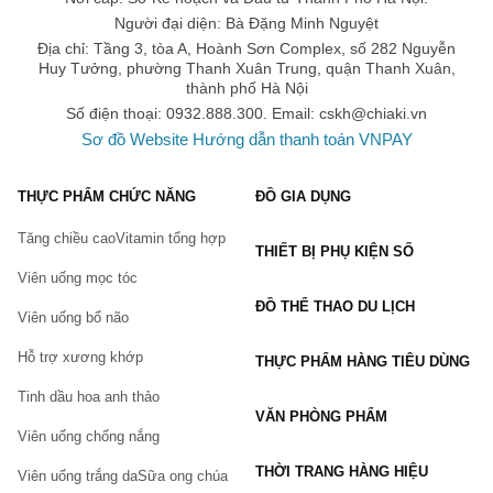
Người đại diện: Bà Đặng Minh Nguyệt
Địa chỉ: Tầng 3, tòa A, Hoành Sơn Complex, số 282 Nguyễn
Huy Tưởng, phường Thanh Xuân Trung, quận Thanh Xuân,
thành phố Hà Nội
Số điện thoại: 0932.888.300. Email:
cskh@chiaki.vn
Sơ đồ Website
Hướng dẫn thanh toán VNPAY
THỰC PHẨM CHỨC NĂNG
ĐỒ GIA DỤNG
Tăng chiều cao
Vitamin tổng hợp
THIẾT BỊ PHỤ KIỆN SỐ
Viên uống mọc tóc
ĐỒ THỂ THAO DU LỊCH
Viên uống bổ não
Hỗ trợ xương khớp
THỰC PHẨM HÀNG TIÊU DÙNG
Tinh dầu hoa anh thảo
VĂN PHÒNG PHẨM
Viên uống chống nắng
THỜI TRANG HÀNG HIỆU
Viên uống trắng da
Sữa ong chúa