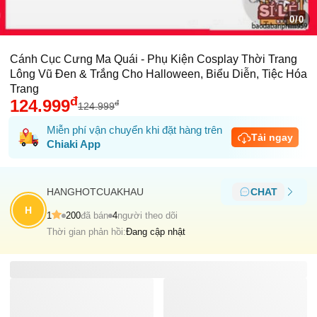
0/0
Cánh Cục Cưng Ma Quái - Phụ Kiện Cosplay Thời Trang
Lông Vũ Đen & Trắng Cho Halloween, Biểu Diễn, Tiệc Hóa
Trang
đ
124.999
đ
124.999
Miễn phí vận chuyển khi đặt hàng trên
Tải ngay
Chiaki App
HANGHOTCUAKHAU
CHAT
H
1
200
đã bán
4
người theo dõi
Thời gian phản hồi:
Đang cập nhật