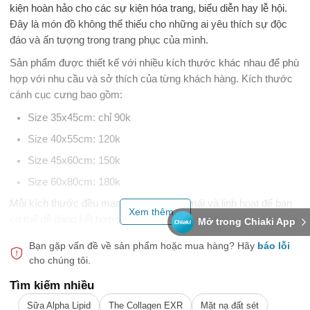
kiện hoàn hảo cho các sự kiện hóa trang, biểu diễn hay lễ hội.
Đây là món đồ không thể thiếu cho những ai yêu thích sự độc
đáo và ấn tượng trong trang phục của mình.
Sản phẩm được thiết kế với nhiều kích thước khác nhau để phù
hợp với nhu cầu và sở thích của từng khách hàng. Kích thước
cánh cục cưng bao gồm:
Size 35x45cm: chỉ 90k
Size 40x55cm: 120k
Size 45x60cm: 150k
Size 60x80cm: 180k
Mỗi kích thước đều mang đến sự thoải mái và linh hoạt để bạn
Xem thêm...
có thể dễ dàng kết hợp với nhiều kiểu trang phục khác nhau. Từ
Mở trong Chiaki App
những bộ đồ hóa trang cho đến những trang phục biểu diễn,
Bạn gặp vấn đề về sản phẩm hoặc mua hàng?
Hãy
báo lỗi
cánh cục cưng sẽ giúp bạn nổi bật giữa đám đông.
cho chúng tôi.
Với màu sắc chủ đạo là Đen và Trắng, sản phẩm mang đến sự
Tìm kiếm nhiều
huyền bí và sang trọng, dễ dàng phối hợp với nhiều bộ trang
phục khác nhau. Khả năng tạo điểm nhấn nổi bật là một trong
Sữa Alpha Lipid
The Collagen EXR
Mặt nạ đất sét