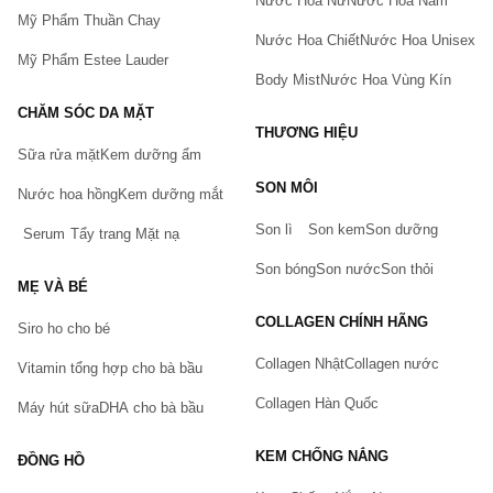
Nước Hoa Nữ
Nước Hoa Nam
Mỹ Phẩm Thuần Chay
Nước Hoa Chiết
Nước Hoa Unisex
Mỹ Phẩm Estee Lauder
Body Mist
Nước Hoa Vùng Kín
CHĂM SÓC DA MẶT
THƯƠNG HIỆU
Sữa rửa mặt
Kem dưỡng ẩm
Bạn gặp vấn đề về sản phẩm hay mua hàng?
SON MÔI
Hãy báo lỗi cho chúng tôi. Hoặc gọi cho chúng tôi qua số
Nước hoa hồng
Kem dưỡng mắt
0911.888.300
Son lì
Son kem
Son dưỡng
Serum
Tẩy trang
Mặt nạ
Tên của bạn
(*)
Son bóng
Son nước
Son thỏi
MẸ VÀ BÉ
COLLAGEN CHÍNH HÃNG
Siro ho cho bé
Số điện thoại
(*)
Collagen Nhật
Collagen nước
Vitamin tổng hợp cho bà bầu
Collagen Hàn Quốc
Máy hút sữa
DHA cho bà bầu
Email
KEM CHỐNG NẮNG
ĐỒNG HỒ