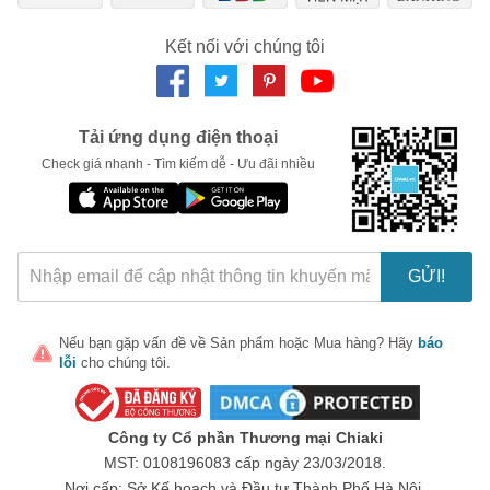
Ngày hết hạn:
hàng sẽ được chúng tôi cung cấp đầy đủ khi bạn liên hệ. Đừng
Kết nối với chúng tôi
bỏ lỡ cơ hội sở hữu cánh cục cưng tuyệt đẹp này!
LẤY MÃ NGAY
#squishy
Tải ứng dụng điện thoại
Check giá nhanh - Tìm kiếm dễ - Ưu đãi nhiều
GỬI!
Nếu bạn gặp vấn đề về
Sản phẩm
hoặc
Mua hàng
? Hãy
báo
lỗi
cho chúng tôi.
Công ty Cổ phần Thương mại Chiaki
MST: 0108196083 cấp ngày 23/03/2018.
Nơi cấp: Sở Kế hoạch và Đầu tư Thành Phố Hà Nội.