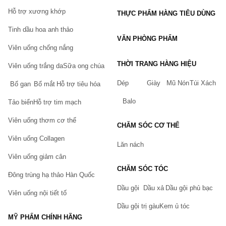
Hỗ trợ xương khớp
THỰC PHẨM HÀNG TIÊU DÙNG
Tinh dầu hoa anh thảo
VĂN PHÒNG PHẨM
Viên uống chống nắng
THỜI TRANG HÀNG HIỆU
Viên uống trắng da
Sữa ong chúa
Dép
Giày
Mũ Nón
Túi Xách
Bổ gan
Bổ mắt
Hỗ trợ tiêu hóa
Balo
Tảo biển
Hỗ trợ tim mạch
Viên uống thơm cơ thể
CHĂM SÓC CƠ THỂ
Viên uống Collagen
Lăn nách
Viên uống giảm cân
CHĂM SÓC TÓC
Đông trùng hạ thảo Hàn Quốc
Dầu gội
Dầu xả
Dầu gội phủ bạc
Viên uống nội tiết tố
Dầu gội trị gàu
Kem ủ tóc
MỸ PHẨM CHÍNH HÃNG