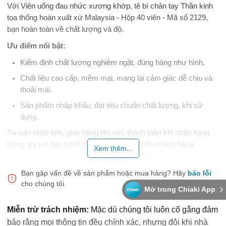
Với Viên uống đau nhức xương khớp, tê bì chân tay Thần kinh
tọa thống hoàn xuất xứ Malaysia - Hộp 40 viên - Mã số 2129,
bạn hoàn toàn về chất lượng và độ.
Ưu điểm nổi bật:
Kiểm định chất lượng nghiêm ngặt, đúng hàng như hình.
Chất liệu cao cấp, mềm mại, mang lại cảm giác dễ chịu và
thoải mái.
Sản phẩm nhập khẩu, đạt tiêu chuẩn chất lượng, khi sử
dụng.
Tư vấn nhiệt tình, giao hàng tận nơi, thanh toán khi nhận hàng.
Đóng gói kín đáo tuyệt đối, bảo mật thông tin khách hàng.
Xem thêm...
Lưu ý khi sử dụng:
Bảo quản nơi khô ráo, thoáng mát, tránh
ánh nắng trực tiếp. Kiểm tra hạn sử dụng và tình trạng bao bì
Bạn gặp vấn đề về sản phẩm hoặc mua hàng?
Hãy
báo lỗi
cho chúng tôi.
trước khi dùng.
Mở trong Chiaki App
Chọn Snap Shop để về chất lượng và dịch vụ.
Miễn trừ trách nhiệm:
Mặc dù chúng tôi luôn cố gắng đảm
bảo rằng mọi thông tin đều chính xác, nhưng đôi khi nhà
Thực phẩm này không phải là thuốc, không có tác dụng thay