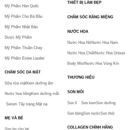
THIẾT BỊ LÀM ĐẸP
Mỹ Phẩm Hàn Quốc
Mỹ Phẩm Cho Bà Bầu
CHĂM SÓC RĂNG MIỆNG
Mỹ Phẩm Nhật Bản
NƯỚC HOA
Dược Mỹ Phẩm
Nước Hoa Nữ
Nước Hoa Nam
Mỹ Phẩm Thuần Chay
Nước Hoa Chiết
Nước Hoa Unisex
Mỹ Phẩm Estee Lauder
Body Mist
Nước Hoa Vùng Kín
CHĂM SÓC DA MẶT
THƯƠNG HIỆU
Sữa rửa mặt
Kem dưỡng ẩm
Bạn gặp vấn đề về sản phẩm hay mua hàng?
SON MÔI
Hãy báo lỗi cho chúng tôi. Hoặc gọi cho chúng tôi qua số
Nước hoa hồng
Kem dưỡng mắt
0911.888.300
Son lì
Son kem
Son dưỡng
Serum
Tẩy trang
Mặt nạ
Tên của bạn
(*)
Son bóng
Son nước
Son thỏi
MẸ VÀ BÉ
COLLAGEN CHÍNH HÃNG
Siro ho cho bé