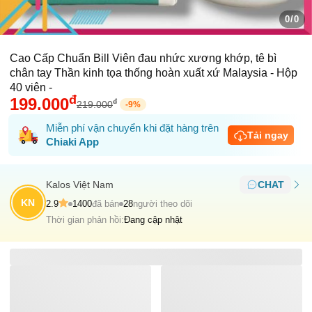
0/0
Cao Cấp Chuẩn Bill Viên đau nhức xương khớp, tê bì
chân tay Thần kinh tọa thống hoàn xuất xứ Malaysia - Hộp
40 viên -
đ
199.000
đ
219.000
-
9
%
Miễn phí vận chuyển khi đặt hàng trên
Tải ngay
Chiaki App
Kalos Việt Nam
CHAT
KN
2.9
1400
đã bán
28
người theo dõi
Thời gian phản hồi:
Đang cập nhật