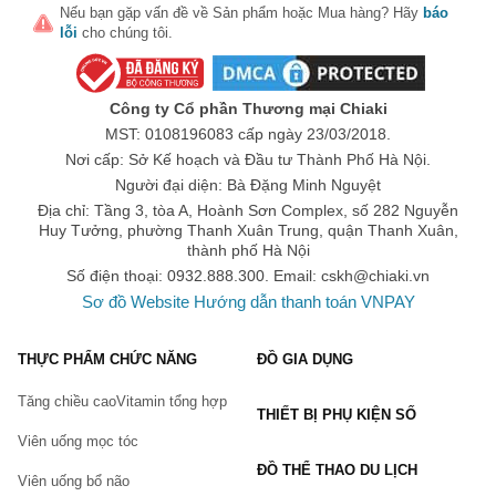
Nếu bạn gặp vấn đề về
Sản phẩm
hoặc
Mua hàng
? Hãy
báo
lỗi
cho chúng tôi.
Công ty Cổ phần Thương mại Chiaki
MST: 0108196083 cấp ngày 23/03/2018.
Nơi cấp: Sở Kế hoạch và Đầu tư Thành Phố Hà Nội.
Người đại diện: Bà Đặng Minh Nguyệt
Địa chỉ: Tầng 3, tòa A, Hoành Sơn Complex, số 282 Nguyễn
Huy Tưởng, phường Thanh Xuân Trung, quận Thanh Xuân,
thành phố Hà Nội
Số điện thoại: 0932.888.300. Email:
cskh@chiaki.vn
Sơ đồ Website
Hướng dẫn thanh toán VNPAY
THỰC PHẨM CHỨC NĂNG
ĐỒ GIA DỤNG
Tăng chiều cao
Vitamin tổng hợp
THIẾT BỊ PHỤ KIỆN SỐ
Viên uống mọc tóc
ĐỒ THỂ THAO DU LỊCH
Viên uống bổ não