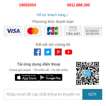
Số lần áp dụng:
1
lần
19002054
0911.888.300
Áp dụng cho đơn hàng từ:
0
Chỉ áp dụng cho gian hàng:
Hỗ trợ khách hàng
Ngày hết hạn:
Phương thức thanh toán
LẤY MÃ NGAY
Kết nối với chúng tôi
Tải ứng dụng điện thoại
Check giá nhanh - Tìm kiếm dễ - Ưu đãi nhiều
GỬI!