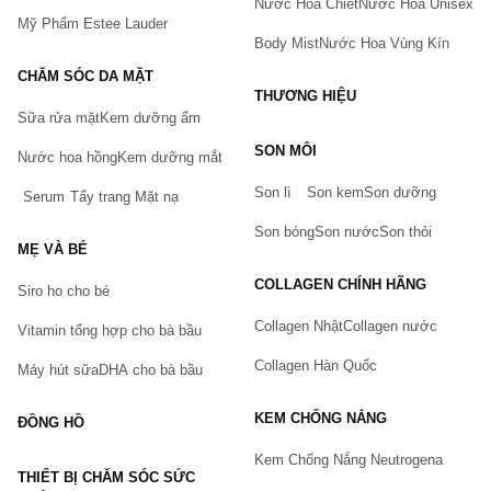
Nước Hoa Chiết
Nước Hoa Unisex
Mỹ Phẩm Estee Lauder
Body Mist
Nước Hoa Vùng Kín
CHĂM SÓC DA MẶT
THƯƠNG HIỆU
Sữa rửa mặt
Kem dưỡng ẩm
Bạn gặp vấn đề về sản phẩm hay mua hàng?
SON MÔI
Hãy báo lỗi cho chúng tôi. Hoặc gọi cho chúng tôi qua số
Nước hoa hồng
Kem dưỡng mắt
0911.888.300
Son lì
Son kem
Son dưỡng
Serum
Tẩy trang
Mặt nạ
Tên của bạn
(*)
Son bóng
Son nước
Son thỏi
MẸ VÀ BÉ
COLLAGEN CHÍNH HÃNG
Siro ho cho bé
Số điện thoại
(*)
Collagen Nhật
Collagen nước
Vitamin tổng hợp cho bà bầu
Collagen Hàn Quốc
Máy hút sữa
DHA cho bà bầu
Email
KEM CHỐNG NẮNG
ĐỒNG HỒ
Kem Chống Nắng Neutrogena
THIẾT BỊ CHĂM SÓC SỨC
Vấn đề
(*)