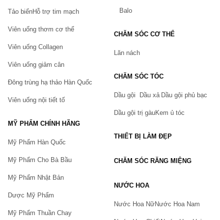
Balo
Tảo biển
Hỗ trợ tim mạch
Viên uống thơm cơ thể
CHĂM SÓC CƠ THỂ
Viên uống Collagen
Lăn nách
Viên uống giảm cân
CHĂM SÓC TÓC
Đông trùng hạ thảo Hàn Quốc
Dầu gội
Dầu xả
Dầu gội phủ bạc
Viên uống nội tiết tố
Dầu gội trị gàu
Kem ủ tóc
MỸ PHẨM CHÍNH HÃNG
THIẾT BỊ LÀM ĐẸP
Mỹ Phẩm Hàn Quốc
Mỹ Phẩm Cho Bà Bầu
CHĂM SÓC RĂNG MIỆNG
Mỹ Phẩm Nhật Bản
NƯỚC HOA
Dược Mỹ Phẩm
Nước Hoa Nữ
Nước Hoa Nam
Mỹ Phẩm Thuần Chay