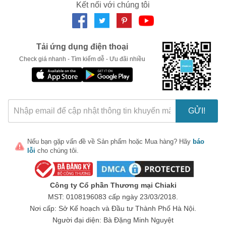
Thành phần tự nhiên, lành tính và không gây kích ứng cho
Kết nối với chúng tôi
da.
LẤY MÃ NGAY
Dễ dàng vệ sinh sau khi sử dụng.
Thích hợp cho cả những sản phẩm cao su và các loại bao
Tải ứng dụng điện thoại
cao su khác.
Check giá nhanh - Tìm kiếm dễ - Ưu đãi nhiều
Gel trơn Powgaman" />
Hướng dẫn sử dụng
Gel trơn
Powgaman
Để sản phẩm đạt hiệu quả cao, bạn hãy thực hiện theo các
bước sau:
GỬI!
Lắc đều chai trước khi sử dụng để được khuyến cáo gel
đều.
Nếu bạn gặp vấn đề về
Sản phẩm
hoặc
Mua hàng
? Hãy
báo
lỗi
cho chúng tôi.
Bóp nhẹ chai để lấy lượng gel vừa đủ lên vùng cần thiết.
Từ từ thoa đều gel lên vùng da mong muốn, có thể sử
dụng nhiều lần nếu cần thiết.
Công ty Cổ phần Thương mại Chiaki
Sử dụng gel trước khi nhập cuộc để có trải nghiệm tuyệt
MST: 0108196083 cấp ngày 23/03/2018.
vời.
Nơi cấp: Sở Kế hoạch và Đầu tư Thành Phố Hà Nội.
Người đại diện: Bà Đặng Minh Nguyệt
Gel trơn Powgaman" />