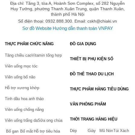
Địa chỉ: Tầng 3, tòa A, Hoành Sơn Complex, số 282 Nguyễn
Một số lưu ý khi sử dụng
Gel trơn
Powgaman
Huy Tưởng, phường Thanh Xuân Trung, quận Thanh Xuân,
thành phố Hà Nội
Tránh tiếp xúc với mắt và vết thương hở.
Số điện thoại: 0932.888.300. Email:
cskh@chiaki.vn
Ngưng sử dụng nếu có dấu hiệu kích ứng hay dị ứng.
Sơ đồ Website
Hướng dẫn thanh toán VNPAY
Bảo quản nơi khô ráo, tránh ánh nắng trực tiếp.
Không sử dụng quá hạn sử dụng in trên bao bì.
THỰC PHẨM CHỨC NĂNG
ĐỒ GIA DỤNG
Sản phẩm là một trong những quyết định ưu việt cho những ai
Tăng chiều cao
Vitamin tổng hợp
đang tìm kiếm một giải pháp tiện lợi, lành tính và hiệu quả trong
THIẾT BỊ PHỤ KIỆN SỐ
việc tăng cường đời sống tình dục của mình. Đừng bỏ lỡ cơ hội
Viên uống mọc tóc
trải nghiệm sự khác biệt mà
Gel trơn
Powgaman mang lại.
ĐỒ THỂ THAO DU LỊCH
Viên uống bổ não
Gel trơn Powgaman" />
Hỗ trợ xương khớp
THỰC PHẨM HÀNG TIÊU DÙNG
Hãy trải nghiệm ngay hôm nay để cảm nhận sự khác biệt và tận
hưởng những giây phút trọn vẹn bên người bạn đời của bạn với
Tinh dầu hoa anh thảo
Gel trơn
hỗ trợ dành cho nam giới Powgaman!
VĂN PHÒNG PHẨM
Viên uống chống nắng
THỜI TRANG HÀNG HIỆU
Viên uống trắng da
Sữa ong chúa
Dép
Giày
Mũ Nón
Túi Xách
Bổ gan
Bổ mắt
Hỗ trợ tiêu hóa