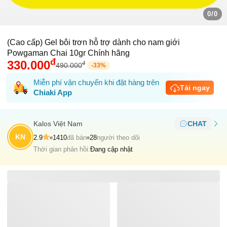
0/0
(Cao cấp) Gel bôi trơn hỗ trợ dành cho nam giới
Powgaman Chai 10gr Chính hãng
đ
330.000
đ
490.000
-
33
%
Miễn phí vận chuyển khi đặt hàng trên
Tải ngay
Chiaki App
Kalos Việt Nam
CHAT
KN
2.9
1410
đã bán
28
người theo dõi
Thời gian phản hồi:
Đang cập nhật