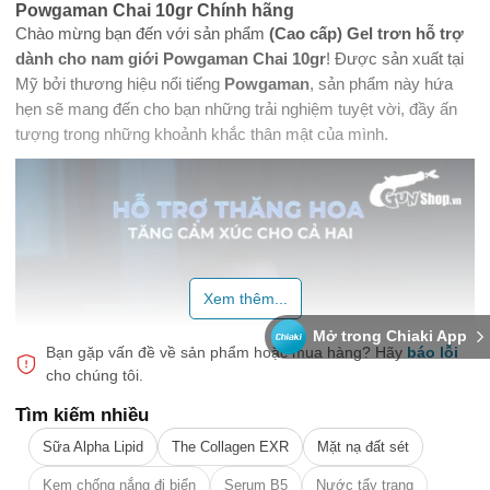
Powgaman Chai 10gr Chính hãng
Chào mừng bạn đến với sản phẩm
(Cao cấp)
Gel trơn
hỗ trợ
dành cho nam giới Powgaman Chai 10gr
! Được sản xuất tại
Mỹ bởi thương hiệu nổi tiếng
Powgaman
, sản phẩm này hứa
hẹn sẽ mang đến cho bạn những trải nghiệm tuyệt vời, đầy ấn
tượng trong những khoảnh khắc thân mật của mình.
Xem thêm...
Mở trong Chiaki App
Bạn gặp vấn đề về sản phẩm hoặc mua hàng?
Hãy
báo lỗi
cho chúng tôi.
Tìm kiếm nhiều
Sữa Alpha Lipid
The Collagen EXR
Mặt nạ đất sét
Kem chống nắng đi biển
Serum B5
Nước tẩy trang