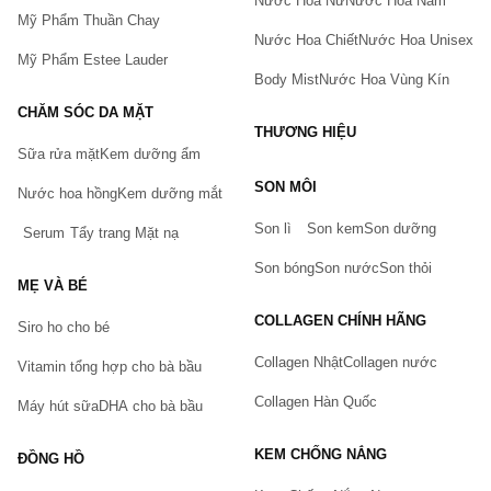
Nước Hoa Nữ
Nước Hoa Nam
Mỹ Phẩm Thuần Chay
Nước Hoa Chiết
Nước Hoa Unisex
Mỹ Phẩm Estee Lauder
Body Mist
Nước Hoa Vùng Kín
CHĂM SÓC DA MẶT
THƯƠNG HIỆU
Sữa rửa mặt
Kem dưỡng ẩm
Bạn gặp vấn đề về sản phẩm hay mua hàng?
SON MÔI
Hãy báo lỗi cho chúng tôi. Hoặc gọi cho chúng tôi qua số
Nước hoa hồng
Kem dưỡng mắt
0911.888.300
Son lì
Son kem
Son dưỡng
Serum
Tẩy trang
Mặt nạ
Tên của bạn
(*)
Son bóng
Son nước
Son thỏi
MẸ VÀ BÉ
COLLAGEN CHÍNH HÃNG
Siro ho cho bé
Số điện thoại
(*)
Collagen Nhật
Collagen nước
Vitamin tổng hợp cho bà bầu
Collagen Hàn Quốc
Máy hút sữa
DHA cho bà bầu
Email
KEM CHỐNG NẮNG
ĐỒNG HỒ