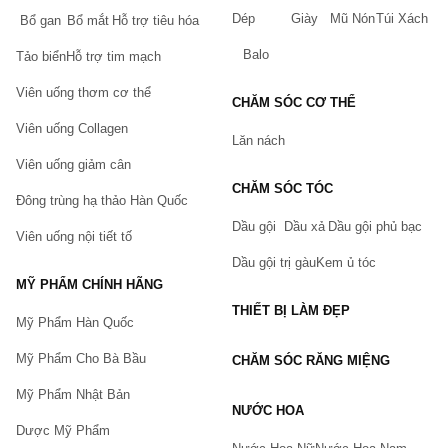
Dép
Giày
Mũ Nón
Túi Xách
Bổ gan
Bổ mắt
Hỗ trợ tiêu hóa
Balo
Tảo biển
Hỗ trợ tim mạch
Viên uống thơm cơ thể
CHĂM SÓC CƠ THỂ
Viên uống Collagen
Lăn nách
Viên uống giảm cân
CHĂM SÓC TÓC
Đông trùng hạ thảo Hàn Quốc
Dầu gội
Dầu xả
Dầu gội phủ bạc
Viên uống nội tiết tố
Dầu gội trị gàu
Kem ủ tóc
MỸ PHẨM CHÍNH HÃNG
THIẾT BỊ LÀM ĐẸP
Mỹ Phẩm Hàn Quốc
Mỹ Phẩm Cho Bà Bầu
CHĂM SÓC RĂNG MIỆNG
Mỹ Phẩm Nhật Bản
NƯỚC HOA
Dược Mỹ Phẩm