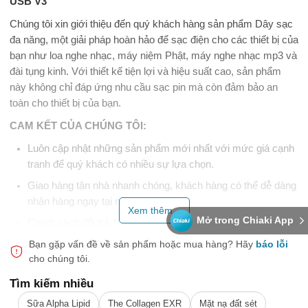
USB V3
Chúng tôi xin giới thiệu đến quý khách hàng sản phẩm Dây sạc
đa năng, một giải pháp hoàn hảo để sạc điện cho các thiết bị của
bạn như loa nghe nhạc, máy niệm Phật, máy nghe nhạc mp3 và
đài tụng kinh. Với thiết kế tiện lợi và hiệu suất cao, sản phẩm
này không chỉ đáp ứng nhu cầu sạc pin mà còn đảm bảo an
toàn cho thiết bị của bạn.
CAM KẾT CỦA CHÚNG TÔI:
Luôn cập nhật những sản phẩm mới nhất với mức giá cạnh
tranh để quý khách có nhiều sự lựa chọn.
Giao hàng tận nhà nhanh chóng, khách hàng có thể dễ dàng
nhận hàng ngay tại nơi cư trú.
Xem thêm...
Mở trong Chiaki App
Chính sách đổi trả 1 đổi 1 miễn phí khi sản phẩm gặp vấn đề
như vỡ, hỏng hoặc không đúng với hình ảnh mô tả.
Bạn gặp vấn đề về sản phẩm hoặc mua hàng?
Hãy
báo lỗi
cho chúng tôi.
Đội ngũ hỗ trợ khách hàng luôn sẵn lòng giải quyết mọi thắc
mắc và đơn hàng một cách nhanh nhất, với các phương án
Tìm kiếm nhiều
tối ưu nhất.
Sữa Alpha Lipid
The Collagen EXR
Mặt nạ đất sét