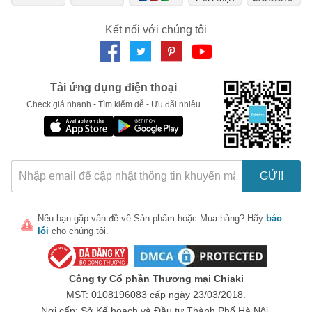
Ngày hết hạn:
V3 của chúng tôi sẽ là sự lựa chọn hoàn hảo cho bạn, không chỉ
Kết nối với chúng tôi
mang đến sự tiện lợi mà còn là mảnh ghép hoàn hảo trong bộ
LẤY MÃ NGAY
sưu tập phụ kiện điện tử của bạn. Hãy đặt hàng ngay hôm nay
để trải nghiệm sự khác biệt!
Tải ứng dụng điện thoại
Check giá nhanh - Tìm kiếm dễ - Ưu đãi nhiều
GỬI!
Nếu bạn gặp vấn đề về
Sản phẩm
hoặc
Mua hàng
? Hãy
báo
lỗi
cho chúng tôi.
Công ty Cổ phần Thương mại Chiaki
MST: 0108196083 cấp ngày 23/03/2018.
Nơi cấp: Sở Kế hoạch và Đầu tư Thành Phố Hà Nội.