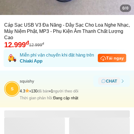
0/0
Cáp Sạc USB V3 Đa Năng - Dây Sạc Cho Loa Nghe Nhạc,
Máy Niệm Phật, MP3 - Phụ Kiện Âm Thanh Chất Lượng
Cao
đ
12.999
đ
12.999
Miễn phí vận chuyển khi đặt hàng trên
Tải ngay
Chiaki App
squishy
CHAT
S
4.3
130
đã bán
1
người theo dõi
Thời gian phản hồi:
Đang cập nhật