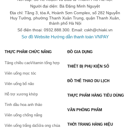
Người đại diện: Bà Đặng Minh Nguyệt
Địa chỉ: Tầng 3, tòa A, Hoành Sơn Complex, số 282 Nguyễn
Huy Tưởng, phường Thanh Xuân Trung, quận Thanh Xuân,
thành phố Hà Nội
Số điện thoại: 0932.888.300. Email:
cskh@chiaki.vn
Sơ đồ Website
Hướng dẫn thanh toán VNPAY
THỰC PHẨM CHỨC NĂNG
ĐỒ GIA DỤNG
Tăng chiều cao
Vitamin tổng hợp
THIẾT BỊ PHỤ KIỆN SỐ
Viên uống mọc tóc
ĐỒ THỂ THAO DU LỊCH
Viên uống bổ não
Hỗ trợ xương khớp
THỰC PHẨM HÀNG TIÊU DÙNG
Tinh dầu hoa anh thảo
VĂN PHÒNG PHẨM
Viên uống chống nắng
THỜI TRANG HÀNG HIỆU
Viên uống trắng da
Sữa ong chúa