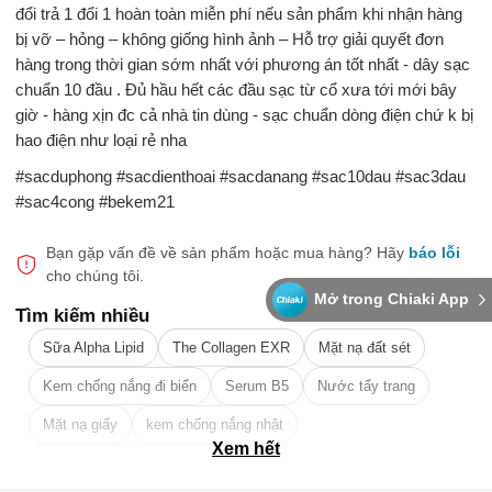
đổi trả 1 đổi 1 hoàn toàn miễn phí nếu sản phẩm khi nhận hàng
bị vỡ – hỏng – không giống hình ảnh – Hỗ trợ giải quyết đơn
hàng trong thời gian sớm nhất với phương án tốt nhất - dây sạc
chuẩn 10 đầu . Đủ hầu hết các đầu sạc từ cổ xưa tới mới bây
giờ - hàng xịn đc cả nhà tin dùng - sạc chuẩn dòng điện chứ k bị
hao điện như loại rẻ nha
#sacduphong #sacdienthoai #sacdanang #sac10dau #sac3dau
#sac4cong #bekem21
Bạn gặp vấn đề về sản phẩm hoặc mua hàng?
Hãy
báo lỗi
cho chúng tôi.
Mở trong Chiaki App
Tìm kiếm nhiều
Sữa Alpha Lipid
The Collagen EXR
Mặt nạ đất sét
Kem chống nắng đi biển
Serum B5
Nước tẩy trang
Mặt nạ giấy
kem chống nắng nhật
Xem hết
Tẩy tế bào chết da mặt tốt nhất