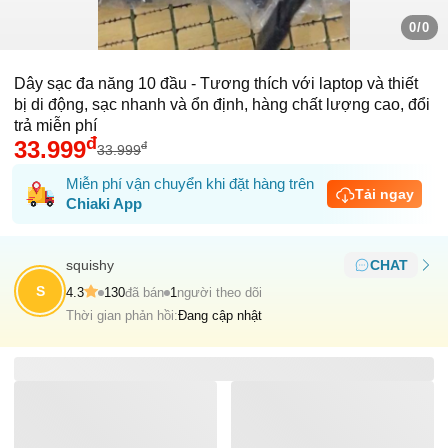
0/0
Dây sạc đa năng 10 đầu - Tương thích với laptop và thiết
bị di động, sạc nhanh và ổn định, hàng chất lượng cao, đổi
trả miễn phí
đ
33.999
đ
33.999
Miễn phí vận chuyển khi đặt hàng trên
Tải ngay
Chiaki App
squishy
CHAT
S
4.3
130
đã bán
1
người theo dõi
Thời gian phản hồi:
Đang cập nhật