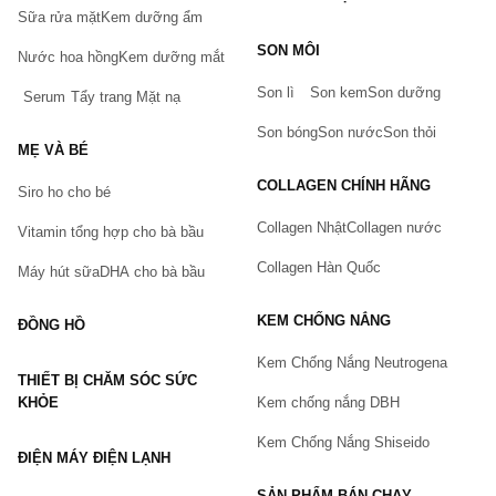
Sữa rửa mặt
Kem dưỡng ẩm
Bạn gặp vấn đề về sản phẩm hay mua hàng?
SON MÔI
Hãy báo lỗi cho chúng tôi. Hoặc gọi cho chúng tôi qua số
Nước hoa hồng
Kem dưỡng mắt
0911.888.300
Son lì
Son kem
Son dưỡng
Serum
Tẩy trang
Mặt nạ
Tên của bạn
(*)
Son bóng
Son nước
Son thỏi
MẸ VÀ BÉ
COLLAGEN CHÍNH HÃNG
Siro ho cho bé
Số điện thoại
(*)
Collagen Nhật
Collagen nước
Vitamin tổng hợp cho bà bầu
Collagen Hàn Quốc
Máy hút sữa
DHA cho bà bầu
Email
KEM CHỐNG NẮNG
ĐỒNG HỒ
Kem Chống Nắng Neutrogena
THIẾT BỊ CHĂM SÓC SỨC
Vấn đề
(*)
KHỎE
Kem chống nắng DBH
Kem Chống Nắng Shiseido
ĐIỆN MÁY ĐIỆN LẠNH
Mô tả
(*)
SẢN PHẨM BÁN CHẠY