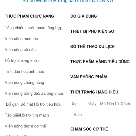
Sơ đồ Website
Hướng dẫn thanh toán VNPAY
THỰC PHẨM CHỨC NĂNG
ĐỒ GIA DỤNG
Tăng chiều cao
Vitamin tổng hợp
THIẾT BỊ PHỤ KIỆN SỐ
Viên uống mọc tóc
ĐỒ THỂ THAO DU LỊCH
Viên uống bổ não
Hỗ trợ xương khớp
THỰC PHẨM HÀNG TIÊU DÙNG
Tinh dầu hoa anh thảo
VĂN PHÒNG PHẨM
Viên uống chống nắng
THỜI TRANG HÀNG HIỆU
Viên uống trắng da
Sữa ong chúa
Dép
Giày
Mũ Nón
Túi Xách
Bổ gan
Bổ mắt
Hỗ trợ tiêu hóa
Balo
Tảo biển
Hỗ trợ tim mạch
Viên uống thơm cơ thể
CHĂM SÓC CƠ THỂ