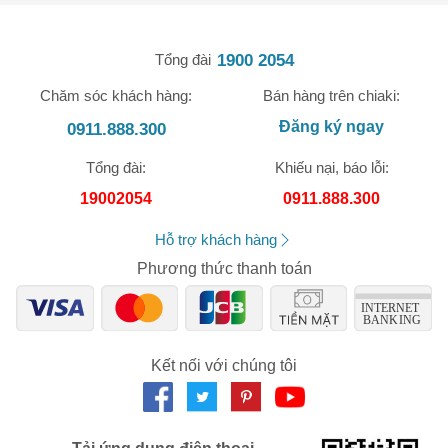
1900 2054
Tổng đài
Chăm sóc khách hàng:
Bán hàng trên chiaki:
Đăng ký ngay
0911.888.300
🎁 Đừng Bỏ Lỡ! 🎁
Tổng đài:
Khiếu nại, báo lỗi:
Mã Giảm Giá Dành Riêng Cho Bạn
19002054
0911.888.300
Giảm ngay
-
cho bất kỳ đơn hàng nào.
Hỗ trợ khách hàng
Phương thức thanh toán
XXX-XXXX
Số lần áp dụng:
1
lần
Áp dụng cho đơn hàng từ:
0
Kết nối với chúng tôi
Chỉ áp dụng cho gian hàng:
Ngày hết hạn:
LẤY MÃ NGAY