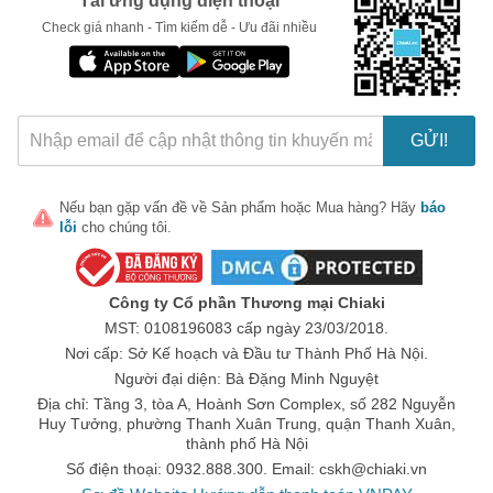
Tải ứng dụng điện thoại
Check giá nhanh - Tìm kiếm dễ - Ưu đãi nhiều
GỬI!
Nếu bạn gặp vấn đề về
Sản phẩm
hoặc
Mua hàng
? Hãy
báo
lỗi
cho chúng tôi.
Công ty Cổ phần Thương mại Chiaki
MST: 0108196083 cấp ngày 23/03/2018.
Nơi cấp: Sở Kế hoạch và Đầu tư Thành Phố Hà Nội.
Người đại diện: Bà Đặng Minh Nguyệt
Địa chỉ: Tầng 3, tòa A, Hoành Sơn Complex, số 282 Nguyễn
Huy Tưởng, phường Thanh Xuân Trung, quận Thanh Xuân,
thành phố Hà Nội
Số điện thoại: 0932.888.300. Email:
cskh@chiaki.vn