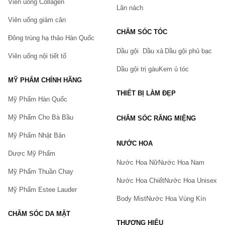
Viên uống Collagen
Lăn nách
Viên uống giảm cân
CHĂM SÓC TÓC
Đông trùng hạ thảo Hàn Quốc
Dầu gội
Dầu xả
Dầu gội phủ bạc
Viên uống nội tiết tố
Dầu gội trị gàu
Kem ủ tóc
MỸ PHẨM CHÍNH HÃNG
THIẾT BỊ LÀM ĐẸP
Mỹ Phẩm Hàn Quốc
Mỹ Phẩm Cho Bà Bầu
CHĂM SÓC RĂNG MIỆNG
Mỹ Phẩm Nhật Bản
NƯỚC HOA
Dược Mỹ Phẩm
Nước Hoa Nữ
Nước Hoa Nam
Mỹ Phẩm Thuần Chay
Nước Hoa Chiết
Nước Hoa Unisex
Mỹ Phẩm Estee Lauder
Body Mist
Nước Hoa Vùng Kín
CHĂM SÓC DA MẶT
THƯƠNG HIỆU