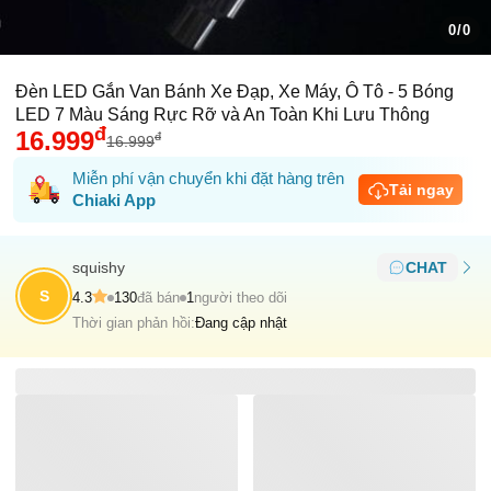
0/0
Đèn LED Gắn Van Bánh Xe Đạp, Xe Máy, Ô Tô - 5 Bóng
LED 7 Màu Sáng Rực Rỡ và An Toàn Khi Lưu Thông
đ
16.999
đ
16.999
Miễn phí vận chuyển khi đặt hàng trên
Tải ngay
Chiaki App
squishy
CHAT
S
4.3
130
đã bán
1
người theo dõi
Thời gian phản hồi:
Đang cập nhật