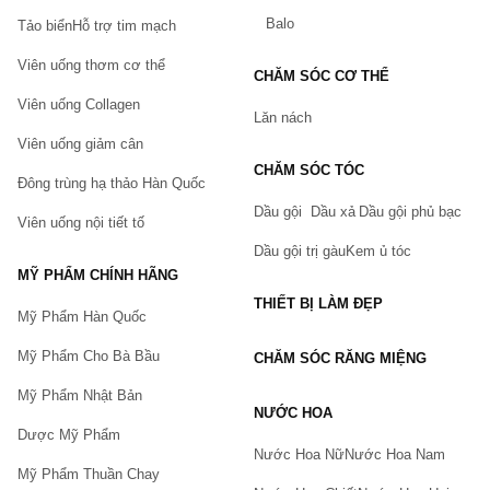
Balo
Tảo biển
Hỗ trợ tim mạch
Viên uống thơm cơ thể
CHĂM SÓC CƠ THỂ
Viên uống Collagen
Lăn nách
Viên uống giảm cân
CHĂM SÓC TÓC
Đông trùng hạ thảo Hàn Quốc
Dầu gội
Dầu xả
Dầu gội phủ bạc
Viên uống nội tiết tố
Dầu gội trị gàu
Kem ủ tóc
MỸ PHẨM CHÍNH HÃNG
THIẾT BỊ LÀM ĐẸP
Mỹ Phẩm Hàn Quốc
Mỹ Phẩm Cho Bà Bầu
CHĂM SÓC RĂNG MIỆNG
Mỹ Phẩm Nhật Bản
NƯỚC HOA
Dược Mỹ Phẩm
Nước Hoa Nữ
Nước Hoa Nam
Mỹ Phẩm Thuần Chay