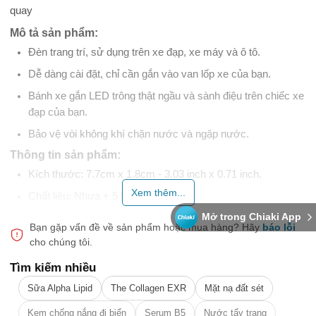
quay
Mô tả sản phẩm:
Đèn trang trí, sử dụng trên xe đạp, xe máy và ô tô.
Dễ dàng cài đặt, chỉ cần gắn vào van lốp xe của bạn.
Bánh xe gắn LED trông thật ngầu và sành điệu trên chiếc xe
đạp của bạn.
Bảo vệ vòi không khí chặn nước và ngập nước.
Thông tin sản phẩm:
Kích thước: 7.7cm x 1.8cm - 3.03 inch x 0.71 inch.
Xem thêm...
Chất liệu: Nhựa + 5 bóng LED
Mở trong Chiaki App
Số lượng: 2
Bạn gặp vấn đề về sản phẩm hoặc mua hàng?
Hãy
báo lỗi
Nguồn điện: 3 x pin nút AG10 LR1130 - 1.5V cho mỗi đèn
cho chúng tôi.
(có kèm theo)
Tìm kiếm nhiều
Gói hàng bao gồm:
Sữa Alpha Lipid
The Collagen EXR
Mặt nạ đất sét
2 x 5 Đèn 5 bóng LED Gắn Van Bánh Xe Đạp
Kem chống nắng đi biển
Serum B5
Nước tẩy trang