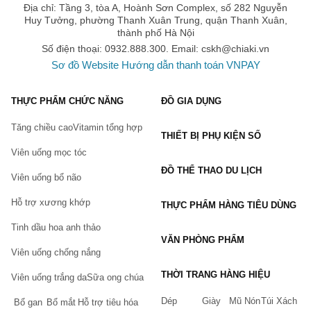
Địa chỉ: Tầng 3, tòa A, Hoành Sơn Complex, số 282 Nguyễn
Huy Tưởng, phường Thanh Xuân Trung, quận Thanh Xuân,
thành phố Hà Nội
Số điện thoại: 0932.888.300. Email:
cskh@chiaki.vn
Sơ đồ Website
Hướng dẫn thanh toán VNPAY
THỰC PHẨM CHỨC NĂNG
ĐỒ GIA DỤNG
Tăng chiều cao
Vitamin tổng hợp
THIẾT BỊ PHỤ KIỆN SỐ
Viên uống mọc tóc
ĐỒ THỂ THAO DU LỊCH
Viên uống bổ não
Hỗ trợ xương khớp
THỰC PHẨM HÀNG TIÊU DÙNG
Tinh dầu hoa anh thảo
VĂN PHÒNG PHẨM
Viên uống chống nắng
THỜI TRANG HÀNG HIỆU
Viên uống trắng da
Sữa ong chúa
Dép
Giày
Mũ Nón
Túi Xách
Bổ gan
Bổ mắt
Hỗ trợ tiêu hóa