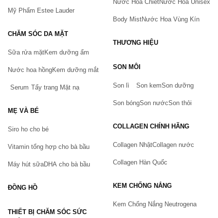
Nước Hoa Chiết
Nước Hoa Unisex
Mỹ Phẩm Estee Lauder
Body Mist
Nước Hoa Vùng Kín
CHĂM SÓC DA MẶT
THƯƠNG HIỆU
Sữa rửa mặt
Kem dưỡng ẩm
Bạn gặp vấn đề về sản phẩm hay mua hàng?
SON MÔI
Hãy báo lỗi cho chúng tôi. Hoặc gọi cho chúng tôi qua số
Nước hoa hồng
Kem dưỡng mắt
0911.888.300
Son lì
Son kem
Son dưỡng
Serum
Tẩy trang
Mặt nạ
Tên của bạn
(*)
Son bóng
Son nước
Son thỏi
MẸ VÀ BÉ
COLLAGEN CHÍNH HÃNG
Siro ho cho bé
Số điện thoại
(*)
Collagen Nhật
Collagen nước
Vitamin tổng hợp cho bà bầu
Collagen Hàn Quốc
Máy hút sữa
DHA cho bà bầu
Email
KEM CHỐNG NẮNG
ĐỒNG HỒ
Kem Chống Nắng Neutrogena
THIẾT BỊ CHĂM SÓC SỨC
Vấn đề
(*)