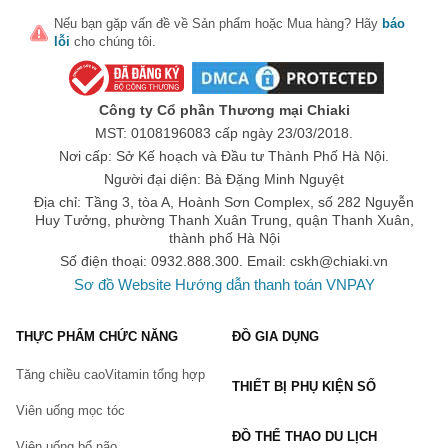
Nếu bạn gặp vấn đề về
Sản phẩm
hoặc
Mua hàng
? Hãy
báo
lỗi
cho chúng tôi.
Công ty Cổ phần Thương mại Chiaki
MST: 0108196083 cấp ngày 23/03/2018.
Nơi cấp: Sở Kế hoạch và Đầu tư Thành Phố Hà Nội.
Người đại diện: Bà Đặng Minh Nguyệt
Địa chỉ: Tầng 3, tòa A, Hoành Sơn Complex, số 282 Nguyễn
Huy Tưởng, phường Thanh Xuân Trung, quận Thanh Xuân,
thành phố Hà Nội
Số điện thoại: 0932.888.300. Email:
cskh@chiaki.vn
Sơ đồ Website
Hướng dẫn thanh toán VNPAY
THỰC PHẨM CHỨC NĂNG
ĐỒ GIA DỤNG
Tăng chiều cao
Vitamin tổng hợp
THIẾT BỊ PHỤ KIỆN SỐ
Viên uống mọc tóc
ĐỒ THỂ THAO DU LỊCH
Viên uống bổ não