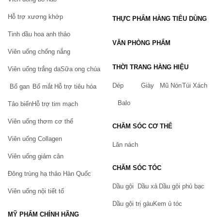
Hỗ trợ xương khớp
THỰC PHẨM HÀNG TIÊU DÙNG
Tinh dầu hoa anh thảo
VĂN PHÒNG PHẨM
Viên uống chống nắng
THỜI TRANG HÀNG HIỆU
Viên uống trắng da
Sữa ong chúa
Dép
Giày
Mũ Nón
Túi Xách
Bổ gan
Bổ mắt
Hỗ trợ tiêu hóa
Balo
Tảo biển
Hỗ trợ tim mạch
Viên uống thơm cơ thể
CHĂM SÓC CƠ THỂ
Viên uống Collagen
Lăn nách
Viên uống giảm cân
CHĂM SÓC TÓC
Đông trùng hạ thảo Hàn Quốc
Dầu gội
Dầu xả
Dầu gội phủ bạc
Viên uống nội tiết tố
Dầu gội trị gàu
Kem ủ tóc
MỸ PHẨM CHÍNH HÃNG