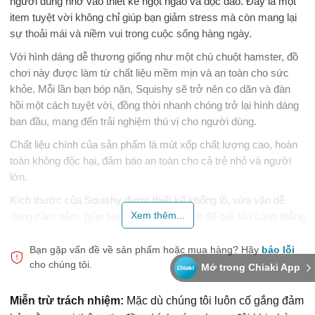
người dùng nhờ vào thiết kế ngọt ngào và độc đáo. Đây là một
item tuyệt vời không chỉ giúp bạn giảm stress mà còn mang lại
sự thoải mái và niềm vui trong cuộc sống hàng ngày.
Với hình dáng dễ thương giống như một chú chuột hamster, đồ
chơi này được làm từ chất liệu mềm mịn và an toàn cho sức
khỏe. Mỗi lần bạn bóp nặn, Squishy sẽ trở nên co dãn và đàn
hồi một cách tuyệt vời, đồng thời nhanh chóng trở lại hình dáng
ban đầu, mang đến trải nghiệm thú vị cho người dùng.
Chất liệu chính của sản phẩm là mút xốp chất lượng cao, hoàn
toàn không độc hại, đảm báo an toàn cho cả trẻ nhỏ và người
lớn.
Kích thước của Squishy được thiết kế khổng lồ, vừa vặn dễ
Xem thêm...
dàng cầm nắm, giúp bạn có thể bóp mạnh để giải tỏa căng thẳng
và mệt mỏi. Bên cạnh đó, sản phẩm cũng thích hợp dùng làm
quà tặng ý nghĩa cho bạn bè và người thân trong những dịp đặc
Bạn gặp vấn đề về sản phẩm hoặc mua hàng?
Hãy
báo lỗi
cho chúng tôi.
biệt. Bạn có thể trang trí bàn làm việc hoặc phòng ngủ bằng món
Mở trong Chiaki App
đồ chơi này, làm nổi bật thêm không gian sống của mình.
Miễn trừ trách nhiệm:
Mặc dù chúng tôi luôn cố gắng đảm
Squishy được biết đến như là một món đồ chơi thú vị trong các