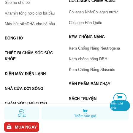
COLLAGEN CHÍNH HÃNG
Siro ho cho bé
Số điện thoại
(*)
Collagen Nhật
Collagen nước
Vitamin tổng hợp cho bà bầu
Collagen Hàn Quốc
Máy hút sữa
DHA cho bà bầu
Email
KEM CHỐNG NẮNG
ĐỒNG HỒ
Kem Chống Nắng Neutrogena
THIẾT BỊ CHĂM SÓC SỨC
Vấn đề
(*)
KHỎE
Kem chống nắng DBH
Kem Chống Nắng Shiseido
ĐIỆN MÁY ĐIỆN LẠNH
Mô tả
(*)
SẢN PHẨM BÁN CHẠY
NHÀ CỬA ĐỜI SỐNG
SÁCH TRUYỆN
CHĂM SÓC THÚ CƯNG
Miễn phí
ship
Chat
Thêm vào giỏ
GỬI BÁO LỖI
MUA NGAY
Copyright © 2026 Chiaki.vn