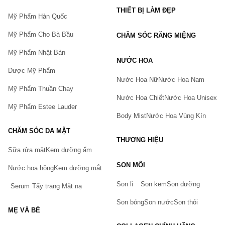
THIẾT BỊ LÀM ĐẸP
Mỹ Phẩm Hàn Quốc
Mỹ Phẩm Cho Bà Bầu
CHĂM SÓC RĂNG MIỆNG
Mỹ Phẩm Nhật Bản
NƯỚC HOA
Dược Mỹ Phẩm
Nước Hoa Nữ
Nước Hoa Nam
Mỹ Phẩm Thuần Chay
Nước Hoa Chiết
Nước Hoa Unisex
Mỹ Phẩm Estee Lauder
Body Mist
Nước Hoa Vùng Kín
CHĂM SÓC DA MẶT
THƯƠNG HIỆU
Sữa rửa mặt
Kem dưỡng ẩm
Bạn gặp vấn đề về sản phẩm hay mua hàng?
SON MÔI
Hãy báo lỗi cho chúng tôi. Hoặc gọi cho chúng tôi qua số
Nước hoa hồng
Kem dưỡng mắt
0911.888.300
Son lì
Son kem
Son dưỡng
Serum
Tẩy trang
Mặt nạ
Tên của bạn
(*)
Son bóng
Son nước
Son thỏi
MẸ VÀ BÉ