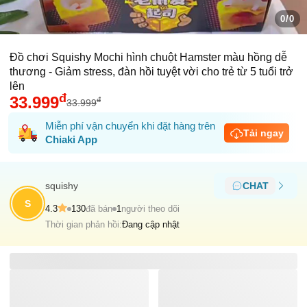
0/0
Đồ chơi Squishy Mochi hình chuột Hamster màu hồng dễ
thương - Giảm stress, đàn hồi tuyệt vời cho trẻ từ 5 tuổi trở
lên
đ
33.999
đ
33.999
Miễn phí vận chuyển khi đặt hàng trên
Tải ngay
Chiaki App
squishy
CHAT
S
4.3
130
đã bán
1
người theo dõi
Thời gian phản hồi:
Đang cập nhật