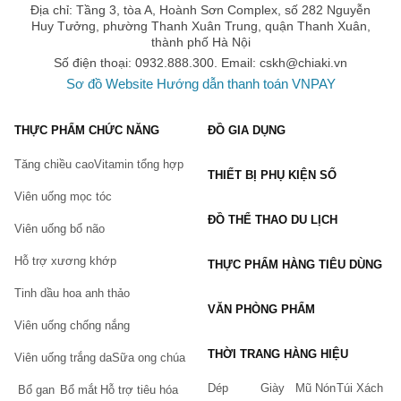
Địa chỉ: Tầng 3, tòa A, Hoành Sơn Complex, số 282 Nguyễn
Huy Tưởng, phường Thanh Xuân Trung, quận Thanh Xuân,
thành phố Hà Nội
Số điện thoại: 0932.888.300. Email:
cskh@chiaki.vn
Sơ đồ Website
Hướng dẫn thanh toán VNPAY
THỰC PHẨM CHỨC NĂNG
ĐỒ GIA DỤNG
Tăng chiều cao
Vitamin tổng hợp
THIẾT BỊ PHỤ KIỆN SỐ
Viên uống mọc tóc
ĐỒ THỂ THAO DU LỊCH
Viên uống bổ não
Hỗ trợ xương khớp
THỰC PHẨM HÀNG TIÊU DÙNG
Tinh dầu hoa anh thảo
VĂN PHÒNG PHẨM
Viên uống chống nắng
THỜI TRANG HÀNG HIỆU
Viên uống trắng da
Sữa ong chúa
Dép
Giày
Mũ Nón
Túi Xách
Bổ gan
Bổ mắt
Hỗ trợ tiêu hóa