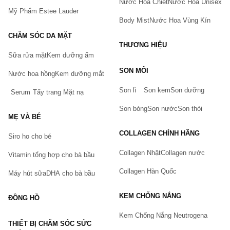
Nước Hoa Chiết
Nước Hoa Unisex
Mỹ Phẩm Estee Lauder
Body Mist
Nước Hoa Vùng Kín
CHĂM SÓC DA MẶT
THƯƠNG HIỆU
Sữa rửa mặt
Kem dưỡng ẩm
Bạn gặp vấn đề về sản phẩm hay mua hàng?
SON MÔI
Hãy báo lỗi cho chúng tôi. Hoặc gọi cho chúng tôi qua số
Nước hoa hồng
Kem dưỡng mắt
0911.888.300
Son lì
Son kem
Son dưỡng
Serum
Tẩy trang
Mặt nạ
Tên của bạn
(*)
Son bóng
Son nước
Son thỏi
MẸ VÀ BÉ
COLLAGEN CHÍNH HÃNG
Siro ho cho bé
Số điện thoại
(*)
Collagen Nhật
Collagen nước
Vitamin tổng hợp cho bà bầu
Collagen Hàn Quốc
Máy hút sữa
DHA cho bà bầu
Email
KEM CHỐNG NẮNG
ĐỒNG HỒ
Kem Chống Nắng Neutrogena
THIẾT BỊ CHĂM SÓC SỨC
Vấn đề
(*)