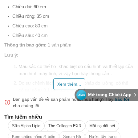
Chiều dài: 60 cm
Chiều rộng: 35 cm
Chiều cao: 80 cm
Chiều sâu: 40 cm
Thông tin bao gồm:
1 sản phẩm
Lưu ý:
Màu sắc có thể hơi khác biệt do cấu hình và thiết lập của
màn hình máy tính, vì vậy bạn hãy thông cảm.
Do sự chênh lệch trong phương pháp đo lường, có thể
Xem thêm...
có sai số từ 0,1 đến 0,3 cm.
Mở trong Chiaki App
Bạn gặp vấn đề về sản phẩm hoặc mua hàng?
Hãy
báo lỗi
Tìm kiếm sự hoàn hảo từ cái nhìn đầu tiên? Sản phẩm này
cho chúng tôi.
mang đến cho không gian của bạn một nét đẹp bí ẩn với tông
màu đen đầy thu hút. Với chất liệu được chế tác tỉ mỉ, bạn sẽ
Tìm kiếm nhiều
cảm nhận được sự bền bỉ và chắc chắn trong từng chi tiết.
Sữa Alpha Lipid
The Collagen EXR
Mặt nạ đất sét
Kích thước sản phẩm được điều chỉnh phù hợp với nhiều không
Kem chống nắng đi biển
Serum B5
Nước tẩy trang