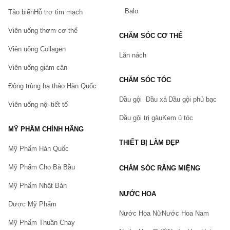
Balo
Tảo biển
Hỗ trợ tim mạch
Viên uống thơm cơ thể
CHĂM SÓC CƠ THỂ
Viên uống Collagen
Lăn nách
Viên uống giảm cân
CHĂM SÓC TÓC
Đông trùng hạ thảo Hàn Quốc
Dầu gội
Dầu xả
Dầu gội phủ bạc
Viên uống nội tiết tố
Dầu gội trị gàu
Kem ủ tóc
MỸ PHẨM CHÍNH HÃNG
THIẾT BỊ LÀM ĐẸP
Mỹ Phẩm Hàn Quốc
Mỹ Phẩm Cho Bà Bầu
CHĂM SÓC RĂNG MIỆNG
Mỹ Phẩm Nhật Bản
NƯỚC HOA
Dược Mỹ Phẩm
Nước Hoa Nữ
Nước Hoa Nam
Mỹ Phẩm Thuần Chay