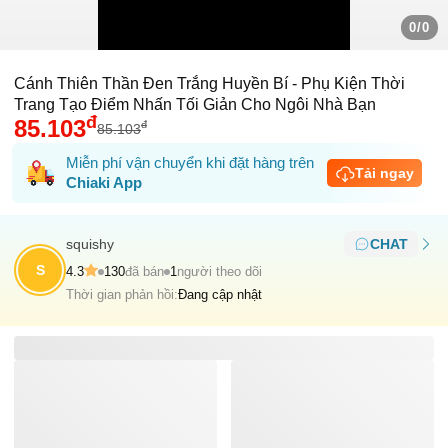
0/0
Cánh Thiên Thần Đen Trắng Huyền Bí - Phụ Kiện Thời
Trang Tạo Điểm Nhấn Tối Giản Cho Ngôi Nhà Bạn
đ
85.103
đ
85.103
Miễn phí vận chuyển khi đặt hàng trên
Tải ngay
Chiaki App
squishy
CHAT
S
4.3
130
đã bán
1
người theo dõi
Thời gian phản hồi:
Đang cập nhật