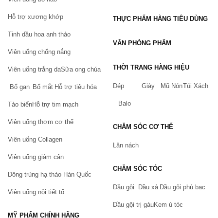
Hỗ trợ xương khớp
THỰC PHẨM HÀNG TIÊU DÙNG
Tinh dầu hoa anh thảo
VĂN PHÒNG PHẨM
Viên uống chống nắng
THỜI TRANG HÀNG HIỆU
Viên uống trắng da
Sữa ong chúa
Dép
Giày
Mũ Nón
Túi Xách
Bổ gan
Bổ mắt
Hỗ trợ tiêu hóa
Balo
Tảo biển
Hỗ trợ tim mạch
Viên uống thơm cơ thể
CHĂM SÓC CƠ THỂ
Viên uống Collagen
Lăn nách
Viên uống giảm cân
CHĂM SÓC TÓC
Đông trùng hạ thảo Hàn Quốc
Dầu gội
Dầu xả
Dầu gội phủ bạc
Viên uống nội tiết tố
Dầu gội trị gàu
Kem ủ tóc
MỸ PHẨM CHÍNH HÃNG