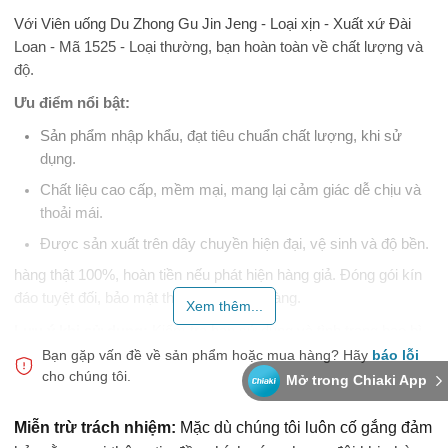
Với Viên uống Du Zhong Gu Jin Jeng - Loại xịn - Xuất xứ Đài
Loan - Mã 1525 - Loại thường, bạn hoàn toàn về chất lượng và
độ.
Ưu điểm nổi bật:
Sản phẩm nhập khẩu, đạt tiêu chuẩn chất lượng, khi sử
dụng.
Chất liệu cao cấp, mềm mại, mang lại cảm giác dễ chịu và
thoải mái.
Được sản xuất trên dây chuyền hiện đại, vệ sinh và độ bền.
hàng thật 100%, hoàn tiền nếu phát hiện hàng giả. Đóng gói kín
đáo tuyệt đối, bảo mật thông tin khách hàng.
Xem thêm...
Lưu ý khi sử dụng:
Kiểm tra hạn sử dụng và tình trạng bao bì
trước khi dùng. Đọc kỹ hướng dẫn sử dụng in trên bao bì trước
Bạn gặp vấn đề về sản phẩm hoặc mua hàng?
Hãy
báo lỗi
cho chúng tôi.
khi dùng.
Mở trong Chiaki App
Snap Shop đồng hành cùng sức khỏe và trải nghiệm của bạn.
Miễn trừ trách nhiệm:
Mặc dù chúng tôi luôn cố gắng đảm