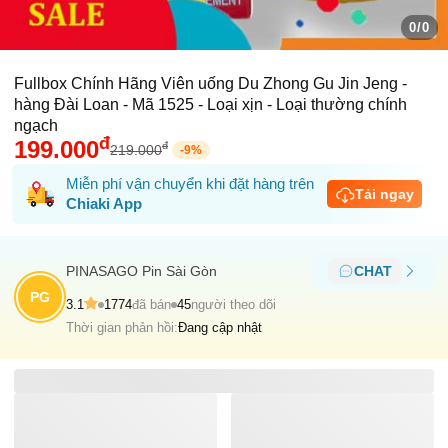
0/0
Fullbox Chính Hãng Viên uống Du Zhong Gu Jin Jeng -
hàng Đài Loan - Mã 1525 - Loại xịn - Loại thường chính
ngạch
đ
199.000
đ
219.000
-
9
%
Miễn phí vận chuyển khi đặt hàng trên
Tải ngay
Chiaki App
PINASAGO Pin Sài Gòn
CHAT
PG
3.1
1774
đã bán
45
người theo dõi
Thời gian phản hồi:
Đang cập nhật