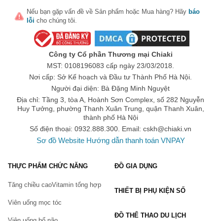
Nếu bạn gặp vấn đề về
Sản phẩm
hoặc
Mua hàng
? Hãy
báo
lỗi
cho chúng tôi.
Công ty Cổ phần Thương mại Chiaki
MST: 0108196083 cấp ngày 23/03/2018.
Nơi cấp: Sở Kế hoạch và Đầu tư Thành Phố Hà Nội.
Người đại diện: Bà Đặng Minh Nguyệt
Địa chỉ: Tầng 3, tòa A, Hoành Sơn Complex, số 282 Nguyễn
Huy Tưởng, phường Thanh Xuân Trung, quận Thanh Xuân,
thành phố Hà Nội
Số điện thoại: 0932.888.300. Email:
cskh@chiaki.vn
Sơ đồ Website
Hướng dẫn thanh toán VNPAY
THỰC PHẨM CHỨC NĂNG
ĐỒ GIA DỤNG
Tăng chiều cao
Vitamin tổng hợp
THIẾT BỊ PHỤ KIỆN SỐ
Viên uống mọc tóc
ĐỒ THỂ THAO DU LỊCH
Viên uống bổ não