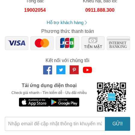
Tổng đài:
Khiếu nại, báo lỗi:
trách nhiệm về nhầm lẫn hay sai lệch về sản phẩm.
Số lần áp dụng:
1
lần
19002054
0911.888.300
Áp dụng cho đơn hàng từ:
0
Chỉ áp dụng cho gian hàng:
Hỗ trợ khách hàng
Ngày hết hạn:
Phương thức thanh toán
LẤY MÃ NGAY
Kết nối với chúng tôi
Tải ứng dụng điện thoại
Check giá nhanh - Tìm kiếm dễ - Ưu đãi nhiều
GỬI!