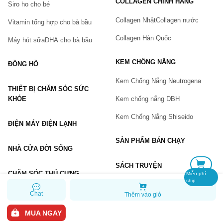
COLLAGEN CHÍNH HÃNG
Siro ho cho bé
Số điện thoại
(*)
Collagen Nhật
Collagen nước
Vitamin tổng hợp cho bà bầu
Collagen Hàn Quốc
Máy hút sữa
DHA cho bà bầu
Email
KEM CHỐNG NẮNG
ĐỒNG HỒ
Kem Chống Nắng Neutrogena
THIẾT BỊ CHĂM SÓC SỨC
Vấn đề
(*)
KHỎE
Kem chống nắng DBH
Kem Chống Nắng Shiseido
ĐIỆN MÁY ĐIỆN LẠNH
Mô tả
(*)
SẢN PHẨM BÁN CHẠY
NHÀ CỬA ĐỜI SỐNG
SÁCH TRUYỆN
CHĂM SÓC THÚ CƯNG
Miễn phí
ship
Chat
Thêm vào giỏ
GỬI BÁO LỖI
MUA NGAY
Copyright © 2026 Chiaki.vn