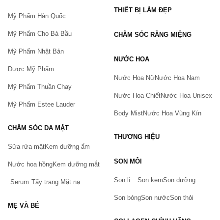
THIẾT BỊ LÀM ĐẸP
Mỹ Phẩm Hàn Quốc
Mỹ Phẩm Cho Bà Bầu
CHĂM SÓC RĂNG MIỆNG
Mỹ Phẩm Nhật Bản
NƯỚC HOA
Dược Mỹ Phẩm
Nước Hoa Nữ
Nước Hoa Nam
Mỹ Phẩm Thuần Chay
Nước Hoa Chiết
Nước Hoa Unisex
Mỹ Phẩm Estee Lauder
Body Mist
Nước Hoa Vùng Kín
CHĂM SÓC DA MẶT
THƯƠNG HIỆU
Sữa rửa mặt
Kem dưỡng ẩm
Bạn gặp vấn đề về sản phẩm hay mua hàng?
SON MÔI
Hãy báo lỗi cho chúng tôi. Hoặc gọi cho chúng tôi qua số
Nước hoa hồng
Kem dưỡng mắt
0911.888.300
Son lì
Son kem
Son dưỡng
Serum
Tẩy trang
Mặt nạ
Tên của bạn
(*)
Son bóng
Son nước
Son thỏi
MẸ VÀ BÉ