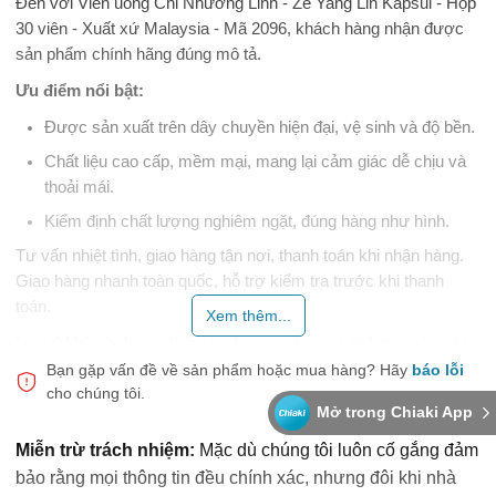
Đến với Viên uống Chỉ Nhưỡng Linh - Ze Yang Lin Kapsul - Hộp
30 viên - Xuất xứ Malaysia - Mã 2096, khách hàng nhận được
sản phẩm chính hãng đúng mô tả.
Ưu điểm nổi bật:
Được sản xuất trên dây chuyền hiện đại, vệ sinh và độ bền.
Chất liệu cao cấp, mềm mại, mang lại cảm giác dễ chịu và
thoải mái.
Kiểm định chất lượng nghiêm ngặt, đúng hàng như hình.
Tư vấn nhiệt tình, giao hàng tận nơi, thanh toán khi nhận hàng.
Giao hàng nhanh toàn quốc, hỗ trợ kiểm tra trước khi thanh
toán.
Xem thêm...
Lưu ý khi sử dụng:
Kiểm tra hạn sử dụng và tình trạng bao bì
trước khi dùng. Kiểm tra hạn sử dụng và tình trạng bao bì trước
Bạn gặp vấn đề về sản phẩm hoặc mua hàng?
Hãy
báo lỗi
cho chúng tôi.
khi dùng.
Mở trong Chiaki App
Snap Shop đồng hành cùng sức khỏe và trải nghiệm của bạn.
Miễn trừ trách nhiệm:
Mặc dù chúng tôi luôn cố gắng đảm
bảo rằng mọi thông tin đều chính xác, nhưng đôi khi nhà
Thực phẩm này không phải là thuốc, không có tác dụng thay