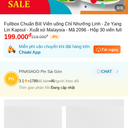
0/0
Fullbox Chuẩn Bill Viên uống Chỉ Nhưỡng Linh - Ze Yang
Lin Kapsul - Xuất xứ Malaysia - Mã 2096 - Hộp 30 viên full
đ
199.000
đ
219.000
-
9
%
Miễn phí vận chuyển khi đặt hàng trên
Tải ngay
Chiaki App
PINASAGO Pin Sài Gòn
CHAT
PG
3.1
1789
đã bán
46
người theo dõi
Thời gian phản hồi:
Đang cập nhật