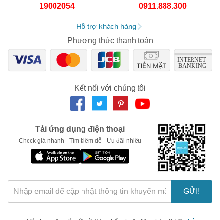
19002054
0911.888.300
Số lần áp dụng:
1
lần
Áp dụng cho đơn hàng từ:
0
Chỉ áp dụng cho gian hàng:
Hỗ trợ khách hàng
Ngày hết hạn:
Phương thức thanh toán
LẤY MÃ NGAY
Kết nối với chúng tôi
Tải ứng dụng điện thoại
Check giá nhanh - Tìm kiếm dễ - Ưu đãi nhiều
GỬI!