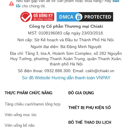
Nếu bạn gặp vấn đề về
Sản phẩm
hoặc
Mua hàng
? Hãy
báo
lỗi
cho chúng tôi.
Công ty Cổ phần Thương mại Chiaki
MST: 0108196083 cấp ngày 23/03/2018.
Nơi cấp: Sở Kế hoạch và Đầu tư Thành Phố Hà Nội.
Người đại diện: Bà Đặng Minh Nguyệt
Địa chỉ: Tầng 3, tòa A, Hoành Sơn Complex, số 282 Nguyễn
Huy Tưởng, phường Thanh Xuân Trung, quận Thanh Xuân,
thành phố Hà Nội
Số điện thoại: 0932.888.300. Email:
cskh@chiaki.vn
Sơ đồ Website
Hướng dẫn thanh toán VNPAY
THỰC PHẨM CHỨC NĂNG
ĐỒ GIA DỤNG
Tăng chiều cao
Vitamin tổng hợp
THIẾT BỊ PHỤ KIỆN SỐ
Viên uống mọc tóc
ĐỒ THỂ THAO DU LỊCH
Viên uống bổ não