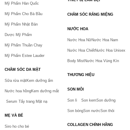
Mỹ Phẩm Hàn Quốc
Mỹ Phẩm Cho Bà Bầu
CHĂM SÓC RĂNG MIỆNG
Mỹ Phẩm Nhật Bản
NƯỚC HOA
Dược Mỹ Phẩm
Nước Hoa Nữ
Nước Hoa Nam
Mỹ Phẩm Thuần Chay
Nước Hoa Chiết
Nước Hoa Unisex
Mỹ Phẩm Estee Lauder
Body Mist
Nước Hoa Vùng Kín
CHĂM SÓC DA MẶT
THƯƠNG HIỆU
Sữa rửa mặt
Kem dưỡng ẩm
Bạn gặp vấn đề về sản phẩm hay mua hàng?
SON MÔI
Hãy báo lỗi cho chúng tôi. Hoặc gọi cho chúng tôi qua số
Nước hoa hồng
Kem dưỡng mắt
0911.888.300
Son lì
Son kem
Son dưỡng
Serum
Tẩy trang
Mặt nạ
Tên của bạn
(*)
Son bóng
Son nước
Son thỏi
MẸ VÀ BÉ
COLLAGEN CHÍNH HÃNG
Siro ho cho bé