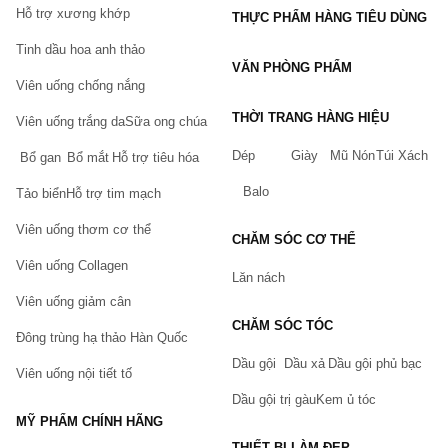
Hỗ trợ xương khớp
THỰC PHẨM HÀNG TIÊU DÙNG
Tinh dầu hoa anh thảo
VĂN PHÒNG PHẨM
Viên uống chống nắng
THỜI TRANG HÀNG HIỆU
Viên uống trắng da
Sữa ong chúa
Dép
Giày
Mũ Nón
Túi Xách
Bổ gan
Bổ mắt
Hỗ trợ tiêu hóa
Balo
Tảo biển
Hỗ trợ tim mạch
Viên uống thơm cơ thể
CHĂM SÓC CƠ THỂ
Viên uống Collagen
Lăn nách
Viên uống giảm cân
CHĂM SÓC TÓC
Đông trùng hạ thảo Hàn Quốc
Dầu gội
Dầu xả
Dầu gội phủ bạc
Viên uống nội tiết tố
Dầu gội trị gàu
Kem ủ tóc
MỸ PHẨM CHÍNH HÃNG
THIẾT BỊ LÀM ĐẸP