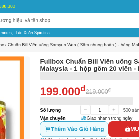
.888.300
kmores
Tảo Xoắn Spirulina
lbox Chuẩn Bill Viên uống Samyun Wan ( Sâm nhung hoàn ) - hàng Mala
Fullbox Chuẩn Bill Viên uống 
Malaysia - 1 hộp gồm 20 viên - 
đ
199.000
đ
219.000
ý do
Số lượng
500
sản
Vận chuyển
Giao nhanh trong ngày
m có dấu hiệu lừa đảo
Thêm Vào Giỏ Hàng
MU
Bạn gặp vấn đề về
Sản phẩm
hay
Mua hàng
?
ả, hàng nhái