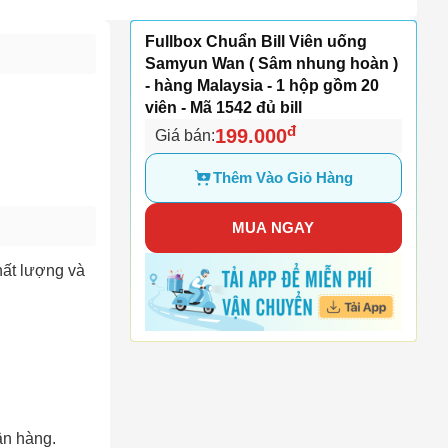
Fullbox Chuẩn Bill Viên uống
Samyun Wan ( Sâm nhung hoàn )
- hàng Malaysia - 1 hộp gồm 20
viên - Mã 1542 đủ bill
đ
199.000
Giá bán:
Thêm Vào Giỏ Hàng
MUA NGAY
hất lượng và
ận hàng.