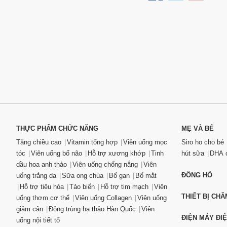
THỰC PHẨM CHỨC NĂNG
MẸ VÀ BÉ
Tăng chiều cao
Vitamin tổng hợp
Viên uống mọc
Siro ho cho bé
tóc
Viên uống bổ não
Hỗ trợ xương khớp
Tinh
hút sữa
DHA c
dầu hoa anh thảo
Viên uống chống nắng
Viên
ĐỒNG HỒ
uống trắng da
Sữa ong chúa
Bổ gan
Bổ mắt
Hỗ trợ tiêu hóa
Tảo biển
Hỗ trợ tim mạch
Viên
THIẾT BỊ CH
uống thơm cơ thể
Viên uống Collagen
Viên uống
giảm cân
Đông trùng hạ thảo Hàn Quốc
Viên
ĐIỆN MÁY ĐI
uống nội tiết tố