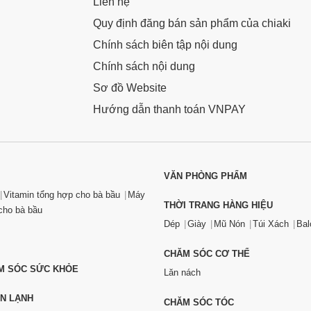
Liên hệ
Quy định đăng bán sản phẩm của chiaki
Chính sách biên tập nội dung
Chính sách nội dung
Sơ đồ Website
Hướng dẫn thanh toán VNPAY
VĂN PHÒNG PHẨM
Vitamin tổng hợp cho bà bầu
Máy
THỜI TRANG HÀNG HIỆU
ho bà bầu
Dép
Giày
Mũ Nón
Túi Xách
Bal
CHĂM SÓC CƠ THỂ
ĂM SÓC SỨC KHỎE
Lăn nách
ỆN LẠNH
CHĂM SÓC TÓC