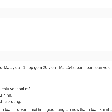
GỬI BÁO LỖI
 Malaysia - 1 hộp gồm 20 viên - Mã 1542, bạn hoàn toàn về c
 chịu và thoải mái.
ư hình.
khi sử dụng.
nh toán. Tư vấn nhiệt tình, giao hàng tận nơi, thanh toán khi nh