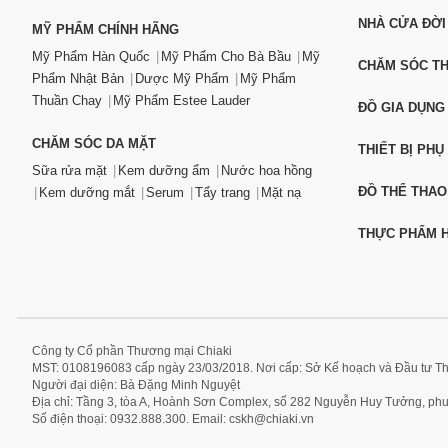
NHÀ CỬA ĐỜI
MỸ PHẨM CHÍNH HÃNG
Mỹ Phẩm Hàn Quốc
Mỹ Phẩm Cho Bà Bầu
Mỹ
CHĂM SÓC T
Phẩm Nhật Bản
Dược Mỹ Phẩm
Mỹ Phẩm
Thuần Chay
Mỹ Phẩm Estee Lauder
ĐỒ GIA DỤNG
CHĂM SÓC DA MẶT
THIẾT BỊ PHỤ
Sữa rửa mặt
Kem dưỡng ẩm
Nước hoa hồng
ĐỒ THỂ THAO
Kem dưỡng mắt
Serum
Tẩy trang
Mặt nạ
THỰC PHẨM H
Công ty Cổ phần Thương mại Chiaki
MST: 0108196083 cấp ngày 23/03/2018. Nơi cấp: Sở Kế hoạch và Đầu tư T
Người đại diện: Bà Đặng Minh Nguyệt
Địa chỉ: Tầng 3, tòa A, Hoành Sơn Complex, số 282 Nguyễn Huy Tưởng, p
Số điện thoại: 0932.888.300. Email:
cskh@chiaki.vn