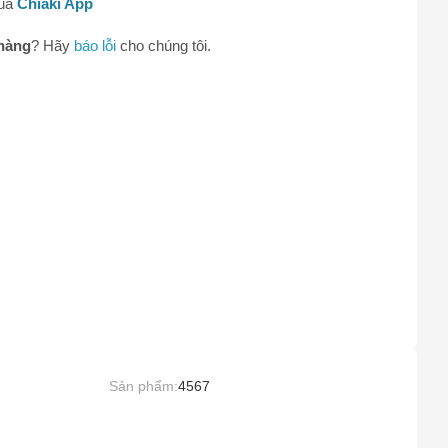
qua
Chiaki App
0
hàng
? Hãy
báo lỗi
cho chúng tôi.
Sản phẩm:
4567