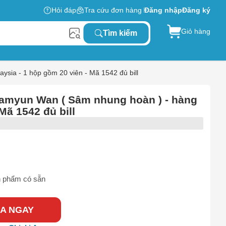
Hỏi đáp
Tra cứu đơn hàng
Đăng nhập
Đăng ký
Giỏ hàng
Tìm kiếm
ysia - 1 hộp gồm 20 viên - Mã 1542 đủ bill
Samyun Wan ( Sâm nhung hoàn ) - hàng
Mã 1542 đủ bill
 phẩm có sẵn
A NGAY