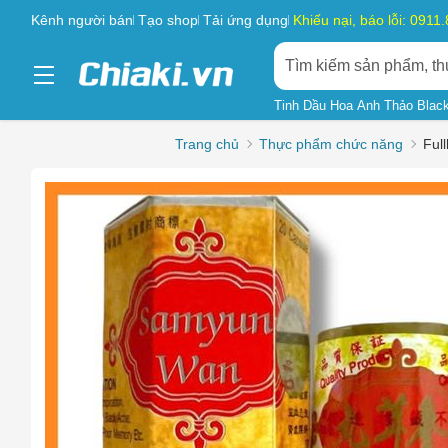
Kênh người bán
Tạo shop
Tải ứng dụng
Khiếu nại, báo lỗi: 0911
Tinh Dầu Hoa Anh Thảo Blac
Trang chủ
Thực phẩm chức năng
Ful
Chọn l
Sản phẩ
Hàng gi