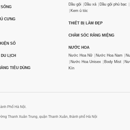
Dầu gội
Dầu xả
Dầu gội phủ bạc
 SỐNG
Kem ủ tóc
HÚ CƯNG
THIẾT BỊ LÀM ĐẸP
CHĂM SÓC RĂNG MIỆNG
 KIỆN SỐ
NƯỚC HOA
Nước Hoa Nữ
Nước Hoa Nam
Nư
 DU LỊCH
Nước Hoa Unisex
Body Mist
Nư
ÀNG TIÊU DÙNG
Kín
hành Phố Hà Nội.
hường Thanh Xuân Trung, quận Thanh Xuân, thành phố Hà Nội