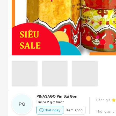
Sản phẩ
Tên của
Hình ản
Sản phẩ
Số điện
Tên sản
Sản phẩ
Email
Sản phẩm
Sản phẩm
Khác
Vấn đề 
PINASAGO Pin Sài Gòn
Đánh giá:
Mô tả
(*)
Online
2
giờ trước
PG
Chat ngay
Xem shop
Thời gian ph