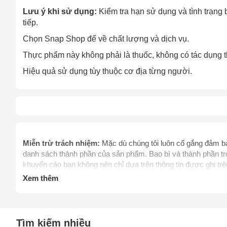
Lưu ý khi sử dụng:
Kiểm tra hạn sử dụng và tình trạng 
tiếp.
Chọn Snap Shop để về chất lượng và dịch vụ.
Thực phẩm này không phải là thuốc, không có tác dụng t
Hiệu quả sử dụng tùy thuộc cơ địa từng người.
Cách
Sa
Miễn trừ trách nhiệm:
Mặc dù chúng tôi luôn cố gắng đảm bảo
Tr
danh sách thành phần của sản phẩm. Bao bì và thành phần tro
m
khuyến cáo bạn không nên chỉ dựa trên thông tin được ghi t
khi dùng sản phẩm. Để biết thêm thông tin, vui lòng liên hệ 
Xem thêm
thay thế chỉ dẫn của dược sỹ, bác sỹ và các chuyên gia sức 
mình. Hãy liên hệ các cơ quan y tế ngay lập tức nếu bạn ngh
thực phẩm chức năng giảm cân chưa được thẩm định bởi C
điều trị, chữa trị, hay phòng ngừa bệnh tật cùng các vấn đề 
Tìm kiếm nhiều