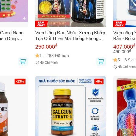
Canxi Nano
Viên Uống Đau Nhức Xương Khớp
Viên uống 
iên Dùng
Tọa Cốt Thiên Ma Thống Phong
Bản - Bổ s
Lên
Hoàn - Giải Pháp Từ Thiên Nhiên
và tăng cư
đ
đ
250.000
407.000
Xuất Xứ Malaysia, Hộp 30 Viên -
đ
490.000
Mã 2077
1
263 Đã bán
5
3.9k+
Hồ Chí Minh
Hồ Chí Minh
-23%
-8%