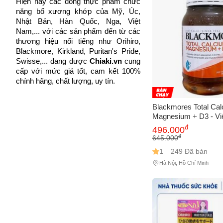
Hiện nay các dòng thực phẩm chức
Cách
năng bổ xương khớp của Mỹ, Úc,
Qunol
(4)
Sa
Nhật Bản, Hàn Quốc, Nga, Việt
Nam,... với các sản phẩm đến từ các
Natural Health
(1)
Tr
thương hiệu nổi tiếng như Orihiro,
m
Hisamitsu
(10)
Blackmore, Kirkland, Puritan's Pride,
Swisse,... đang được
Chiaki.vn
cung
Biocyte
(5)
cấp với mức giá tốt, cam kết 100%
chính hãng, chất lượng, uy tín.
Unicity
(5)
Zeria Pharmaceutical
(2)
Blackmores Total Ca
Magnesium + D3 - Vi
MEDIPHAR USA
(4)
sung Canxi, Magie và
đ
496.000
cho sức khỏe xương 
Quiris
(1)
đ
645.000
1
249 Đã bán
Solgar
(3)
Hà Nội, Hồ Chí Minh
Tập đoàn dược phẩm Welip
(2)
Traphaco
(4)
Arkopharma
(2)