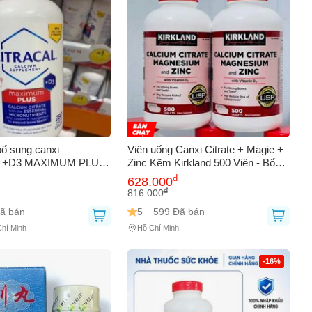
AY
bổ sung canxi
Viên uống Canxi Citrate + Magie +
 +D3 MAXIMUM PLUS
Zinc Kẽm Kirkland 500 Viên - Bổ
 Hỗ trợ sức khỏe xương
Sung Dinh Dưỡng Cho Sức Khỏe
đ
628.000
à hấp thu canxi tối ưu
Xương Khớp Chắc Khỏe
đ
816.000
ã bán
5
599 Đã bán
Chí Minh
Hồ Chí Minh
-16%