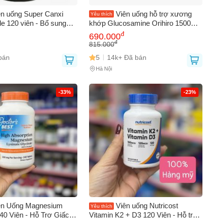
ên uống Super Canxi
Viên uống hỗ trợ xương
Yêu thích
e 120 viên - Bổ sung
khớp Glucosamine Orihiro 1500mg
itamin D cho xương
- 900 viên Nhật Bản, cải thiện sức
đ
690.000
 hỗ trợ sức đề kháng,
khỏe khớp và vận động hiệu quả.
đ
815.000
Nhật Bản
bán
5
14k+ Đã bán
Hà Nội
-33%
-23%
0
ên Uống Magnesium
Viên uống Nutricost
Yêu thích
40 Viên - Hỗ Trợ Giấc
Vitamin K2 + D3 120 Viên - Hỗ trợ