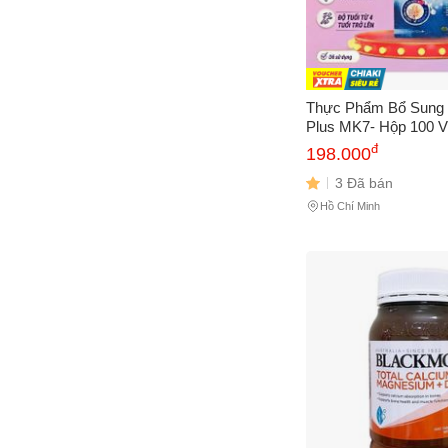
Nutri D-Day
(1)
K.T.N Group
(1)
Life Extension
(1)
Thực Phẩm Bổ Sung 
Plus MK7- Hộp 100 V
Sanct Berhanrd
(2)
Được Từ 4 Tuổi Trở 
đ
198.000
Everyday Health
(3)
3 Đã bán
NuBest
(3)
Hồ Chí Minh
Puressentiel
(3)
RIBETO SHOJI
(3)
Avisure
(1)
Codeage
(2)
Fujina
(2)
Imochild
(2)