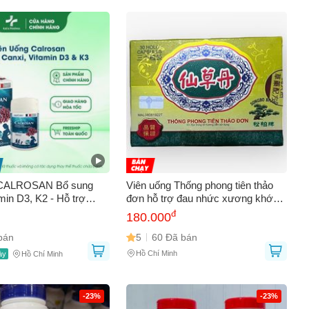
 CALROSAN Bổ sung
Viên uống Thống phong tiên thảo
min D3, K2 - Hỗ trợ
đơn hỗ trợ đau nhức xương khớp,
 chắc khỏe, Phát triển
đau mỏi cổ vai gáy, đau lưng, mỏi
đ
180.000
Hộp 60 viên
gối, đi đứng khó khăn 30 Viên - Mã
bán
1509
5
60 Đã bán
Hồ Chí Minh
ày
Hồ Chí Minh
-23%
-23%