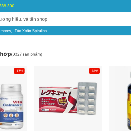
.888.300
kmores
Tảo Xoắn Spirulina
khớp
(
3327
sản phẩm)
-17%
-34%