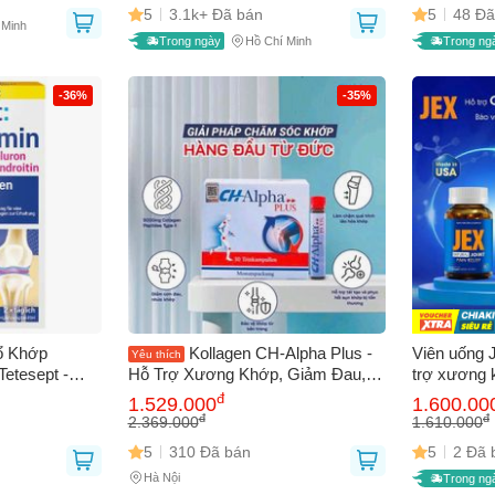
5
3.1k+ Đã bán
5
48 Đã
 Minh
Trong ngày
Hồ Chí Minh
Trong ng
-36%
-35%
ổ Khớp
Kollagen CH-Alpha Plus -
Viên uống 
Yêu thích
etesept -
Hỗ Trợ Xương Khớp, Giảm Đau,
trợ xương 
 Khớp, Tái
Tái Tạo Sụn Hiệu Quả, Duy Trì Vận
hóa khớp, 6
đ
1.529.000
1.600.00
 Trợ Xương
Động Linh Hoạt, 5 Trong 1 Giải
sung sức k
đ
đ
2.369.000
1.610.000
Pháp Vàng
5
310 Đã bán
5
2 Đã 
Hà Nội
Trong ng