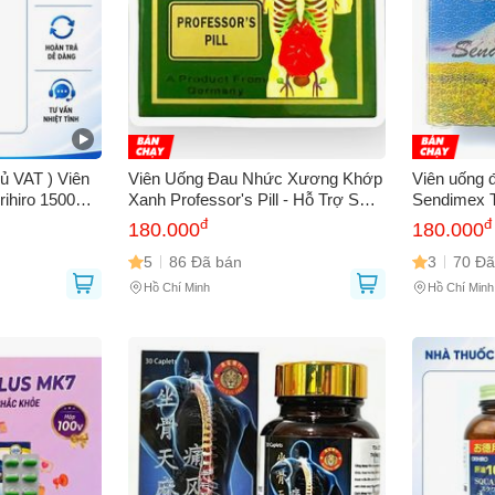
ủ VAT ) Viên
Viên Uống Đau Nhức Xương Khớp
Viên uống 
ihiro 1500mg
Xanh Professor's Pill - Hỗ Trợ Sức
Sendimex T
Xương Khớp
Khỏe Khớp Từ Malaysia, Hộp 20
Giảm Đau 
đ
đ
180.000
180.000
Ống - Mã 1470
Xương Khớp
5
86 Đã bán
Xứ Malaysi
3
70 Đã
Hồ Chí Minh
Hồ Chí Minh