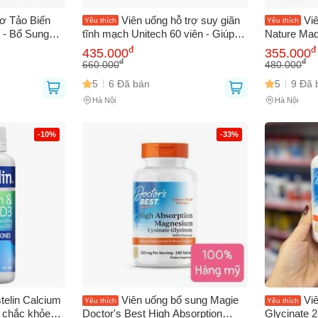
ơ Tảo Biển
Viên uống hỗ trợ suy giãn
Vi
Yêu thích
Yêu thích
 - Bổ Sung
tĩnh mạch Unitech 60 viên - Giúp
Nature Mad
n D3 và K2
tuần hoàn máu, giảm sưng viêm,
Canxi và V
đ
đ
435.000
355.000
ạnh
cải thiện tình trạng tĩnh mạch Nhật
chắc khỏe,
đ
đ
660.000
480.000
Bản
sản phẩm 
5
6 Đã bán
5
9 Đã 
Hà Nội
Hà Nội
Bạn gặp vấn đề về
Sản phẩm
hay
Mua hàng
?
-10%
-33%
Hãy báo lỗi cho chúng tôi. Hoặc gọi cho chúng tôi qua số
0911.888.30
 bạn
(*)
 thoại
(*)
telin Calcium
Viên uống bổ sung Magie
Vi
Yêu thích
Yêu thích
ợ chắc khỏe
Doctor's Best High Absorption
Glycinate 2