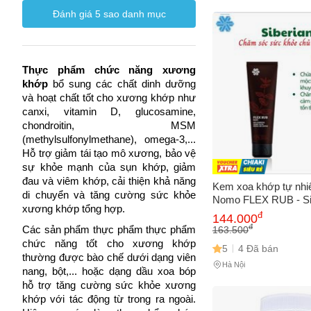
pháp
(3)
Đắk Lắk
(13)
Đánh giá
5
sao danh mục
Go Healthy
(10)
Hoa Kỳ
(3)
Thái Nguyên
(13)
Bioglan
(9)
Australia
(3)
Hải Dương
(4)
Himena
(3)
Thực phẩm chức năng xương
Indonesia
(3)
Ninh Bình
(3)
khớp
bổ sung các chất dinh dưỡng
Việt Nam
(2)
và hoạt chất tốt cho xương khớp như
Hàn Quốc
(2)
Tây Ninh
(3)
canxi, vitamin D, glucosamine,
Global Pharma
(2)
chondroitin, MSM
Brazil
(2)
Hà Tĩnh
(2)
Childlife
(1)
(methylsulfonylmethane), omega-3,...
Việt Nam
(2)
Hỗ trợ giảm tái tạo mô xương, bảo vệ
Thái Bình
(2)
Vitabiotics
(16)
sự khỏe mạnh của sụn khớp, giảm
Cộng hòa Séc
(1)
Tuyên Quang
(2)
đau và viêm khớp, cải thiện khả năng
Mivolis
(8)
Kem xoa khớp tự nhi
di chuyển và tăng cường sức khỏe
Thái Lan
(1)
Nomo FLEX RUB - Si
Vĩnh Phúc
(2)
xương khớp tổng hợp.
Vitatree
(8)
Herbs 100ml, Giúp g
đ
144.000
Tây Ba Nha
(1)
và mang lại cảm giác 
Cần Thơ
(1)
đ
163.500
Các sản phẩm thực phẩm thực phẩm
Bronson
(7)
không gây kích ứng 
chức năng tốt cho xương khớp
Thổ Nhĩ Kỳ
(1)
5
4 Đã bán
Quảng Nam
(1)
thường được bào chế dưới dạng viên
Icy Hot
(5)
Hà Nội
nang, bột,... hoặc dạng dầu xoa bóp
Ấn Độ
(1)
Nature Way
(2)
hỗ trợ tăng cường sức khỏe xương
Thailan
(1)
khớp với tác động từ trong ra ngoài.
Ngựa Thái
(1)