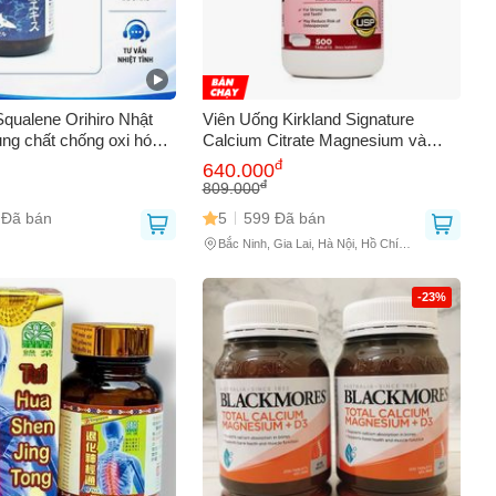
Squalene Orihiro Nhật
Viên Uống Kirkland Signature
ung chất chống oxi hóa
Calcium Citrate Magnesium và
ờng sức khỏe tổng thể
Kẽm 500mg - Bổ Sung Canxi Cho
đ
640.000
Xương Khớp Chắc Khỏe và Sức
đ
809.000
Khỏe Tổng Thể
 Đã bán
5
599 Đã bán
Bắc Ninh, Gia Lai, Hà Nội, Hồ Chí
Minh
-23%