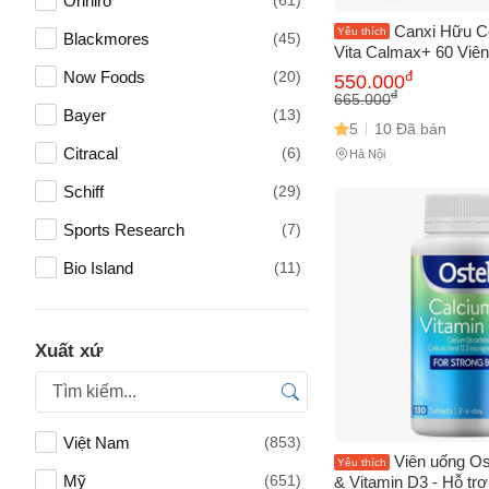
Orihiro
(61)
Canxi Hữu C
Yêu thích
Blackmores
(45)
Vita Calmax+ 60 Viên
Canxi, Magie, Vitami
đ
Now Foods
(20)
550.000
Giúp Xương Khỏe M
đ
665.000
Bayer
(13)
5
10 Đã bán
Citracal
(6)
Hà Nội
Schiff
(29)
Sports Research
(7)
Tên của
Bio Island
(11)
Mason Natural
(3)
Healthy Care
(32)
Số điện
Xuất xứ
No Brand
(15)
Nature's Way
(5)
Email
Việt Nam
(853)
Asahi
(1)
Viên uống Os
Yêu thích
Mỹ
(651)
& Vitamin D3 - Hỗ tr