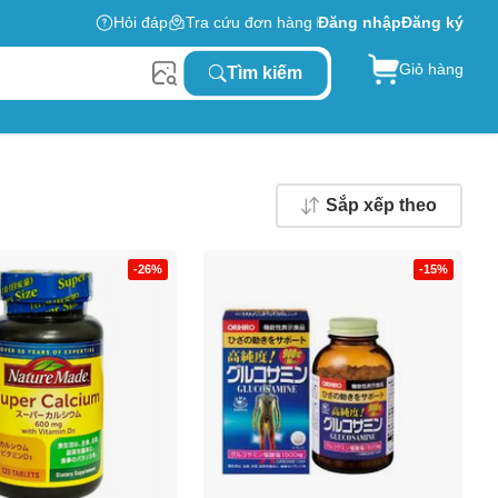
Hỏi đáp
Tra cứu đơn hàng
Đăng nhập
Đăng ký
Giỏ hàng
Tìm kiếm
Sắp xếp theo
-26%
-15%