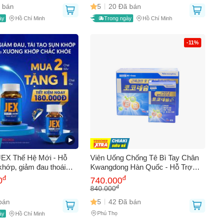
 bán
5
20 Đã bán
ày
Hồ Chí Minh
Trong ngày
Hồ Chí Minh
-11%
JEX Thế Hệ Mới - Hỗ
Viên Uống Chống Tê Bì Tay Chân
khớp, giảm đau thoái
Kwangdong Hàn Quốc - Hỗ Trợ
0 viên & 30 viên, bổ
Tuần Hoàn - Hộp 120 Viên Chất
đ
đ
0
740.000
hỏe chính hãng
Lượng Cao
đ
840.000
bán
5
42 Đã bán
Phú Thọ
ày
Hồ Chí Minh