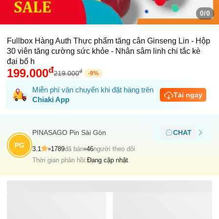
0/0
Fullbox Hàng Auth Thực phẩm tăng cân Ginseng Lin - Hộp
30 viên tăng cường sức khỏe - Nhân sâm linh chi tắc kè
đại bổ h
đ
199.000
đ
219.000
-
9
%
Miễn phí vận chuyển khi đặt hàng trên
Tải ngay
Chiaki App
PINASAGO Pin Sài Gòn
CHAT
PG
3.1
1789
đã bán
46
người theo dõi
Thời gian phản hồi:
Đang cập nhật