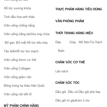
Hỗ trợ xương khớp
THỰC PHẨM HÀNG TIÊU DÙNG
Tinh dầu hoa anh thảo
VĂN PHÒNG PHẨM
Viên uống chống nắng
THỜI TRANG HÀNG HIỆU
Viên uống trắng da
Sữa ong chúa
Dép
Giày
Mũ Nón
Túi Xách
Bổ gan
Bổ mắt
Hỗ trợ tiêu hóa
Balo
Tảo biển
Hỗ trợ tim mạch
Viên uống thơm cơ thể
CHĂM SÓC CƠ THỂ
Viên uống Collagen
Lăn nách
Viên uống giảm cân
CHĂM SÓC TÓC
Đông trùng hạ thảo Hàn Quốc
Dầu gội
Dầu xả
Dầu gội phủ bạc
Viên uống nội tiết tố
Dầu gội trị gàu
Kem ủ tóc
MỸ PHẨM CHÍNH HÃNG