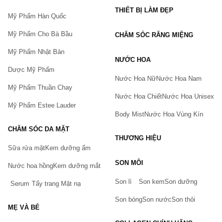
THIẾT BỊ LÀM ĐẸP
Mỹ Phẩm Hàn Quốc
Mỹ Phẩm Cho Bà Bầu
CHĂM SÓC RĂNG MIỆNG
Mỹ Phẩm Nhật Bản
NƯỚC HOA
Dược Mỹ Phẩm
Nước Hoa Nữ
Nước Hoa Nam
Mỹ Phẩm Thuần Chay
Nước Hoa Chiết
Nước Hoa Unisex
Mỹ Phẩm Estee Lauder
Body Mist
Nước Hoa Vùng Kín
CHĂM SÓC DA MẶT
THƯƠNG HIỆU
Sữa rửa mặt
Kem dưỡng ẩm
Bạn gặp vấn đề về sản phẩm hay mua hàng?
SON MÔI
Hãy báo lỗi cho chúng tôi. Hoặc gọi cho chúng tôi qua số
Nước hoa hồng
Kem dưỡng mắt
0911.888.300
Son lì
Son kem
Son dưỡng
Serum
Tẩy trang
Mặt nạ
Tên của bạn
(*)
Son bóng
Son nước
Son thỏi
MẸ VÀ BÉ