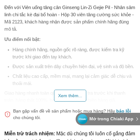
Đến với Viên uống tăng cân Ginseng Lin-Zi Gejie Pil - Nhân sâm
linh chi tắc kè đại bổ hoàn - Hộp 30 viên tăng cường sức khỏe -
Mã 2123, khách hàng nhận được sản phẩm chính hãng đúng
mô tả.
Ưu điểm nổi bật:
Hàng chính hãng, nguồn gốc rõ ràng, được kiểm tra kỹ
trước khi giao đến tay khách.
Được sản xuất trên dây chuyền hiện đại, vệ sinh và độ bền.
Chất liệu cao cấp, mềm mại, mang lại cảm giác dễ chịu và
thoải mái.
Giao hàng nhanh toàn quốc, hỗ trợ kiểm tra trước khi thanh
Xem thêm...
toán. hàng thật 100%, hoàn tiền nếu phát hiện hàng giả.
Lưu ý khi sử dụng:
Đọc kỹ hướng dẫn sử dụng in trên bao bì
Bạn gặp vấn đề về sản phẩm hoặc mua hàng?
Hãy
báo lỗi
cho chúng tôi.
trước khi dùng. Để xa tầm tay trẻ em, dùng theo nhu cầu cá
Mở trong Chiaki App
nhân.
Miễn trừ trách nhiệm:
Mặc dù chúng tôi luôn cố gắng đảm
Chọn Snap Shop để về chất lượng và dịch vụ.