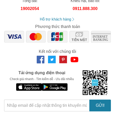
Tổng đài:
Khiếu nại, báo lỗi:
trách nhiệm về nhầm lẫn hay sai lệch về sản phẩm.
Số lần áp dụng:
1
lần
19002054
0911.888.300
Áp dụng cho đơn hàng từ:
0
Chỉ áp dụng cho gian hàng:
Hỗ trợ khách hàng
Ngày hết hạn:
Phương thức thanh toán
LẤY MÃ NGAY
Kết nối với chúng tôi
Tải ứng dụng điện thoại
Check giá nhanh - Tìm kiếm dễ - Ưu đãi nhiều
GỬI!