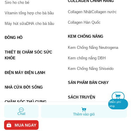
COLLAGEN CHÍNH HÃNG
Siro ho cho bé
Số điện thoại
(*)
Collagen Nhật
Collagen nước
Vitamin tổng hợp cho bà bầu
Collagen Hàn Quốc
Máy hút sữa
DHA cho bà bầu
Email
KEM CHỐNG NẮNG
ĐỒNG HỒ
Kem Chống Nắng Neutrogena
THIẾT BỊ CHĂM SÓC SỨC
Vấn đề
(*)
KHỎE
Kem chống nắng DBH
Kem Chống Nắng Shiseido
ĐIỆN MÁY ĐIỆN LẠNH
Mô tả
(*)
SẢN PHẨM BÁN CHẠY
NHÀ CỬA ĐỜI SỐNG
SÁCH TRUYỆN
CHĂM SÓC THÚ CƯNG
Miễn phí
ship
Chat
Thêm vào giỏ
GỬI BÁO LỖI
MUA NGAY
Copyright © 2026 Chiaki.vn