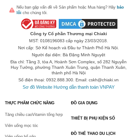
Nếu bạn gặp vấn đề về
Sản phẩm
hoặc
Mua hàng
? Hãy
báo
lỗi
cho chúng tôi.
Công ty Cổ phần Thương mại Chiaki
MST: 0108196083 cấp ngày 23/03/2018.
Nơi cấp: Sở Kế hoạch và Đầu tư Thành Phố Hà Nội.
Người đại diện: Bà Đặng Minh Nguyệt
Địa chỉ: Tầng 3, tòa A, Hoành Sơn Complex, số 282 Nguyễn
Huy Tưởng, phường Thanh Xuân Trung, quận Thanh Xuân,
thành phố Hà Nội
Số điện thoại: 0932.888.300. Email:
cskh@chiaki.vn
Sơ đồ Website
Hướng dẫn thanh toán VNPAY
THỰC PHẨM CHỨC NĂNG
ĐỒ GIA DỤNG
Tăng chiều cao
Vitamin tổng hợp
THIẾT BỊ PHỤ KIỆN SỐ
Viên uống mọc tóc
ĐỒ THỂ THAO DU LỊCH
Viên uống bổ não