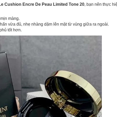
 sử dụng:
TẢi APP CHIAKI NG
e Cushion Encre De Peau Limited Tone 20
, bạn nên thực hi
o chép mã giảm giá phía trên.
uy cập trang thanh toán và sử dụng
 mịn màng.
ã.
LẤY MÃ NGAY
hấn vừa đủ, nhẹ nhàng dặm lên mặt từ vùng giữa ra ngoài.
phủ tốt hơn.
LẤY MÃ NGAY