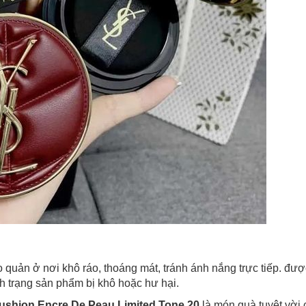
 quản ở nơi khô ráo, thoáng mát, tránh ánh nắng trực tiếp. đư
h trạng sản phẩm bị khô hoặc hư hại.
ushion Encre De Peau Limited Tone 20
là món quà tuyệt vời 