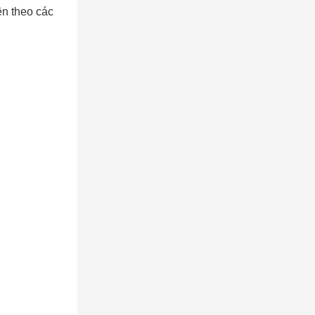
AY
ện theo các