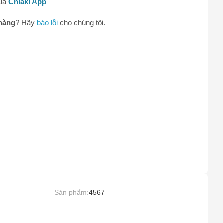
qua
Chiaki App
hàng
? Hãy
báo lỗi
cho chúng tôi.
0
Sản phẩm:
4567