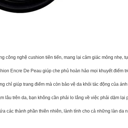
 công nghệ cushion tiên tiến, mang lại cảm giác mỏng nhẹ, tự
on Encre De Peau giúp che phủ hoàn hảo mọi khuyết điểm tr
Chào mừng khách hàng mới!
g chỉ giúp trang điểm mà còn bảo vệ da khỏi tác động của án
Tặng bạn mã làm quen
🎁 Đừng Bỏ Lỡ! 🎁
 lâu trên da, bạn không cần phải lo lắng về việc phải dặm lại
cho đơn hàng có giá trị từ
Mã Giảm Giá Dành Riêng Cho Bạn
Khi mua hàng trên
CHIAKI
 các thành phần thiên nhiên, lành tính cho cả những làn da 
Giảm ngay
-
cho bất kỳ đơn hàng nào.
XXX-XXXX