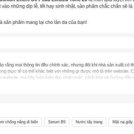
ào những dịp lễ, tết hay sinh nhật, sản phẩm chắc chắn sẽ là
à sản phẩm mang lại cho làn da của bạn!
 rằng mọi thông tin đều chính xác, nhưng đôi khi nhà sản xuất có th
ng thực tế có thể khác biệt với những gì được mô tả trên website. C
rên website, mà hãy luôn luôn đọc nhãn mác, cảnh báo và hướng dẫn
nhà sản xuất. Nội dung trên trang web này chỉ được dùng để tham khảo
khỏe. Bạn không nên sử dụng thông tin này để tự chẩn đoán và điều t
i ngờ mình đang gặp vấn đề về sức khỏe. Các thông tin và công bố li
ục quản lý Thực phẩm và Dược phẩm, cũng như không được dùng đ
sức khỏe khác. Chúng tôi không chịu trách nhiệm về nhầm lẫn hay sai
m chống nắng đi biển
Serum B5
Nước tẩy trang
Mặt nạ giấy