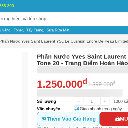
.888.300
 Nắng
Toner
Tẩy Trang
Sữa Rửa Mặt
Phấn Nước Yves Saint Laurent YSL Le Cushion Encre De Peau Limite
Phấn Nước Yves Saint Laurent
Tone 20 - Trang Điểm Hoàn Hả
đ
1.250.000
đ
1.399.000
Số lượng
1000
sả
Vận chuyển
Giao nhanh trong ngày
Thêm Vào Giỏ Hàng
MU