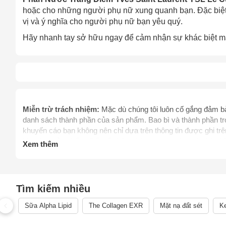
hoặc cho những người phụ nữ xung quanh bạn. Đặc biệt v
vị và ý nghĩa cho người phụ nữ bạn yêu quý.
Hãy nhanh tay sở hữu ngay để cảm nhận sự khác biệt m
Miễn trừ trách nhiệm:
Mặc dù chúng tôi luôn cố gắng đảm bảo
danh sách thành phần của sản phẩm. Bao bì và thành phần tro
khuyến cáo bạn không nên chỉ dựa trên thông tin được ghi t
khi dùng sản phẩm. Để biết thêm thông tin, vui lòng liên hệ 
Xem thêm
thay thế chỉ dẫn của dược sỹ, bác sỹ và các chuyên gia sức 
mình. Hãy liên hệ các cơ quan y tế ngay lập tức nếu bạn ngh
thực phẩm chức năng giảm cân chưa được thẩm định bởi C
điều trị, chữa trị, hay phòng ngừa bệnh tật cùng các vấn đề 
Tìm kiếm nhiều
phẩm.
Sữa Alpha Lipid
The Collagen EXR
Mặt nạ đất sét
Ke