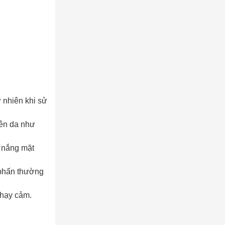
 nhiên khi sử
ên da như
h nắng mặt
 phấn thường
nhạy cảm.