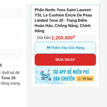
Phấn Nước Yves Saint Laurent
YSL Le Cushion Encre De Peau
Limited Tone 20 - Trang Điểm
Hoàn Hảo, Chống Nắng, Chính
Hãng
đ
1.250.000
Giá bán:
Thêm Vào Giỏ Hàng
MUA NGAY
g
 thiết kế để
 Tone 20
dễ dàng mang