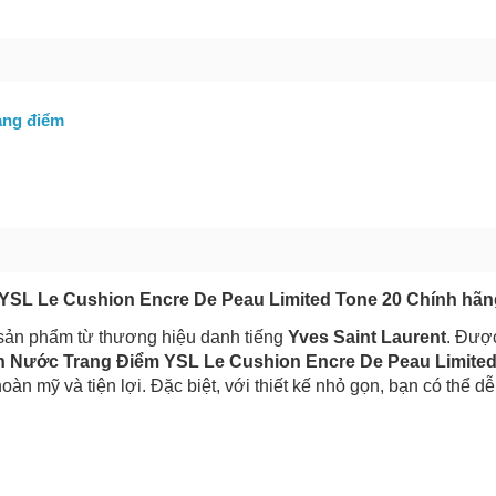
bạn gặp phải
(*)
ang điểm
GỬI BÁO LỖI
 YSL Le Cushion Encre De Peau Limited Tone 20 Chính hãn
sản phẩm từ thương hiệu danh tiếng
Yves Saint Laurent
. Được
ấn Nước Trang Điểm YSL Le Cushion Encre De Peau Limited
 hoàn mỹ và tiện lợi. Đặc biệt, với thiết kế nhỏ gọn, bạn có thể 