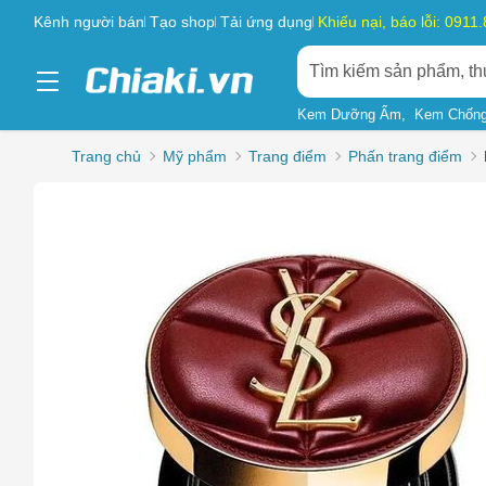
Kênh người bán
Tạo shop
Tải ứng dụng
Khiếu nại, báo lỗi: 0911
Kem Dưỡng Ẩm
Kem Chống
Trang chủ
Mỹ phẩm
Trang điểm
Phấn trang điểm