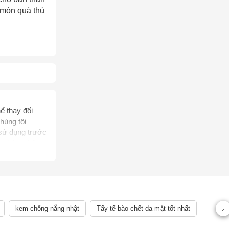
 món quà thú
ể thay đổi
húng tôi
 sử dụng trước
, không thể
rị bệnh của
ên quan đến
ể chẩn đoán,
 lệch về sản
kem chống nắng nhật
Tẩy tế bào chết da mặt tốt nhất