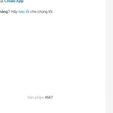
qua
Chiaki App
hàng
? Hãy
báo lỗi
cho chúng tôi.
0
Sản phẩm:
4567