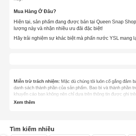
Mua Hàng Ở Đâu?
Hiện tại, sản phẩm đang được bán tại Queen Snap Shop
lượng này và nhận nhiều ưu đãi đặc biệt!
Hãy trải nghiệm sự khác biệt mà phấn nước YSL mang lại
Miễn trừ trách nhiệm:
Mặc dù chúng tôi luôn cố gắng đảm bảo
danh sách thành phần của sản phẩm. Bao bì và thành phần tro
khuyến cáo bạn không nên chỉ dựa trên thông tin được ghi t
khi dùng sản phẩm. Để biết thêm thông tin, vui lòng liên hệ 
Xem thêm
thay thế chỉ dẫn của dược sỹ, bác sỹ và các chuyên gia sức 
mình. Hãy liên hệ các cơ quan y tế ngay lập tức nếu bạn ngh
thực phẩm chức năng giảm cân chưa được thẩm định bởi C
điều trị, chữa trị, hay phòng ngừa bệnh tật cùng các vấn đề 
Tìm kiếm nhiều
phẩm.