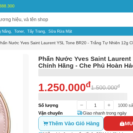
.888.300
 Nắng
Toner
Tẩy Trang
Sữa Rửa Mặt
hấn Nước Yves Saint Laurent YSL Tone BR20 - Trắng Tự Nhiên 12g 
Phấn Nước Yves Saint Laurent 
Chính Hãng - Che Phủ Hoàn Hả
đ
1.250.000
đ
1.500.000
Số lượng
1000
sả
Vận chuyển
Giao nhanh trong ngày
Thêm Vào Giỏ Hàng
MU