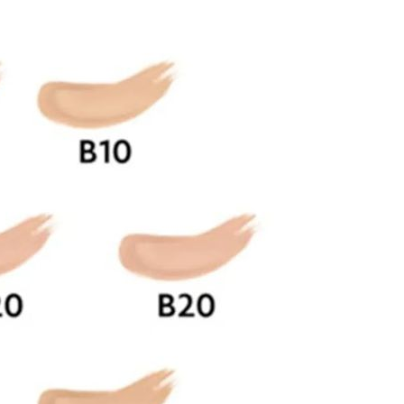
 sử dụng:
TẢi APP CHIAKI NG
o chép mã giảm giá phía trên.
uy cập trang thanh toán và sử dụng
ã.
LẤY MÃ NGAY
LẤY MÃ NGAY