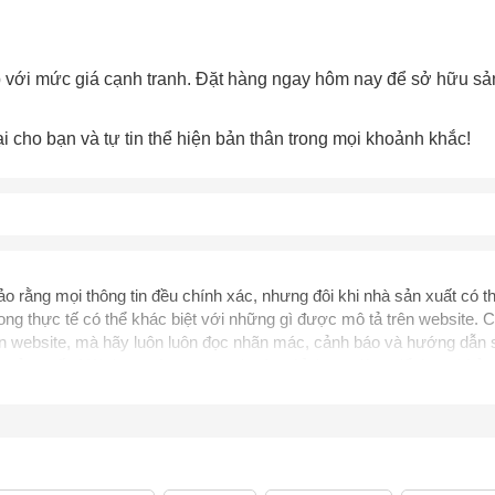
 với mức giá cạnh tranh. Đặt hàng ngay hôm nay để sở hữu sả
 cho bạn và tự tin thể hiện bản thân trong mọi khoảnh khắc!
 rằng mọi thông tin đều chính xác, nhưng đôi khi nhà sản xuất có th
ng thực tế có thể khác biệt với những gì được mô tả trên website. C
rên website, mà hãy luôn luôn đọc nhãn mác, cảnh báo và hướng dẫn
nhà sản xuất. Nội dung trên trang web này chỉ được dùng để tham khảo
khỏe. Bạn không nên sử dụng thông tin này để tự chẩn đoán và điều t
i ngờ mình đang gặp vấn đề về sức khỏe. Các thông tin và công bố li
ục quản lý Thực phẩm và Dược phẩm, cũng như không được dùng đ
sức khỏe khác. Chúng tôi không chịu trách nhiệm về nhầm lẫn hay sai