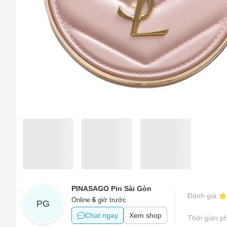
Chọn l
Sản phẩ
Hàng gi
Sản phẩ
Hình ản
Tên của
Sản phẩ
Tên sản
Số điện
Sản phẩ
Sản phẩm
PINASAGO Pin Sài Gòn
Đánh giá:
Online
6
giờ trước
Email
PG
Sản phẩm
Chat ngay
Xem shop
Thời gian ph
Khác