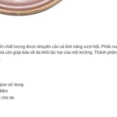
i chất lượng được khuyến cáo và tính năng vượt trội. Phấn 
à còn giúp bảo vệ da khỏi tác hại của môi trường. Thành phần 
.
Chào mừng khách hàng mới!
Tặng bạn mã làm quen
 gian sử dụng
🎁 Đừng Bỏ Lỡ! 🎁
cho đơn hàng có giá trị từ
điểm
Mã Giảm Giá Dành Riêng Cho Bạn
Khi mua hàng trên
CHIAKI
 cho da
Giảm ngay
-
cho bất kỳ đơn hàng nào.
XXX-XXXX