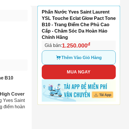
Phấn Nước Yves Saint Laurent
YSL Touche Eclat Glow Pact Tone
B10 - Trang Điểm Che Phủ Cao
Cấp - Chăm Sóc Da Hoàn Hảo
Chính Hãng
đ
1.250.000
Giá bán:
Thêm Vào Giỏ Hàng
MUA NGAY
ne B10
 High Cover
g Yves Saint
ng điểm hoàn