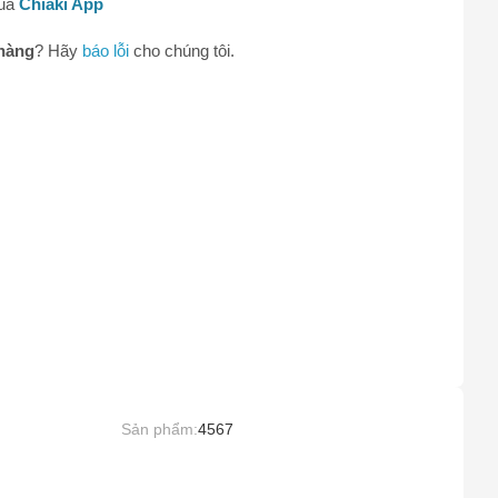
qua
Chiaki App
hàng
? Hãy
báo lỗi
cho chúng tôi.
0
Sản phẩm:
4567