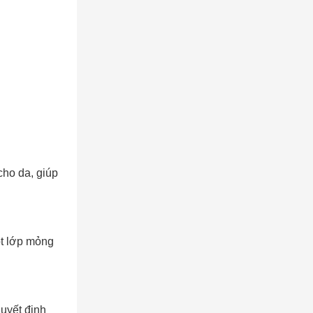
cho da, giúp
ột lớp mỏng
uyết định