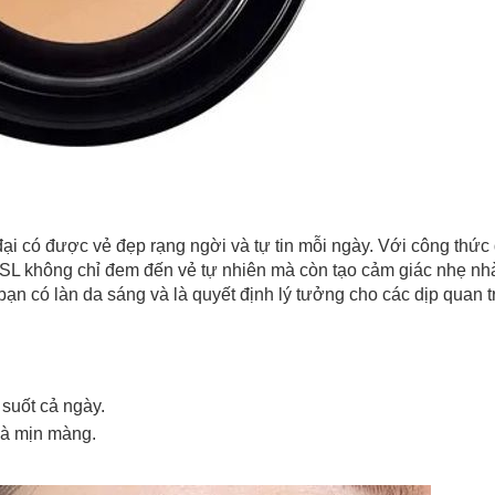
i có được vẻ đẹp rạng ngời và tự tin mỗi ngày. Với công thức 
SL không chỉ đem đến vẻ tự nhiên mà còn tạo cảm giác nhẹ nhà
n có làn da sáng và là quyết định lý tưởng cho các dịp quan t
Chào mừng khách hàng mới!
Tặng bạn mã làm quen
🎁 Đừng Bỏ Lỡ! 🎁
cho đơn hàng có giá trị từ
Mã Giảm Giá Dành Riêng Cho Bạn
suốt cả ngày.
Khi mua hàng trên
CHIAKI
Giảm ngay
-
cho bất kỳ đơn hàng nào.
và mịn màng.
XXX-XXXX