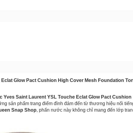
bạn gặp phải
(*)
GỬI BÁO LỖI
e Eclat Glow Pact Cushion High Cover Mesh Foundation To
c Yves Saint Laurent YSL Touche Eclat Glow Pact Cushion
hững sản phẩm trang điểm đình đám đến từ thương hiệu nổi tiến
ueen Snap Shop
, phấn nước này không chỉ mang đến lớp tra