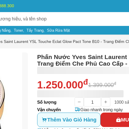
.888.300
 Nắng
Toner
Tẩy Trang
Sữa Rửa Mặt
s Saint Laurent YSL Touche Eclat Glow Pact Tone B10 - Trang Điểm
Phấn Nước Yves Saint Laurent 
Trang Điểm Che Phủ Cao Cấp 
đ
1.250.000
đ
1.399.000
Số lượng
1000
sả
Vận chuyển
Giao nhanh trong ngày
Thêm Vào Giỏ Hàng
MU