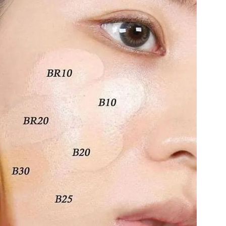
 sử dụng:
TẢi APP CHIAKI NG
o chép mã giảm giá phía trên.
uy cập trang thanh toán và sử dụng
ã.
LẤY MÃ NGAY
LẤY MÃ NGAY