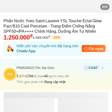
0/0
Phấn Nước Yves Saint Laurent YSL Touche Éclat Glow
Pact B10 Cool Porcelain - Trang Điểm Chống Nắng
SPF50+/PA++++ Chính Hãng, Dưỡng Ẩm Tự Nhiên
đ
1.250.000
đ
1.398.000
-
11
%
Miễn phí vận chuyển khi đặt hàng trên
Tải ngay
Chiaki App
PINASAGO Pin Sài Gòn
CHAT
PG
3.1
1794
đã bán
46
người theo dõi
Thời gian phản hồi:
Đang cập nhật