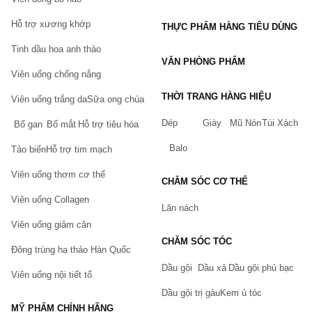
Hỗ trợ xương khớp
THỰC PHẨM HÀNG TIÊU DÙNG
Tinh dầu hoa anh thảo
VĂN PHÒNG PHẨM
Viên uống chống nắng
THỜI TRANG HÀNG HIỆU
Viên uống trắng da
Sữa ong chúa
Dép
Giày
Mũ Nón
Túi Xách
Bổ gan
Bổ mắt
Hỗ trợ tiêu hóa
Balo
Tảo biển
Hỗ trợ tim mạch
Viên uống thơm cơ thể
CHĂM SÓC CƠ THỂ
Viên uống Collagen
Lăn nách
Viên uống giảm cân
CHĂM SÓC TÓC
Đông trùng hạ thảo Hàn Quốc
Dầu gội
Dầu xả
Dầu gội phủ bạc
Viên uống nội tiết tố
Dầu gội trị gàu
Kem ủ tóc
MỸ PHẨM CHÍNH HÃNG