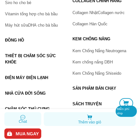
COLLAGEN CHÍNH HÃNG
Siro ho cho bé
Số điện thoại
(*)
Collagen Nhật
Collagen nước
Vitamin tổng hợp cho bà bầu
Collagen Hàn Quốc
Máy hút sữa
DHA cho bà bầu
Email
KEM CHỐNG NẮNG
ĐỒNG HỒ
Kem Chống Nắng Neutrogena
THIẾT BỊ CHĂM SÓC SỨC
Vấn đề
(*)
KHỎE
Kem chống nắng DBH
Kem Chống Nắng Shiseido
ĐIỆN MÁY ĐIỆN LẠNH
Mô tả
(*)
SẢN PHẨM BÁN CHẠY
NHÀ CỬA ĐỜI SỐNG
SÁCH TRUYỆN
CHĂM SÓC THÚ CƯNG
Miễn phí
ship
Chat
Thêm vào giỏ
GỬI BÁO LỖI
MUA NGAY
Copyright © 2026 Chiaki.vn