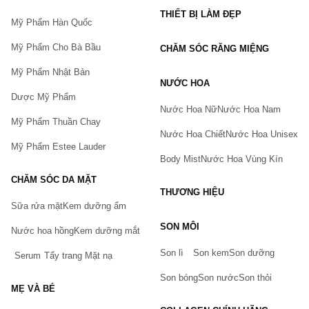
THIẾT BỊ LÀM ĐẸP
Mỹ Phẩm Hàn Quốc
Mỹ Phẩm Cho Bà Bầu
CHĂM SÓC RĂNG MIỆNG
Mỹ Phẩm Nhật Bản
NƯỚC HOA
Dược Mỹ Phẩm
Nước Hoa Nữ
Nước Hoa Nam
Mỹ Phẩm Thuần Chay
Nước Hoa Chiết
Nước Hoa Unisex
Mỹ Phẩm Estee Lauder
Body Mist
Nước Hoa Vùng Kín
CHĂM SÓC DA MẶT
THƯƠNG HIỆU
Sữa rửa mặt
Kem dưỡng ẩm
Bạn gặp vấn đề về sản phẩm hay mua hàng?
SON MÔI
Hãy báo lỗi cho chúng tôi. Hoặc gọi cho chúng tôi qua số
Nước hoa hồng
Kem dưỡng mắt
0911.888.300
Son lì
Son kem
Son dưỡng
Serum
Tẩy trang
Mặt nạ
Tên của bạn
(*)
Son bóng
Son nước
Son thỏi
MẸ VÀ BÉ