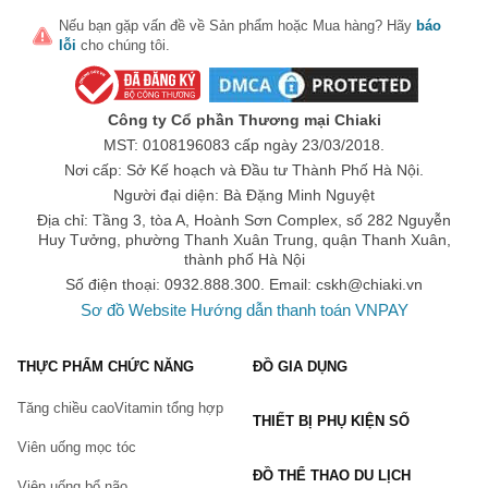
Nếu bạn gặp vấn đề về
Sản phẩm
hoặc
Mua hàng
? Hãy
báo
lỗi
cho chúng tôi.
Công ty Cổ phần Thương mại Chiaki
MST: 0108196083 cấp ngày 23/03/2018.
Nơi cấp: Sở Kế hoạch và Đầu tư Thành Phố Hà Nội.
Người đại diện: Bà Đặng Minh Nguyệt
Địa chỉ: Tầng 3, tòa A, Hoành Sơn Complex, số 282 Nguyễn
Huy Tưởng, phường Thanh Xuân Trung, quận Thanh Xuân,
thành phố Hà Nội
Số điện thoại: 0932.888.300. Email:
cskh@chiaki.vn
Sơ đồ Website
Hướng dẫn thanh toán VNPAY
THỰC PHẨM CHỨC NĂNG
ĐỒ GIA DỤNG
Tăng chiều cao
Vitamin tổng hợp
THIẾT BỊ PHỤ KIỆN SỐ
Viên uống mọc tóc
ĐỒ THỂ THAO DU LỊCH
Viên uống bổ não