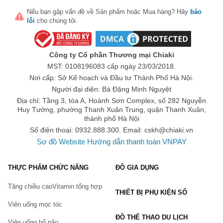
sự quthoải mái và chăm sóc dành cho người phụ nữ bạn yêu
Nếu bạn gặp vấn đề về
Sản phẩm
hoặc
Mua hàng
? Hãy
báo
thương.
lỗi
cho chúng tôi.
Đừng bỏ lỡ cơ hội sở hữu sản phẩm mang tính biểu tượng này
để làm mới bộ sưu tập trang điểm của bạn. Hãy nhanh tay đặt
hàng ngay hôm nay để nhận được ưu đãi đặc biệt từ
Queen
Công ty Cổ phần Thương mại Chiaki
Snap Shop
!
MST: 0108196083 cấp ngày 23/03/2018.
Nơi cấp: Sở Kế hoạch và Đầu tư Thành Phố Hà Nội.
Chúc bạn có một ngày Valentine thật hạnh phúc và đáng nhớ
Người đại diện: Bà Đặng Minh Nguyệt
bên những sản phẩm đẳng cấp!
Địa chỉ: Tầng 3, tòa A, Hoành Sơn Complex, số 282 Nguyễn
Huy Tưởng, phường Thanh Xuân Trung, quận Thanh Xuân,
thành phố Hà Nội
Số điện thoại: 0932.888.300. Email:
cskh@chiaki.vn
Sơ đồ Website
Hướng dẫn thanh toán VNPAY
THỰC PHẨM CHỨC NĂNG
ĐỒ GIA DỤNG
Tăng chiều cao
Vitamin tổng hợp
THIẾT BỊ PHỤ KIỆN SỐ
Viên uống mọc tóc
ĐỒ THỂ THAO DU LỊCH
Viên uống bổ não