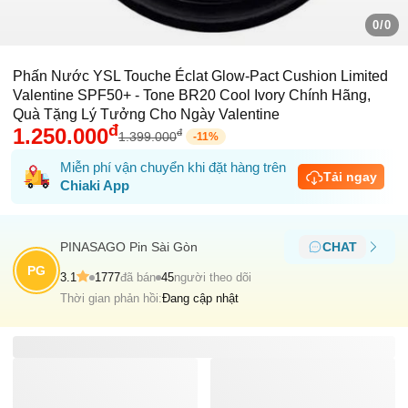
0/0
Phấn Nước YSL Touche Éclat Glow-Pact Cushion Limited
Valentine SPF50+ - Tone BR20 Cool Ivory Chính Hãng,
Quà Tặng Lý Tưởng Cho Ngày Valentine
đ
1.250.000
đ
1.399.000
-
11
%
Miễn phí vận chuyển khi đặt hàng trên
Tải ngay
Chiaki App
PINASAGO Pin Sài Gòn
CHAT
PG
3.1
1777
đã bán
45
người theo dõi
Thời gian phản hồi:
Đang cập nhật