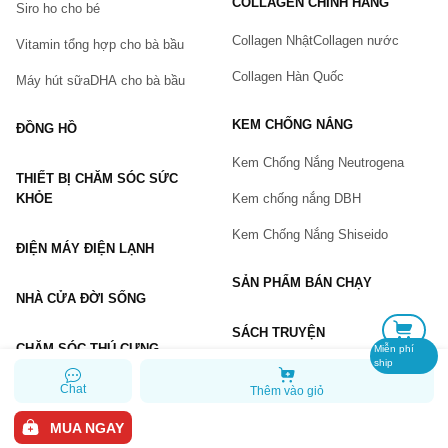
COLLAGEN CHÍNH HÃNG
Siro ho cho bé
Số điện thoại
(*)
Collagen Nhật
Collagen nước
Vitamin tổng hợp cho bà bầu
Collagen Hàn Quốc
Máy hút sữa
DHA cho bà bầu
Email
KEM CHỐNG NẮNG
ĐỒNG HỒ
Kem Chống Nắng Neutrogena
THIẾT BỊ CHĂM SÓC SỨC
Vấn đề
(*)
KHỎE
Kem chống nắng DBH
Kem Chống Nắng Shiseido
ĐIỆN MÁY ĐIỆN LẠNH
Mô tả
(*)
SẢN PHẨM BÁN CHẠY
NHÀ CỬA ĐỜI SỐNG
SÁCH TRUYỆN
CHĂM SÓC THÚ CƯNG
Miễn phí
ship
Chat
Thêm vào giỏ
GỬI BÁO LỖI
MUA NGAY
Copyright © 2026 Chiaki.vn