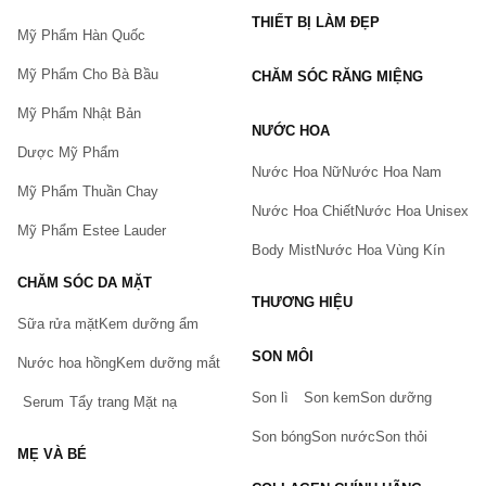
THIẾT BỊ LÀM ĐẸP
Mỹ Phẩm Hàn Quốc
Mỹ Phẩm Cho Bà Bầu
CHĂM SÓC RĂNG MIỆNG
Mỹ Phẩm Nhật Bản
NƯỚC HOA
Dược Mỹ Phẩm
Nước Hoa Nữ
Nước Hoa Nam
Mỹ Phẩm Thuần Chay
Nước Hoa Chiết
Nước Hoa Unisex
Mỹ Phẩm Estee Lauder
Body Mist
Nước Hoa Vùng Kín
CHĂM SÓC DA MẶT
THƯƠNG HIỆU
Sữa rửa mặt
Kem dưỡng ẩm
Bạn gặp vấn đề về sản phẩm hay mua hàng?
SON MÔI
Hãy báo lỗi cho chúng tôi. Hoặc gọi cho chúng tôi qua số
Nước hoa hồng
Kem dưỡng mắt
0911.888.300
Son lì
Son kem
Son dưỡng
Serum
Tẩy trang
Mặt nạ
Tên của bạn
(*)
Son bóng
Son nước
Son thỏi
MẸ VÀ BÉ