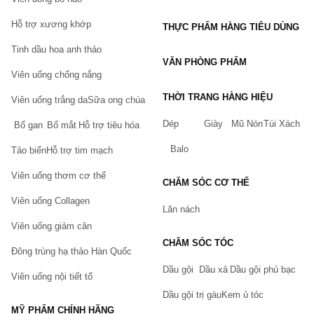
Hỗ trợ xương khớp
THỰC PHẨM HÀNG TIÊU DÙNG
Tinh dầu hoa anh thảo
VĂN PHÒNG PHẨM
Viên uống chống nắng
THỜI TRANG HÀNG HIỆU
Viên uống trắng da
Sữa ong chúa
Dép
Giày
Mũ Nón
Túi Xách
Bổ gan
Bổ mắt
Hỗ trợ tiêu hóa
Balo
Tảo biển
Hỗ trợ tim mạch
Viên uống thơm cơ thể
CHĂM SÓC CƠ THỂ
Viên uống Collagen
Lăn nách
Viên uống giảm cân
CHĂM SÓC TÓC
Đông trùng hạ thảo Hàn Quốc
Dầu gội
Dầu xả
Dầu gội phủ bạc
Viên uống nội tiết tố
Dầu gội trị gàu
Kem ủ tóc
MỸ PHẨM CHÍNH HÃNG